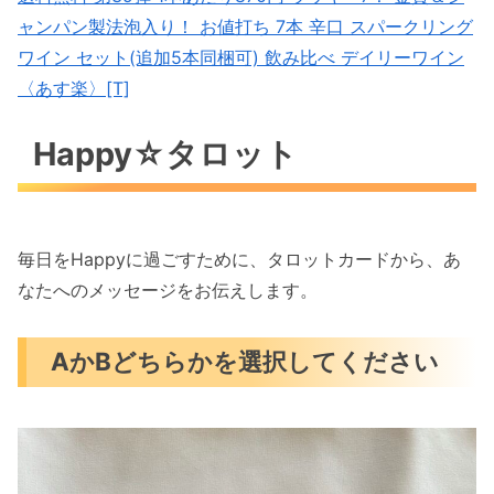
ャンパン製法泡入り！ お値打ち 7本 辛口 スパークリング
ワイン セット(追加5本同梱可) 飲み比べ デイリーワイン
〈あす楽〉[T]
Happy☆タロット
毎日をHappyに過ごすために、タロットカードから、あ
なたへのメッセージをお伝えします。
AかBどちらかを選択してください