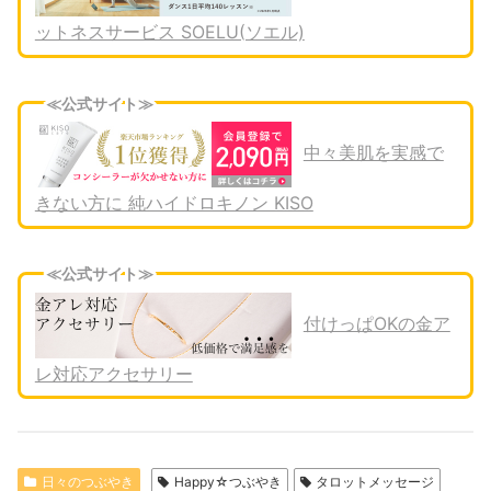
ットネスサービス SOELU(ソエル)
≪公式サイト≫
中々美肌を実感で
きない方に 純ハイドロキノン KISO
≪公式サイト≫
付けっぱOKの金ア
レ対応アクセサリー
日々のつぶやき
Happy☆つぶやき
タロットメッセージ