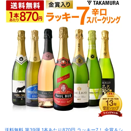
送料無料 第39弾 1本あたり870円 ラッキー7！ 金賞＆シ