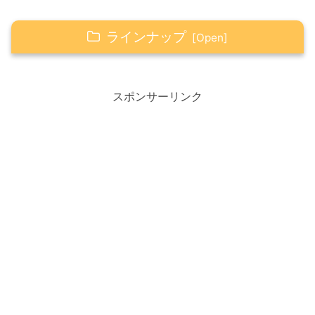
ラインナップ
Happy☆つぶやき
スポンサーリンク
Happy☆アイテム
4種ミックスナッツ
スパークリングワイン セット
Happy☆タロット
AかBどちらかを選択してください
オープン☆
Aを選んだ人へ
Bを選んだ人へ
Happyの心得（感謝・笑顔・ありがとう）