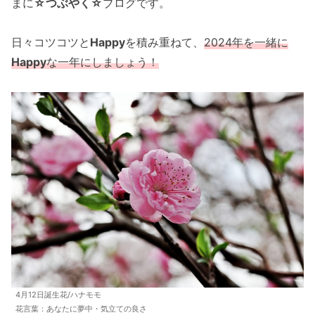
まに
☆つぶやく☆
ブログです。
日々コツコツと
Happy
を積み重ねて、
202
4
年を一緒に
Happy
な一年にしましょう！
4月12日誕生花/ハナモモ
花言葉：あなたに夢中・気立ての良さ