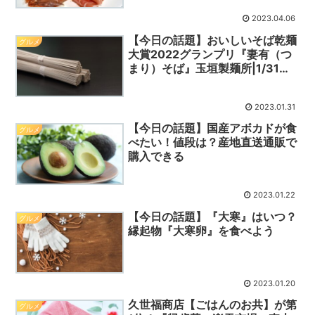
2023.04.06
【今日の話題】おいしいそば乾麺
グルメ
大賞2022グランプリ『妻有（つ
まり）そば』玉垣製麺所|1/31は
晦日正月そばを食べる
2023.01.31
【今日の話題】国産アボカドが食
グルメ
べたい！値段は？産地直送通販で
購入できる
2023.01.22
【今日の話題】『大寒』はいつ？
グルメ
縁起物『大寒卵』を食べよう
2023.01.20
久世福商店【ごはんのお共】が第
グルメ