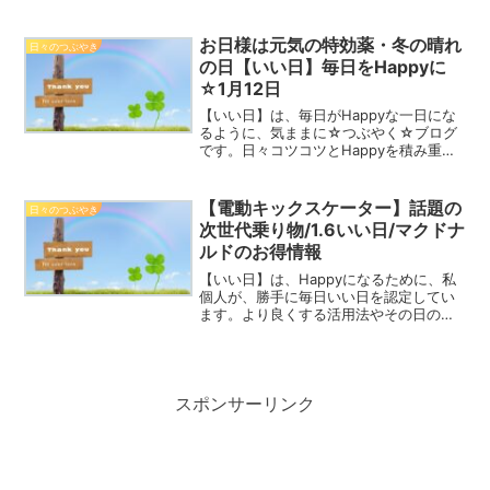
お日様は元気の特効薬・冬の晴れ
日々のつぶやき
の日【いい日】毎日をHappyに
☆1月12日
【いい日】は、毎日がHappyな一日にな
るように、気ままに☆つぶやく☆ブログ
です。日々コツコツとHappyを積み重ね
て、2023年を一緒にHappyな一年にしま
しょう！キンセンカ 1月12日誕生花花言
葉：忍ぶ恋・別れの悲しみHappy☆つ
【電動キックスケーター】話題の
日々のつぶやき
ぶ...
次世代乗り物/1.6いい日/マクドナ
ルドのお得情報
【いい日】は、Happyになるために、私
個人が、勝手に毎日いい日を認定してい
ます。より良くする活用法やその日の情
報、最近話題のこと、思ったこと、
Happyの心得などを記しています。2021
年の1年間を、一緒にHappyに過ごしまし
ょう！マン...
スポンサーリンク