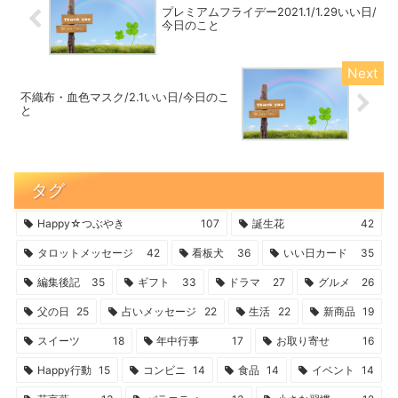
プレミアムフライデー2021.1/1.29いい日/
今日のこと
不織布・血色マスク/2.1いい日/今日のこ
と
タグ
Happy☆つぶやき
107
誕生花
42
タロットメッセージ
42
看板犬
36
いい日カード
35
編集後記
35
ギフト
33
ドラマ
27
グルメ
26
父の日
25
占いメッセージ
22
生活
22
新商品
19
スイーツ
18
年中行事
17
お取り寄せ
16
Happy行動
15
コンビニ
14
食品
14
イベント
14