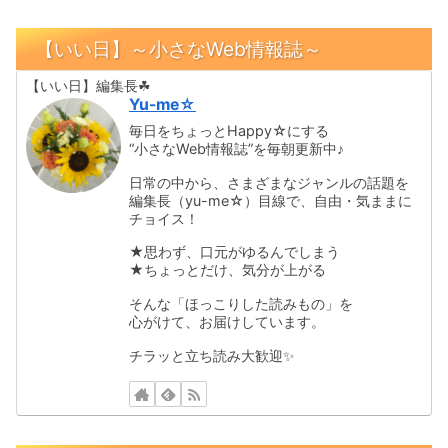
【いい日】～小さなWeb情報誌～
【いい日】編集長☘
Yu-me☆
毎日をちょっとHappy☆にする
“小さなWeb情報誌”を毎朝更新中♪
日常の中から、さまざまなジャンルの話題を
編集長（yu-me☆）目線で、自由・気ままに
チョイス！
★思わず、口元がゆるんでしまう
★ちょっとだけ、気分が上がる
そんな「ほっこりした読みもの」を
心がけて、お届けしています。
チラッと立ち読み大歓迎✨️