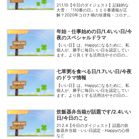
21.1.10【今日のダイジェスト】記録的な
大雪・『110番の日』１１０番通報が正
解？2020年コロナ禍の珍通報・コロナ感
染・おすすめTV情報・いい日認定・
Happyの心得など
年始・仕事始めの日/1.4いい日/今
日々のつぶやき
夜のスペシャルドラマ
【いい日】は、Happyになるために、私
個人が、勝手に毎日いい日を認定してい
ます。より良くする活用法やその日の情
報、最近話題のこと、思ったこと、
Happyの心得などを記しています。2021
年の1年間を、一緒にHappyに過ごしまし
七草粥を食べる日/1.7いい日/今夜
日々のつぶやき
ょう！デイ...
のドラマ情報
【いい日】は、Happyになるために、私
個人が、勝手に毎日いい日を認定してい
ます。より良くする活用法やその日の情
報、最近話題のこと、思ったこと、
Happyの心得などを記しています。2021
年の1年間を、一緒にHappyに過ごしまし
炊飯器弁当箱が話題です/2.4いい
日々のつぶやき
ょう！セリ...
日/今日のこと
21.2.4【今日のダイジェスト】話題の炊
飯器弁当箱・いい日認定・Happyの心得
など