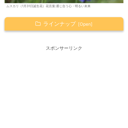
ムスカリ（1月31日誕生花）花言葉:通じ合う心・明るい未来
ラインナップ
1月30日は「意味を考えるとスッキリいい日」
より良い、いい日にするための活用法
スポンサーリンク
2021年1月30日（土）今日のこと
【新商品】創味シャンタン『担々麺』
＆『野菜タンメン』
創味シャンタン『担々麺』
創味シャンタン『野菜タンメン』
Happyの心得（感謝・笑顔・ありがとう）