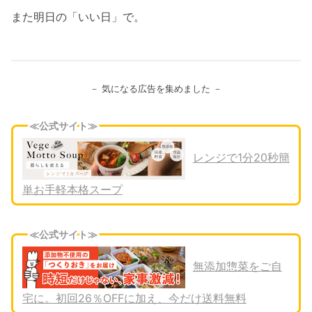
また明日の「いい日」で。
－ 気になる広告を集めました －
≪公式サイト≫
レンジで1分20秒簡
単お手軽本格スープ
≪公式サイト≫
無添加惣菜をご自
宅に。初回26％OFFに加え、今だけ送料無料