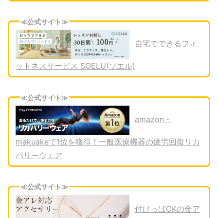
≪公式サイト≫
自宅でできるフィ
ットネスサービス SOELU(ソエル)
≪公式サイト≫
amazon・
makuakeで1位を獲得！一般医療機器の疲労回復リカ
バリーウェア
≪公式サイト≫
付けっぱOKの金ア