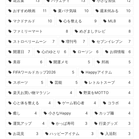
花言葉
13
バラエティ
13
小さな習慣
12
おすすめ映画
11
夏バテ気味
10
週末何みる
10
マクドナルド
10
心を整える
9
MLB
8
ファミリーマート
8
めざましテレビ
8
ストロベリームーン
7
増刊号
7
セブンイレブン
7
開運日
7
心のゆとり
6
ローソン
6
お得情報
6
美容
6
開運メモ
5
邦画
5
FIFAワールドカップ2026
5
Happyアイテム
5
スポーツ
5
芸能
5
レトルトスープ
4
楽天お買い物マラソン
4
野菜をMOTTO
4
心と体を整える
4
ゲーム初心者
4
コラボ
4
癒し
4
小さなHappy
4
カップ麺
4
運気アップ
4
かっぱ寿司
3
行楽グッズ
3
お花見
3
ハッピーアイテム
3
入浴剤
3