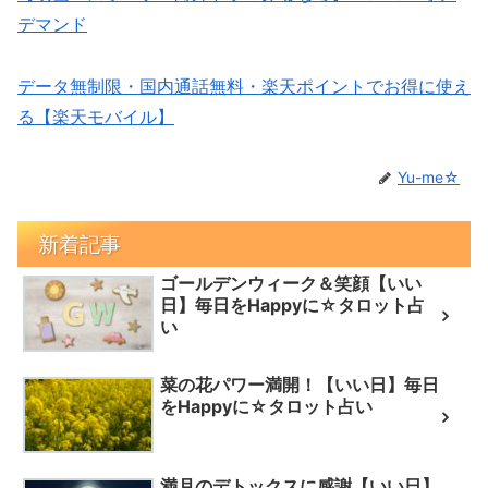
デマンド
データ無制限・国内通話無料・楽天ポイントでお得に使え
る【楽天モバイル】
Yu-me☆
新着記事
ゴールデンウィーク＆笑顔【いい
日】毎日をHappyに☆タロット占
い
菜の花パワー満開！【いい日】毎日
をHappyに☆タロット占い
満月のデトックスに感謝【いい日】