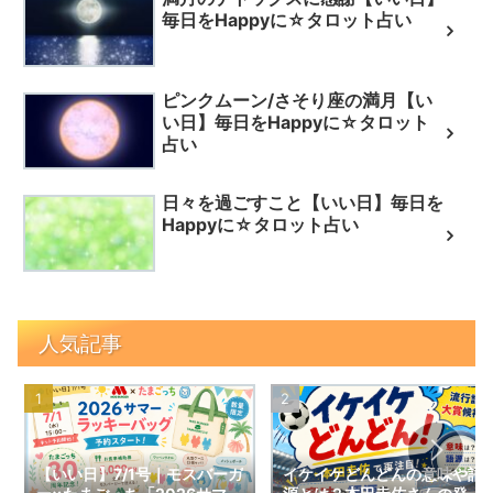
毎日をHappyに☆タロット占い
ピンクムーン/さそり座の満月【い
い日】毎日をHappyに☆タロット
占い
日々を過ごすこと【いい日】毎日を
Happyに☆タロット占い
人気記事
【いい日】7/1号｜モスバーガ
イケイケどんどんの意味や語