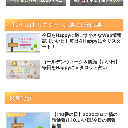
ー×たまごっち「2026サマー
源とは？本田圭佑さんの発言
ラッキーバッグ」予約スター
で話題の言葉を調べてみた｜
ト！数量限定の内容と予約情
【いい日】増刊号
報
【いい日】リスタート記事＆最新記事
今日をHappyに過ごす小さなWeb情報
誌【いい日】毎日をHappyに☆リスタ
ート！
ゴールデンウィーク＆笑顔【いい日】
毎日をHappyに☆タロット占い
関連記事
【110番の日】2020コロナ禍の
日々のつぶやき
珍通報/1.10.いい日/今日の情報・
話題