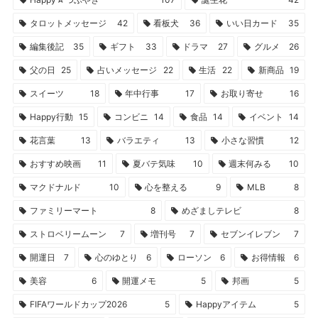
タロットメッセージ
42
看板犬
36
いい日カード
35
編集後記
35
ギフト
33
ドラマ
27
グルメ
26
父の日
25
占いメッセージ
22
生活
22
新商品
19
スイーツ
18
年中行事
17
お取り寄せ
16
Happy行動
15
コンビニ
14
食品
14
イベント
14
花言葉
13
バラエティ
13
小さな習慣
12
おすすめ映画
11
夏バテ気味
10
週末何みる
10
マクドナルド
10
心を整える
9
MLB
8
ファミリーマート
8
めざましテレビ
8
ストロベリームーン
7
増刊号
7
セブンイレブン
7
開運日
7
心のゆとり
6
ローソン
6
お得情報
6
美容
6
開運メモ
5
邦画
5
FIFAワールドカップ2026
5
Happyアイテム
5