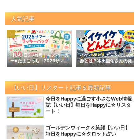
人気記事
【いい日】7/1号｜モスバーガ
イケイケどんどんの意味や語
ー×たまごっち「2026サマー
源とは？本田圭佑さんの発言
ラッキーバッグ」予約スター
で話題の言葉を調べてみた｜
ト！数量限定の内容と予約情
【いい日】増刊号
報
【いい日】リスタート記事＆最新記事
今日をHappyに過ごす小さなWeb情報
誌【いい日】毎日をHappyに☆リスタ
ート！
ゴールデンウィーク＆笑顔【いい日】
毎日をHappyに☆タロット占い