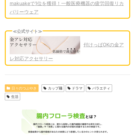
makuakeで1位を獲得！一般医療機器の疲労回復リカ
バリーウェア
≪公式サイト≫
付けっぱOKの金ア
レ対応アクセサリー
日々のつぶやき
カップ麺
ドラマ
バラエティ
生活