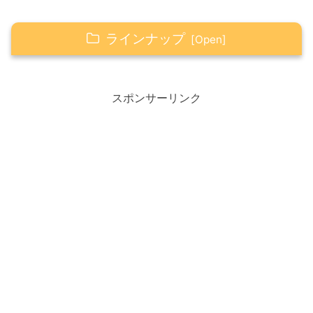
ラインナップ
1月18日は「いいやつに出会ういい日」
より良い、いい日にするための活用法
スポンサーリンク
2021年18日目
寒波、再び…
大学入試共通テスト“鼻出しマスク” で
不正
2021年1月18日（月） 今日のこと・情報
カップスターの日
おすすめ！TV番組
連続ドラマ『監察医 朝顔』第10
話