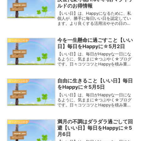
ルドのお得情報
【いい日】は、Happyになるために、私
個人が、勝手に毎日いい日を認定してい
ます。より良くする活用法やその日の情
報、最近話題のこと、思ったこと、
Happyの心得などを記しています。2021
年の1年間を、一緒にHappyに過ごしまし
今を一生懸命に過ごすこと【いい
日々のつぶやき
ょう！マン...
日】毎日をHappyに☆5月2日
【いい日】は、毎日がHappyな一日にな
るように、気ままに☆つぶやく☆ブログ
です。日々コツコツとHappyを積み重ね
て、2023年を一緒にHappyな一年にしま
しょう！フロックス 5月2日誕生花花言
葉：協調・合意・一致Happy☆つぶやき
自由に生きること【いい日】毎日
日々のつぶやき
今...
をHappyに☆5月5日
【いい日】は、毎日がHappyな一日にな
るように、気ままに☆つぶやく☆ブログ
です。日々コツコツとHappyを積み重ね
て、2023年を一緒にHappyな一年にしま
しょう！アイリス（アヤメ）5月5日誕生
花花言葉：良い便り・希望Happy☆つぶ
満月の不調はダラダラ過ごして回
日々のつぶやき
や...
避【いい日】毎日をHappyに☆5
月6日