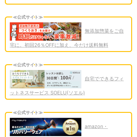
≪公式サイト≫
無添加惣菜をご自
宅に。初回26％OFFに加え、今だけ送料無料
≪公式サイト≫
自宅でできるフィ
ットネスサービス SOELU(ソエル)
≪公式サイト≫
amazon・