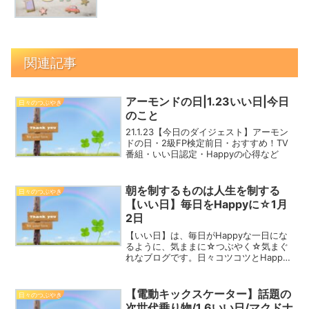
関連記事
アーモンドの日|1.23いい日|今日
日々のつぶやき
のこと
21.1.23【今日のダイジェスト】アーモン
ドの日・2級FP検定前日・おすすめ！TV
番組・いい日認定・Happyの心得など
朝を制するものは人生を制する
日々のつぶやき
【いい日】毎日をHappyに☆1月
2日
【いい日】は、毎日がHappyな一日にな
るように、気ままに☆つぶやく☆気まぐ
れなブログです。日々コツコツとHappy
を積み重ねて、2023年を一緒にHappyな
一年にしましょう！椿 - ツバキ - 1月2日
誕生花花言葉:控えめな素晴らしさH...
【電動キックスケーター】話題の
日々のつぶやき
次世代乗り物/1.6いい日/マクドナ