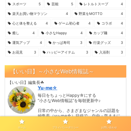
スポーツ
5
芸能
5
レトルトスープ
4
楽天お買い物マラソン
4
野菜をMOTTO
4
心と体を整える
4
ゲーム初心者
4
コラボ
4
癒し
4
小さなHappy
4
カップ麺
4
運気アップ
4
かっぱ寿司
3
行楽グッズ
3
お花見
3
ハッピーアイテム
3
入浴剤
3
【いい日】～小さなWeb情報誌～
【いい日】編集長☘
Yu-me☆
毎日をちょっとHappy☆にする
“小さなWeb情報誌”を毎朝更新中♪
日常の中から、さまざまなジャンルの話題を
編集長（yu-me☆）目線で、自由・気ままに
チョイス！
ホーム
プライバシーポリシー
お問い合わせ
★思わず、口元がゆるんでしまう