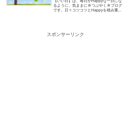
【いい日】は、毎日がHappyな一日にな
るように、気ままに☆つぶやく☆ブログ
です。日々コツコツとHappyを積み重ね
て、2023年を一緒にHappyな一年にしま
しょう！クチナシ 5月6日誕生花花言葉：
喜びを運ぶ・とても幸せ・優雅
Happy☆...
スポンサーリンク