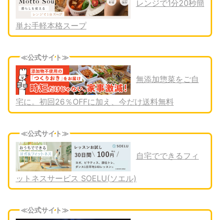
レンジで1分20秒簡
単お手軽本格スープ
≪公式サイト≫
無添加惣菜をご自
宅に。初回26％OFFに加え、今だけ送料無料
≪公式サイト≫
自宅でできるフィ
ットネスサービス SOELU(ソエル)
≪公式サイト≫