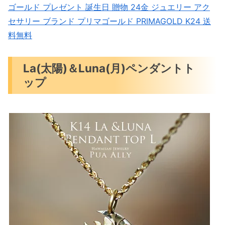
ゴールド プレゼント 誕生日 贈物 24金 ジュエリー アク
セサリー ブランド プリマゴールド PRIMAGOLD K24 送
料無料
La(太陽)＆Luna(月)ペンダントト
ップ