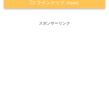
ラインナップ
Happy☆つぶやき
スポンサーリンク
Happy☆アイテム
ザ・サン ペンダント
La(太陽)＆Luna(月)ペンダントトップ
Happy☆タロット
AかBどちらかを選択してください
オープン☆
Aを選んだ人へ
Bを選んだ人へ
Happyの心得（感謝・笑顔・ありがとう）