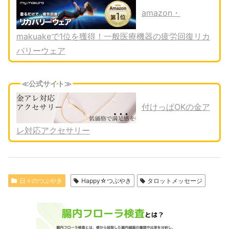
amazon・
makuakeで1位を獲得！一般医療機器の疲労回復リカ
バリーウェア
≪公式サイト≫
付けっぱOKの金ア
レ対応アクセサリー
日々のつぶやき
Happy☆つぶやき
タロットメッセージ