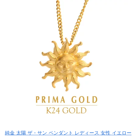
純金 太陽 ザ・サン ペンダント レディース 女性 イエロー