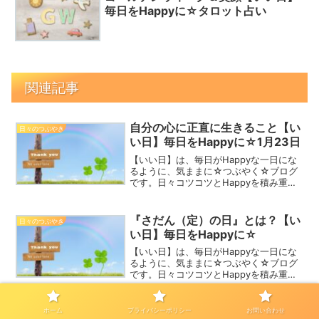
毎日をHappyに☆タロット占い
関連記事
自分の心に正直に生きること【い
日々のつぶやき
い日】毎日をHappyに☆1月23日
【いい日】は、毎日がHappyな一日にな
るように、気ままに☆つぶやく☆ブログ
です。日々コツコツとHappyを積み重ね
て、2023年を一緒にHappyな一年にしま
しょう！マンリョウ 1月23日誕生花花言
葉：寿ぎ・陰徳Happy☆つぶやき“正直...
『さだん（定）の日』とは？【い
日々のつぶやき
い日】毎日をHappyに☆
【いい日】は、毎日がHappyな一日にな
るように、気ままに☆つぶやく☆ブログ
です。日々コツコツとHappyを積み重ね
て、一緒にHappyな一年にしましょう！
サフラン|11月4日誕生花花言葉：歓喜・
陽気Happy☆つぶやき本日は、大安・天
なるようにしかならないなら、出
ホーム
プライバシーポリシー
お問い合わせ
日々のつぶやき