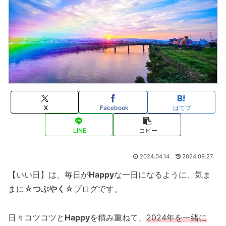
X
Facebook
はてブ
LINE
コピー
2024.04.14
2024.09.27
【いい日】は、毎日が
Happy
な一日になるように、気ま
まに
☆つぶやく☆
ブログです。
日々コツコツと
Happy
を積み重ねて、
202
4
年を一緒に