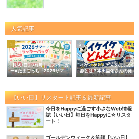
人気記事
【いい日】7/1号｜モスバーガ
イケイケどんどんの意味や語
ー×たまごっち「2026サマー
源とは？本田圭佑さんの発言
ラッキーバッグ」予約スター
で話題の言葉を調べてみた｜
ト！数量限定の内容と予約情
【いい日】増刊号
報
【いい日】リスタート記事＆最新記事
今日をHappyに過ごす小さなWeb情報
誌【いい日】毎日をHappyに☆リスタ
ート！
ゴールデンウィーク＆笑顔【いい日】