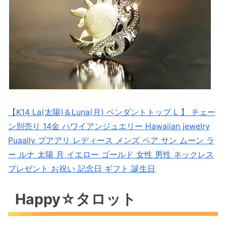
【K14 La(太陽)＆Luna(月) ペンダントトップ L 】 チェー
ン別売り 14金 ハワイアンジュエリー Hawaiian jewelry
Puaally プアアリ レディース メンズ ペア サン ムーン ラ
ー ルナ 太陽 月 イエロー ゴールド 女性 男性 ネックレス
プレゼント お祝い 記念日 ギフト 誕生日
Happy☆タロット