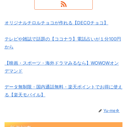
オリジナルチロルチョコが作れる【DECOチョコ】
テレビや雑誌で話題の【ココナラ】電話占いが１分100円
から
【映画・スポーツ・海外ドラマみるなら】WOWOWオン
デマンド
データ無制限・国内通話無料・楽天ポイントでお得に使え
る【楽天モバイル】
Yu-me☆