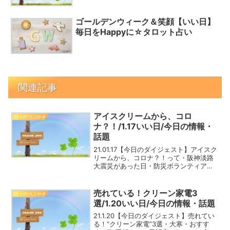
ゴールデンウィーク＆笑顔【いい日】
毎日をHappyに☆タロット占い
関連記事
アイスクリームから、コロ
日々のつぶやき
ナ？！/1.17いい日/今日の情報・
話題
21.01.17【今日のダイジェスト】アイスク
リームから、コロナ？！って・阪神淡路
大震災があった日・防災ボランティアの
日・おすすめ！TV番組（新ドラマ情
報）・いい日認定・Happyの心得など
売れている！クリーン家電3
日々のつぶやき
選/1.20いい日/今日の情報・話題
21.1.20【今日のダイジェスト】売れてい
る！“クリーン家電”3選・大寒・おすす