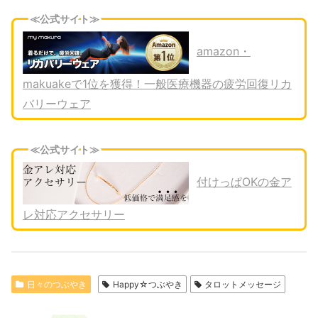
≪公式サイト≫
amazon・
makuakeで1位を獲得！一般医療機器の疲労回復リカ
バリーウェア
≪公式サイト≫
付けっぱOKの金ア
レ対応アクセサリー
日々のつぶやき
Happy☆つぶやき
タロットメッセージ