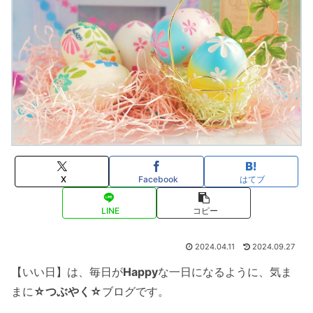
X
Facebook
はてブ
LINE
コピー
2024.04.11
2024.09.27
【いい日】は、毎日が
Happy
な一日になるように、気ま
まに
☆つぶやく☆
ブログです。