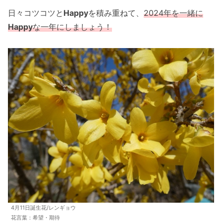
日々コツコツと
Happy
を積み重ねて、
202
4
年を一緒に
Happy
な一年にしましょう！
4月11日誕生花/レンギョウ
花言葉：希望・期待