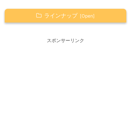
ラインナップ
Happy☆つぶやき
スポンサーリンク
Happy☆アイテム
ナイトライト
もちもちビーズクッション
Happy☆タロット
AかBどちらかを選択してください
オープン☆
Aを選んだ人へ
Bを選んだ人へ
Happyの心得（感謝・笑顔・ありがとう）