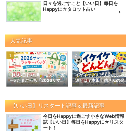
日々を過ごすこと【いい日】毎日を
Happyに☆タロット占い
人気記事
【いい日】7/1号｜モスバーガ
イケイケどんどんの意味や語
ー×たまごっち「2026サマー
源とは？本田圭佑さんの発言
ラッキーバッグ」予約スター
で話題の言葉を調べてみた｜
ト！数量限定の内容と予約情
【いい日】増刊号
報
【いい日】リスタート記事＆最新記事
今日をHappyに過ごす小さなWeb情報
誌【いい日】毎日をHappyに☆リスタ
ート！