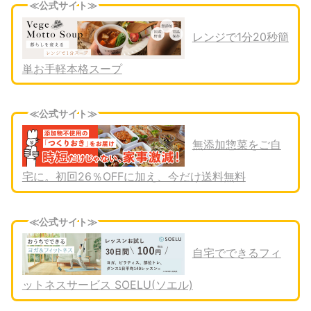
≪公式サイト≫
レンジで1分20秒簡
単お手軽本格スープ
≪公式サイト≫
無添加惣菜をご自
宅に。初回26％OFFに加え、今だけ送料無料
≪公式サイト≫
自宅でできるフィ
ットネスサービス SOELU(ソエル)