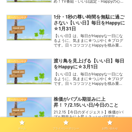
め！TV番組・いい日認定・Happyの心得
など
1分・1秒の尊い時間を無駄に過ご
日々のつぶやき
さない【いい日】毎日をHappyに
☆1月31日
【いい日】は、毎日がHappyな一日にな
るように、気ままに☆つぶやく☆ブログ
です。日々コツコツとHappyを積み重ね
て、2023年を一緒にHappyな一年にしま
しょう！チューリップ 赤 1月31日誕生花
花言葉：愛の告白・真実の愛Happy☆...
渡り鳥を見上げる【いい日】毎日
日々のつぶやき
をHappyに☆3月1日
【いい日】は、毎日がHappyな一日にな
るように、気ままに☆つぶやく☆ブログ
です。日々コツコツとHappyを積み重ね
て、2023年を一緒にHappyな一年にしま
しょう！アンズ 3月1日誕生花花言葉：
臆病な愛・乙女のはにかみHappy☆つぶ
株価がバブル期並みに上
日々のつぶやき
や...
昇！？/2.15いい日/今日のこと
21.2.15【今日のダイジェスト】株価がバ
ブル期並みに上昇！？・いい日認定・
Happyの心得など
ホーム
プライバシーポリシー
お問い合わせ