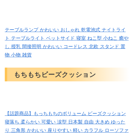
テーブルランプ かわいい おしゃれ 乾電池式 ナイトライ
ト テーブルライト ベットサイド 寝室 ねこ型 小ねこ 癒や
し 授乳 間接照明 かわいい コードレス 北欧 スタンド 置
物 小物 雑貨
もちもちビーズクッション
【話題商品】もっちもちのボリューム ビーズクッション
寝落ち 柔らかい 可愛い 涙型 日本製 自由 大きめ ゆった
り 三角形 かわいい 座りやすい 軽い カラフル ローソファ