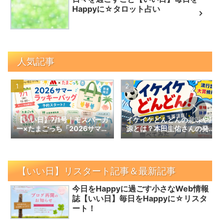
Happyに☆タロット占い
人気記事
【いい日】7/1号｜モスバーガ
イケイケどんどんの意味や語
ー×たまごっち「2026サマー
源とは？本田圭佑さんの発言
ラッキーバッグ」予約スター
で話題の言葉を調べてみた｜
ト！数量限定の内容と予約情
【いい日】増刊号
報
【いい日】リスタート記事＆最新記事
今日をHappyに過ごす小さなWeb情報
誌【いい日】毎日をHappyに☆リスタ
ート！