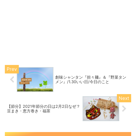
創味シャンタン『担々麺』＆『野菜タン
メン』/1.30いい日/今日のこと
【節分】2021年節分の日は2月2日なぜ？
豆まき・恵方巻き・福茶