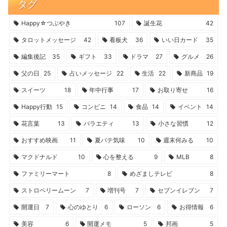
タグ
Happy☆つぶやき
107
誕生花
42
タロットメッセージ
42
看板犬
36
いい日カード
35
編集後記
35
ギフト
33
ドラマ
27
グルメ
26
父の日
25
占いメッセージ
22
生活
22
新商品
19
スイーツ
18
年中行事
17
お取り寄せ
16
Happy行動
15
コンビニ
14
食品
14
イベント
14
花言葉
13
バラエティ
13
小さな習慣
12
おすすめ映画
11
夏バテ気味
10
週末何みる
10
マクドナルド
10
心を整える
9
MLB
8
ファミリーマート
8
めざましテレビ
8
ストロベリームーン
7
増刊号
7
セブンイレブン
7
開運日
7
心のゆとり
6
ローソン
6
お得情報
6
美容
6
開運メモ
5
邦画
5