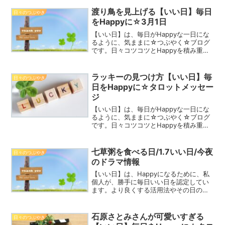
しょう！4月16日誕生花/アネモネ花言
葉：はかない恋・期待Happy☆つぶやき
渡り鳥を見上げる【いい日】毎日
日々のつぶやき
今...
をHappyに☆3月1日
【いい日】は、毎日がHappyな一日にな
るように、気ままに☆つぶやく☆ブログ
です。日々コツコツとHappyを積み重ね
て、2023年を一緒にHappyな一年にしま
しょう！アンズ 3月1日誕生花花言葉：
臆病な愛・乙女のはにかみHappy☆つぶ
ラッキーの見つけ方【いい日】毎
日々のつぶやき
や...
日をHappyに☆タロットメッセー
ジ
【いい日】は、毎日がHappyな一日にな
るように、気ままに☆つぶやく☆ブログ
です。日々コツコツとHappyを積み重ね
て、2024年を一緒にHappyな一年にしま
しょう！4月12日誕生花/ハナモモ花言
葉：あなたに夢中・気立ての良さ
七草粥を食べる日/1.7いい日/今夜
日々のつぶやき
Happy☆...
のドラマ情報
【いい日】は、Happyになるために、私
個人が、勝手に毎日いい日を認定してい
ます。より良くする活用法やその日の情
報、最近話題のこと、思ったこと、
Happyの心得などを記しています。2021
年の1年間を、一緒にHappyに過ごしまし
石原さとみさんが可愛いすぎる
日々のつぶやき
ょう！セリ...