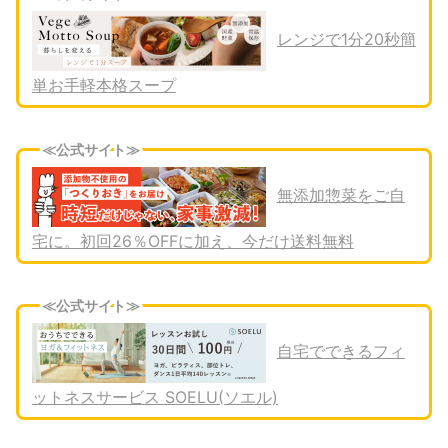
レンジで1分20秒簡
単お手軽本格スープ
≪公式サイト≫
無添加惣菜をご自
宅に。初回26％OFFに加え、今だけ送料無料
≪公式サイト≫
自宅でできるフィ
ットネスサービス SOELU(ソエル)