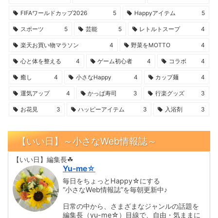
FIFAワールドカップ2026
5
Happyアイテム
5
スポーツ
5
芸能
5
レトルトスープ
4
楽天お買い物マラソン
4
野菜をMOTTO
4
心と体を整える
4
ゲーム初心者
4
コラボ
4
癒し
4
小さなHappy
4
カップ麺
4
運気アップ
4
かっぱ寿司
3
行楽グッズ
3
お花見
3
ハッピーアイテム
3
入浴剤
3
【いい日】～小さなWeb情報誌～
【いい日】編集長☘
Yu-me☆
毎日をちょっとHappy☆にする
“小さなWeb情報誌”を毎朝更新中♪
日常の中から、さまざまなジャンルの話題を
編集長（yu-me☆）目線で、自由・気ままに