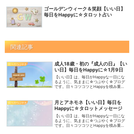
ゴールデンウィーク＆笑顔【いい日】
毎日をHappyに☆タロット占い
関連記事
成人18歳・初の『成人の日』【い
日々のつぶやき
い日】毎日をHappyに☆1月9日
【いい日】は、毎日がHappyな一日にな
るように、気ままに☆つぶやく☆ブログ
です。日々コツコツとHappyを積み重ね
て、2023年を一緒にHappyな一年にしま
しょう！スミレ 1月9日誕生花花言葉：謙
虚・誠実Happy☆つぶやき今日は、成
月とアネモネ【いい日】毎日を
日々のつぶやき
人...
Happyに☆タロットメッセージ
【いい日】は、毎日がHappyな一日にな
るように、気ままに☆つぶやく☆ブログ
です。日々コツコツとHappyを積み重ね
て、2024年を一緒にHappyな一年にしま