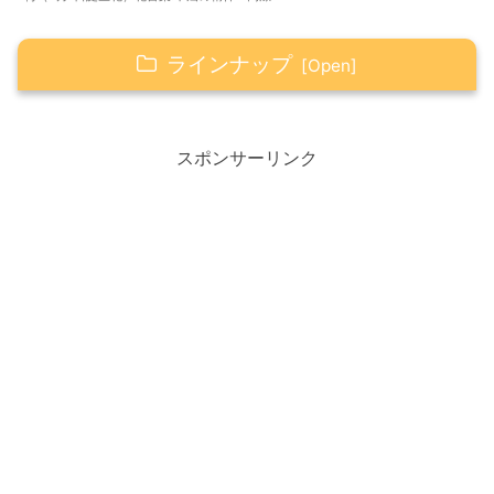
ラインナップ
2月1日は「不意にチャンスが訪れるいい日」
より良い、いい日にするための活用法
スポンサーリンク
2021年2月1日（月） 今日のこと
カレンダーをめくる
血色マスク
WEIMALL カラー不織布マスク
『やわらかマスク』50枚入り
Happyの心得（感謝・笑顔・ありがとう）