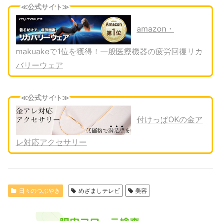
≪公式サイト≫
amazon・
makuakeで1位を獲得！一般医療機器の疲労回復リカ
バリーウェア
≪公式サイト≫
付けっぱOKの金ア
レ対応アクセサリー
日々のつぶやき
めざましテレビ
美容