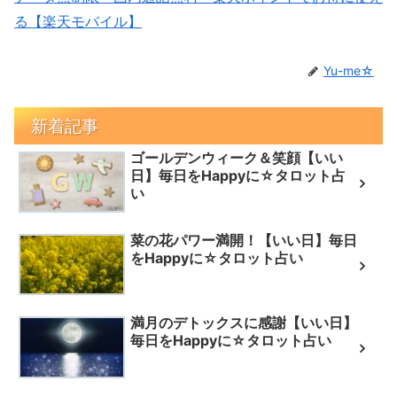
る【楽天モバイル】
Yu-me☆
新着記事
ゴールデンウィーク＆笑顔【いい
日】毎日をHappyに☆タロット占
い
菜の花パワー満開！【いい日】毎日
をHappyに☆タロット占い
満月のデトックスに感謝【いい日】
毎日をHappyに☆タロット占い