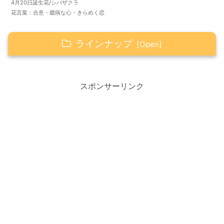
4月20日誕生花/シバザクラ
花言葉：合意・臆病な心・きらめく恋
ラインナップ
Happy☆つぶやき
スポンサーリンク
Happy☆アイテム
花瓶いらずの花束 そのままブーケ
ボトルフラワー
Happy☆タロット
AかBどちらかを選択してください
オープン☆
Aを選んだ人へ
Bを選んだ人へ