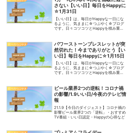
や...
さない【いい日】毎日をHappyに
☆1月31日
【いい日】は、毎日がHappyな一日にな
るように、気ままに☆つぶやく☆ブログ
です。日々コツコツとHappyを積み重ね
て、2023年を一緒にHappyな一年にしま
しょう！チューリップ 赤 1月31日誕生花
花言葉：愛の告白・真実の愛Happy☆...
パワーストーンブレスレットが突
日々のつぶやき
然切れた！今までありがとう【い
い日】毎日をHappyに☆1月15日
【いい日】は、毎日がHappyな一日にな
るように、気ままに☆つぶやく☆ブログ
です。日々コツコツとHappyを積み重ね
て、2023年を一緒にHappyな一年にしま
しょう！オンシジウム 1月15日誕生花花
言葉：清楚・一緒に踊ってHappy☆つ
ビール業界2つの逆転！コロナ禍
日々のつぶやき
ぶ...
の影響/1.9いい日/今夜のテレビ情
報
21.1.9【今日のダイジェスト】コロナ禍の
影響ビール業界2つの「逆転」・おすすめ
TV番組・いい日認定・Happyの心得など
プレミアムフライデー
日々のつぶやき