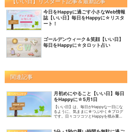
【いい日】リスタート記事＆最新記事
今日をHappyに過ごす小さなWeb情報
誌【いい日】毎日をHappyに☆リスタ
ート！
ゴールデンウィーク＆笑顔【いい日】
毎日をHappyに☆タロット占い
関連記事
月初めにやること【いい日】毎日
日々のつぶやき
をHappyに☆5月1日
【いい日】は、毎日がHappyな一日にな
るように、気ままに☆つぶやく☆ブログ
です。日々コツコツとHappyを積み重ね
て、2023年を一緒にHappyな一年にしま
しょう！スズラン 5月1日誕生花花言葉：
幸福の再来・希望・純愛Happy☆つぶ
1分・1秒の尊い時間を無駄に過ご
日々のつぶやき