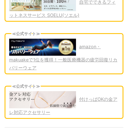
自宅でできるフィ
ットネスサービス SOELU(ソエル)
≪公式サイト≫
amazon・
makuakeで1位を獲得！一般医療機器の疲労回復リカ
バリーウェア
≪公式サイト≫
付けっぱOKの金ア
レ対応アクセサリー