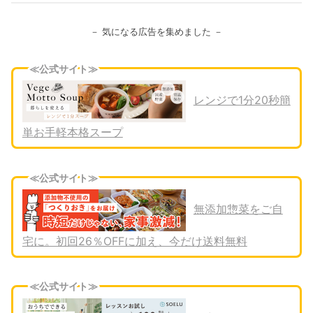
－ 気になる広告を集めました －
≪公式サイト≫
レンジで1分20秒簡
単お手軽本格スープ
≪公式サイト≫
無添加惣菜をご自
宅に。初回26％OFFに加え、今だけ送料無料
≪公式サイト≫