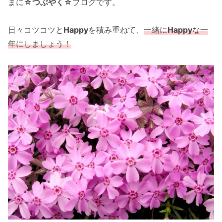
まに
☆つぶやく☆
ブログです。
日々コツコツと
Happy
を積み重ねて、
一緒に
Happy
な一
年にしましょう！