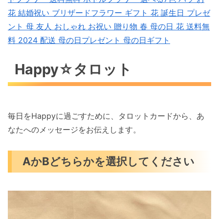
花 結婚祝い ブリザードフラワー ギフト 花 誕生日 プレゼ
ント 母 友人 おしゃれ お祝い 贈り物 春 母の日 花 送料無
料 2024 配送 母の日プレゼント 母の日ギフト
Happy☆タロット
毎日をHappyに過ごすために、タロットカードから、あ
なたへのメッセージをお伝えします。
AかBどちらかを選択してください