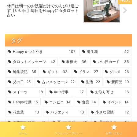
休日は朝一のお洗濯だけでのんびり過ご
す【いい日】毎日をHappyに☆タロット
占い
タグ
Happy☆つぶやき
107
誕生花
42
タロットメッセージ
42
看板犬
36
いい日カード
35
編集後記
35
ギフト
33
ドラマ
27
グルメ
26
父の日
25
占いメッセージ
22
生活
22
新商品
19
スイーツ
18
年中行事
17
お取り寄せ
16
Happy行動
15
コンビニ
14
食品
14
イベント
14
花言葉
13
バラエティ
13
小さな習慣
12
おすすめ映画
11
夏バテ気味
10
週末何みる
10
マクドナルド
10
心を整える
9
MLB
8
ホーム
プライバシーポリシー
お問い合わせ