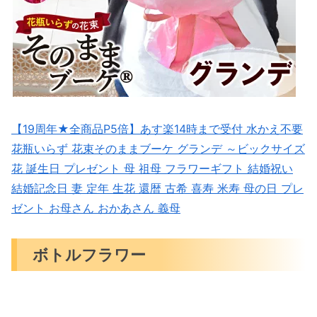
【19周年★全商品P5倍】あす楽14時まで受付 水かえ不要
花瓶いらず 花束そのままブーケ グランデ ～ビックサイズ
花 誕生日 プレゼント 母 祖母 フラワーギフト 結婚祝い
結婚記念日 妻 定年 生花 還暦 古希 喜寿 米寿 母の日 プレ
ゼント お母さん おかあさん 義母
ボトルフラワー