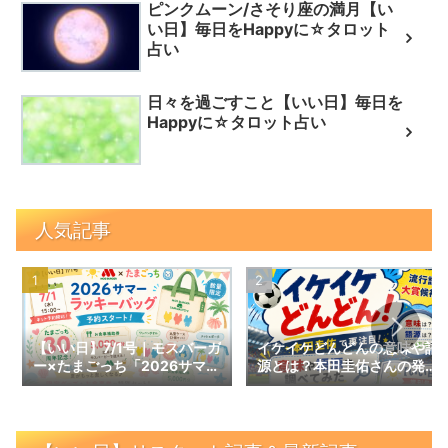
ピンクムーン/さそり座の満月【い
い日】毎日をHappyに☆タロット
占い
日々を過ごすこと【いい日】毎日を
Happyに☆タロット占い
人気記事
【いい日】7/1号｜モスバーガ
イケイケどんどんの意味や語
ー×たまごっち「2026サマー
源とは？本田圭佑さんの発言
ラッキーバッグ」予約スター
で話題の言葉を調べてみた｜
ト！数量限定の内容と予約情
【いい日】増刊号
報