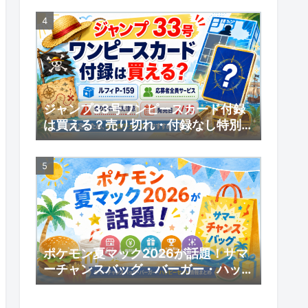
ジャンプ33号ワンピースカード付録
は買える？売り切れ・付録なし特別版
の受注販売・応募者全員サービスまと
め
ポケモン夏マック2026が話題！サマ
ーチャンスバッグ・バーガー・ハッピ
ーセット情報まとめ