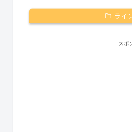
ライ
Happy☆つぶやき
スポ
お得なセール情報
Amazon
楽天市場
Happyの心得（感謝・笑顔・ありが