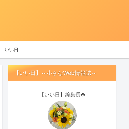
いい日
【いい日】～小さなWeb情報誌～
【いい日】編集長☘