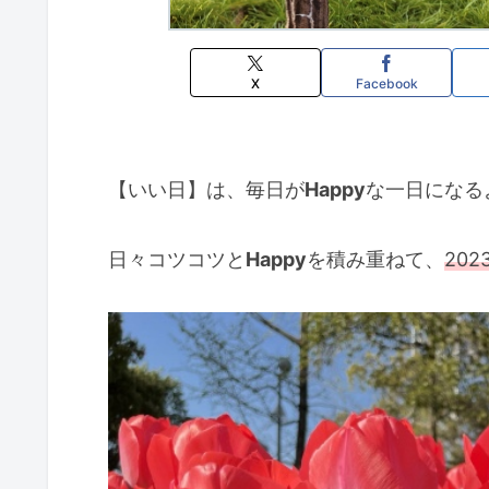
X
Facebook
【いい日】は、毎日が
Happy
な一日になる
日々コツコツと
Happy
を積み重ねて、
20