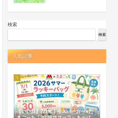
検索
検索
人気記事
【いい日】7/1号｜モスバーガー×た
まごっち「2026サマーラッキーバッ