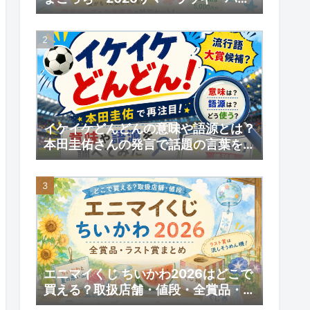
グ」予約スタート！数量限定の内容と
予約情報
イケイケどんどんの意味や語源とは？
本田圭佑さんの発言で話題の言葉を調
べてみた｜【いい日】増刊号
エニマイくじ ちいかわ2026はどこで
買える？取扱店舗・値段・全賞品・ラ
スト賞まとめ