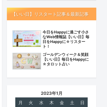
【いい日】リスタート記事＆最新記事
今日をHappyに過ごす小さ
なWeb情報誌【いい日】毎
日をHappyに☆リスター
ト！
ゴールデンウィーク＆笑顔
【いい日】毎日をHappyに
☆タロット占い
2023年1月
月
火
水
木
金
土
日