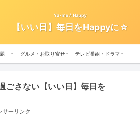
Yu-me☆Happy
【いい日】毎日をHappyに☆
題
グルメ・お取り寄せ
テレビ番組・ドラマ
に過ごさない【いい日】毎日を
ンサーリンク