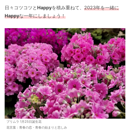
日々コツコツと
Happy
を積み重ねて、
2023年を一緒に
Happy
な一年にしましょう！
プリムラ 1月25日誕生花
花言葉：青春の恋・青春の始まりと悲しみ