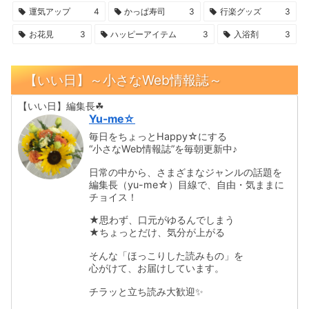
運気アップ
4
かっぱ寿司
3
行楽グッズ
3
お花見
3
ハッピーアイテム
3
入浴剤
3
【いい日】～小さなWeb情報誌～
【いい日】編集長☘
Yu-me☆
毎日をちょっとHappy☆にする
“小さなWeb情報誌”を毎朝更新中♪
日常の中から、さまざまなジャンルの話題を
編集長（yu-me☆）目線で、自由・気ままに
チョイス！
★思わず、口元がゆるんでしまう
★ちょっとだけ、気分が上がる
そんな「ほっこりした読みもの」を
心がけて、お届けしています。
チラッと立ち読み大歓迎✨️