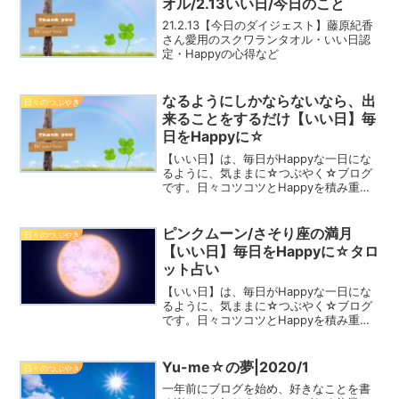
オル/2.13いい日/今日のこと
21.2.13【今日のダイジェスト】藤原紀香
さん愛用のスクワランタオル・いい日認
定・Happyの心得など
なるようにしかならないなら、出
日々のつぶやき
来ることをするだけ【いい日】毎
日をHappyに☆
【いい日】は、毎日がHappyな一日にな
るように、気ままに☆つぶやく☆ブログ
です。日々コツコツとHappyを積み重ね
て、一緒にHappyな一年にしましょう！
カンパニュラ 5月12日誕生花花言葉：感
謝・誠実Happy☆つぶやき昨夜は、あま
ピンクムーン/さそり座の満月
日々のつぶやき
り眠...
【いい日】毎日をHappyに☆タロ
ット占い
【いい日】は、毎日がHappyな一日にな
るように、気ままに☆つぶやく☆ブログ
です。日々コツコツとHappyを積み重ね
て、一緒にHappyな一年にしましょう！4
月24日誕生花/カルセオラリア花言葉：幸
せ（幸福）・繊細・援助Happy☆つぶや
Yu-me☆の夢|2020/1
日々のつぶやき
き...
一年前にブログを始め、好きなことを書