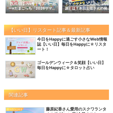
【いい日】7/1号｜モスバーガ
イケイケどんどんの意味や語
ー×たまごっち「2026サマー
源とは？本田圭佑さんの発言
ラッキーバッグ」予約スター
で話題の言葉を調べてみた｜
ト！数量限定の内容と予約情
【いい日】増刊号
報
【いい日】リスタート記事＆最新記事
今日をHappyに過ごす小さなWeb情報
誌【いい日】毎日をHappyに☆リスタ
ート！
ゴールデンウィーク＆笑顔【いい日】
毎日をHappyに☆タロット占い
関連記事
藤原紀香さん愛用のスクワランタ
日々のつぶやき