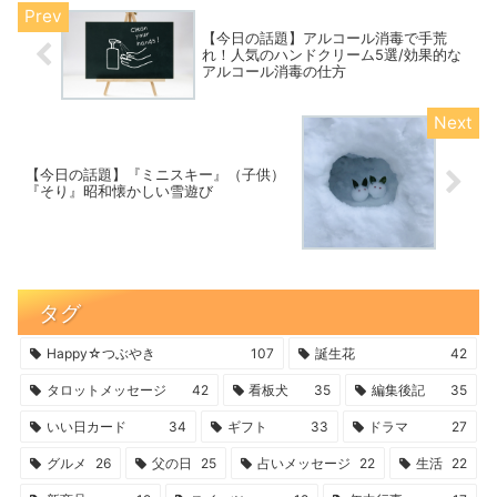
【今日の話題】アルコール消毒で手荒
れ！人気のハンドクリーム5選/効果的な
アルコール消毒の仕方
【今日の話題】『ミニスキー』（子供）
『そり』昭和懐かしい雪遊び
タグ
Happy☆つぶやき
107
誕生花
42
タロットメッセージ
42
看板犬
35
編集後記
35
いい日カード
34
ギフト
33
ドラマ
27
グルメ
26
父の日
25
占いメッセージ
22
生活
22