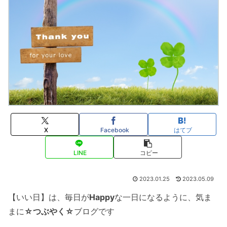
X
Facebook
はてブ
LINE
コピー
2023.01.25
2023.05.09
【いい日】は、毎日が
Happy
な一日になるように、気ま
まに
☆つぶやく☆
ブログです