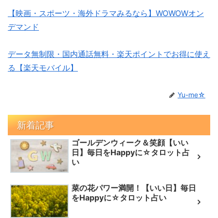
【映画・スポーツ・海外ドラマみるなら】WOWOWオン
デマンド
データ無制限・国内通話無料・楽天ポイントでお得に使え
る【楽天モバイル】
Yu-me☆
新着記事
ゴールデンウィーク＆笑顔【いい
日】毎日をHappyに☆タロット占
い
菜の花パワー満開！【いい日】毎日
をHappyに☆タロット占い