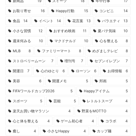
新商品
19
スイーツ
18
年中行事
17
お取り寄せ
16
Happy行動
15
コンビニ
14
食品
14
イベント
14
花言葉
13
バラエティ
13
小さな習慣
12
おすすめ映画
11
夏バテ気味
10
週末何みる
10
マクドナルド
10
心を整える
8
MLB
8
ファミリーマート
8
めざましテレビ
8
ストロベリームーン
7
増刊号
7
セブンイレブン
7
開運日
7
心のゆとり
6
ローソン
6
お得情報
6
美容
6
開運メモ
5
邦画
5
FIFAワールドカップ2026
5
Happyアイテム
5
スポーツ
5
芸能
5
レトルトスープ
4
楽天お買い物マラソン
4
野菜をMOTTO
4
心と体を整える
4
ゲーム初心者
4
コラボ
4
癒し
4
小さなHappy
4
カップ麺
4