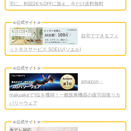
宅に。初回26％OFFに加え、今だけ送料無料
≪公式サイト≫
自宅でできるフィ
ットネスサービス SOELU(ソエル)
≪公式サイト≫
amazon・
makuakeで1位を獲得！一般医療機器の疲労回復リカ
バリーウェア
≪公式サイト≫