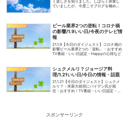
く楽しさを知りました。しばらく休業し
ていましたが、今度こそブログを極めて
やるぞという意気込みで、再出発を決意
しました。『楽しみながら書き、楽しく
読んでもらう』ことを忘れずに、末永く
継続していきたいと思って...
ビール業界2つの逆転！コロナ禍
日々のつぶやき
の影響/1.9いい日/今夜のテレビ情
報
21.1.9【今日のダイジェスト】コロナ禍の
影響ビール業界2つの「逆転」・おすすめ
TV番組・いい日認定・Happyの心得など
シュクメルリ？ジョージア料
日々のつぶやき
理/1.21いい日/今日の情報・話題
21.1.21【今日のダイジェスト】シュクメ
ルリ？・米新大統領にバイデン氏が就
任・おすすめ！TV番組・いい日認定・
Happyの心得など
スポンサーリンク