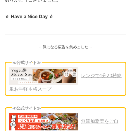
☆ Have a Nice Day ☆
－ 気になる広告を集めました －
≪公式サイト≫
レンジで1分20秒簡
単お手軽本格スープ
≪公式サイト≫
無添加惣菜をご自