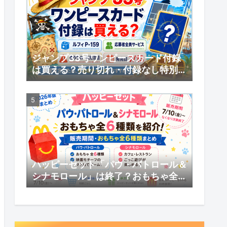
ジャンプ33号ワンピースカード付録
は買える？売り切れ・付録なし特別版
の受注販売・応募者全員サービスまと
め
ハッピーセット「パウ・パトロール＆
シナモロール」は終了？おもちゃ全6
種類・販売期間まとめ