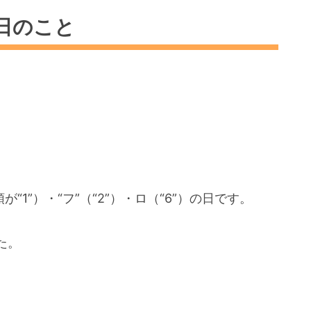
今日のこと
1”）・“フ”（“2”）・ロ（“6”）の日です。
た。