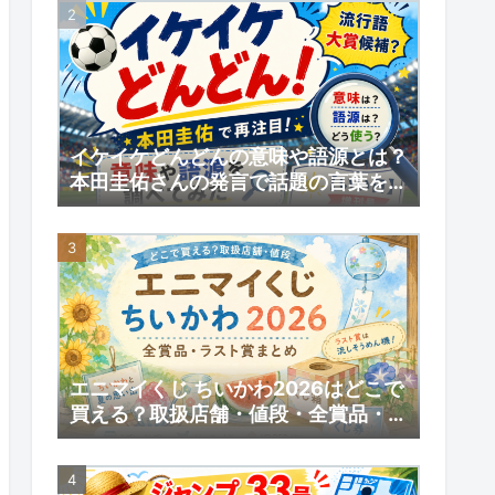
イケイケどんどんの意味や語源とは？
本田圭佑さんの発言で話題の言葉を調
べてみた｜【いい日】増刊号
エニマイくじ ちいかわ2026はどこで
買える？取扱店舗・値段・全賞品・ラ
スト賞まとめ