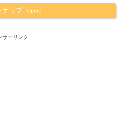
ンナップ
めの活用法
ンサーリンク
？
afun2021】新作登場！
とう）