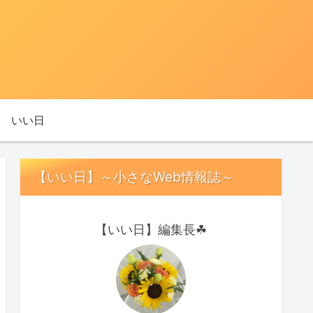
いい日
【いい日】～小さなWeb情報誌～
【いい日】編集長☘