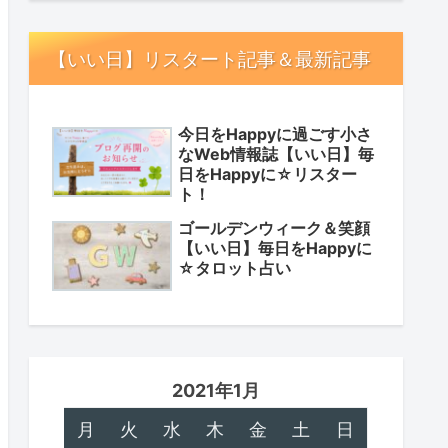
【いい日】リスタート記事＆最新記事
今日をHappyに過ごす小さ
なWeb情報誌【いい日】毎
日をHappyに☆リスター
ト！
ゴールデンウィーク＆笑顔
【いい日】毎日をHappyに
☆タロット占い
2021年1月
月
火
水
木
金
土
日