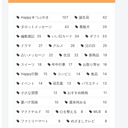
Happy☆つぶやき
107
誕生花
42
タロットメッセージ
42
看板犬
35
編集後記
35
いい日カード
34
ギフト
33
ドラマ
27
グルメ
26
父の日
25
占いメッセージ
22
生活
22
新商品
19
スイーツ
18
年中行事
17
お取り寄せ
16
Happy行動
15
コンビニ
14
食品
14
イベント
14
花言葉
13
バラエティ
13
小さな習慣
12
おすすめ映画
11
夏バテ気味
10
週末何みる
10
マクドナルド
10
心を整える
8
MLB
8
ファミリーマート
8
めざましテレビ
8