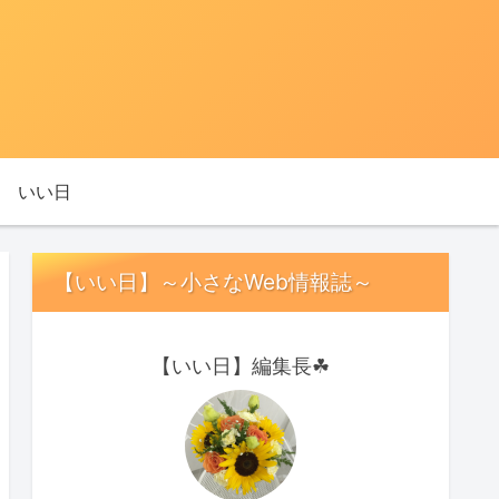
いい日
【いい日】～小さなWeb情報誌～
【いい日】編集長☘