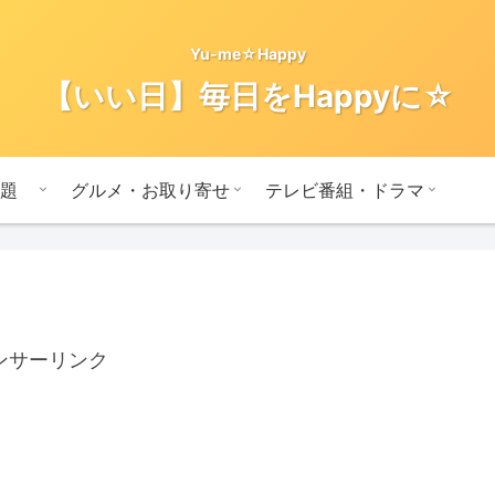
Yu-me☆Happy
【いい日】毎日をHappyに☆
題
グルメ・お取り寄せ
テレビ番組・ドラマ
ンサーリンク