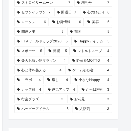
ストロベリームーン
7
増刊号
7
セブンイレブン
7
開運日
7
心のゆとり
6
ローソン
6
お得情報
6
美容
6
開運メモ
5
邦画
5
FIFAワールドカップ2026
5
Happyアイテム
5
スポーツ
5
芸能
5
レトルトスープ
4
楽天お買い物マラソン
4
野菜をMOTTO
4
心と体を整える
4
ゲーム初心者
4
コラボ
4
癒し
4
小さなHappy
4
カップ麺
4
運気アップ
4
かっぱ寿司
3
行楽グッズ
3
お花見
3
ハッピーアイテム
3
入浴剤
3