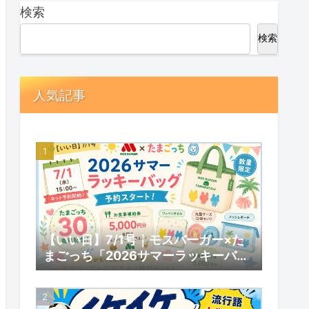
検索
検索
人気記事
【いい日】7/1号｜モスバーガー×た
まごっち「2026サマーラッキーバッ
グ」予約スタート！数量限定の内容と
予約情報