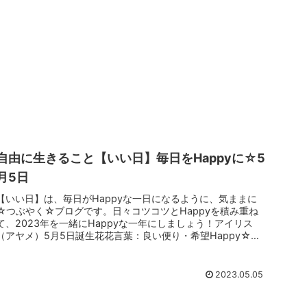
自由に生きること【いい日】毎日をHappyに☆5
月5日
【いい日】は、毎日がHappyな一日になるように、気ままに
☆つぶやく☆ブログです。日々コツコツとHappyを積み重ね
て、2023年を一緒にHappyな一年にしましょう！アイリス
（アヤメ）5月5日誕生花花言葉：良い便り・希望Happy☆つ
ぶや...
2023.05.05