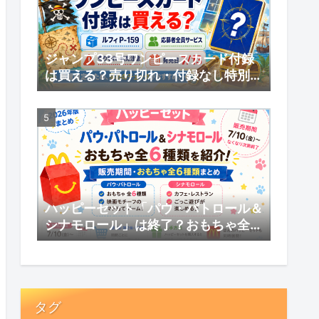
ジャンプ33号ワンピースカード付録
は買える？売り切れ・付録なし特別版
の受注販売・応募者全員サービスまと
め
ハッピーセット「パウ・パトロール＆
シナモロール」は終了？おもちゃ全6
種類・販売期間まとめ
タグ