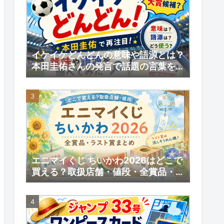
イケイケどんどんの意味や語源とは？
本田圭佑さんの発言で話題の言葉を調
べてみた｜【いい日】増刊号
エニマイくじ ちいかわ2026はどこで
買える？取扱店舗・値段・全賞品・ラ
スト賞まとめ