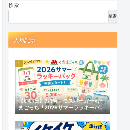
検索
検索
人気記事
【いい日】7/1号｜モスバーガー×た
まごっち「2026サマーラッキーバッ
グ」予約スタート！数量限定の内容と
予約情報