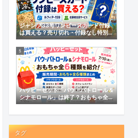
ジャンプ33号ワンピースカード付録
は買える？売り切れ・付録なし特別版
の受注販売・応募者全員サービスまと
め
ハッピーセット「パウ・パトロール＆
シナモロール」は終了？おもちゃ全6
種類・販売期間まとめ
タグ