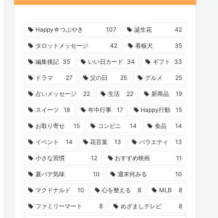
Happy☆つぶやき
107
誕生花
42
タロットメッセージ
42
看板犬
35
編集後記
35
いい日カード
34
ギフト
33
ドラマ
27
父の日
25
グルメ
25
占いメッセージ
22
生活
22
新商品
19
スイーツ
18
年中行事
17
Happy行動
15
お取り寄せ
15
コンビニ
14
食品
14
イベント
14
花言葉
13
バラエティ
13
小さな習慣
12
おすすめ映画
11
夏バテ気味
10
週末何みる
10
マクドナルド
10
心を整える
8
MLB
8
ファミリーマート
8
めざましテレビ
8