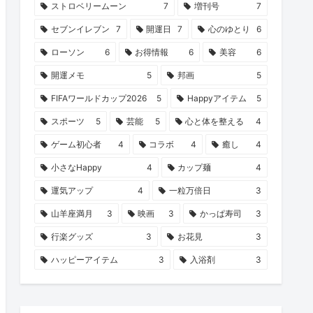
ストロベリームーン
7
増刊号
7
セブンイレブン
7
開運日
7
心のゆとり
6
ローソン
6
お得情報
6
美容
6
開運メモ
5
邦画
5
FIFAワールドカップ2026
5
Happyアイテム
5
スポーツ
5
芸能
5
心と体を整える
4
ゲーム初心者
4
コラボ
4
癒し
4
小さなHappy
4
カップ麺
4
運気アップ
4
一粒万倍日
3
山羊座満月
3
映画
3
かっぱ寿司
3
行楽グッズ
3
お花見
3
ハッピーアイテム
3
入浴剤
3