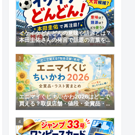
イケイケどんどんの意味や語源とは？
本田圭佑さんの発言で話題の言葉を調
べてみた｜【いい日】増刊号
エニマイくじ ちいかわ2026はどこで
買える？取扱店舗・値段・全賞品・ラ
スト賞まとめ