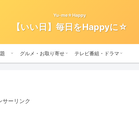
Yu-me☆Happy
【いい日】毎日をHappyに☆
題
グルメ・お取り寄せ
テレビ番組・ドラマ
ンサーリンク