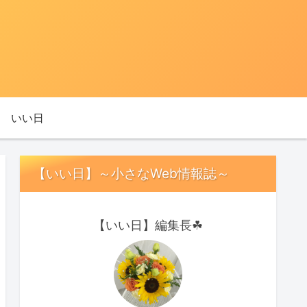
いい日
【いい日】～小さなWeb情報誌～
【いい日】編集長☘