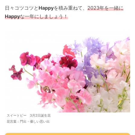
日々コツコツと
Happy
を積み重ねて、
2023
年を一緒に
Happy
な一年にしましょう！
スイートピー 3月2日誕生花
花言葉：門出・優しい思い出