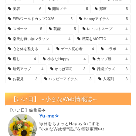
美容
6
開運メモ
5
邦画
5
FIFAワールドカップ2026
5
Happyアイテム
5
スポーツ
5
芸能
5
レトルトスープ
4
楽天お買い物マラソン
4
野菜をMOTTO
4
心と体を整える
4
ゲーム初心者
4
コラボ
4
癒し
4
小さなHappy
4
カップ麺
4
運気アップ
4
かっぱ寿司
3
行楽グッズ
3
お花見
3
ハッピーアイテム
3
入浴剤
3
【いい日】～小さなWeb情報誌～
【いい日】編集長☘
Yu-me☆
毎日をちょっとHappy☆にする
“小さなWeb情報誌”を毎朝更新中♪