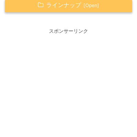
ラインナップ
Happy☆つぶやき
スポンサーリンク
Happy☆アイテム
【ジブン手帳】ファーストキット
Happyの心得（感謝・笑顔・ありがとう）