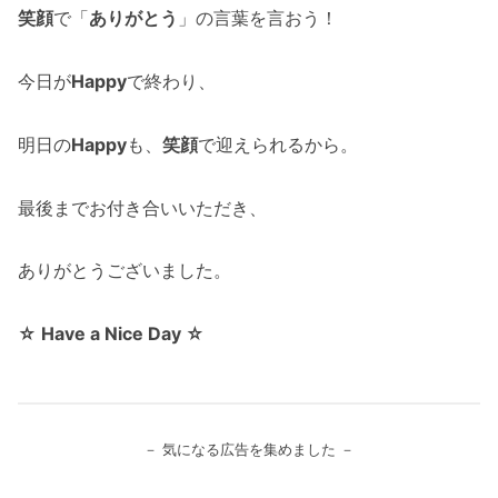
笑顔
で「
ありがとう
」の言葉を言おう！
今日が
Happy
で終わり、
明日の
Happy
も、
笑顔
で迎えられるから。
最後までお付き合いいただき、
ありがとうございました。
☆ Have a Nice Day ☆
－ 気になる広告を集めました －