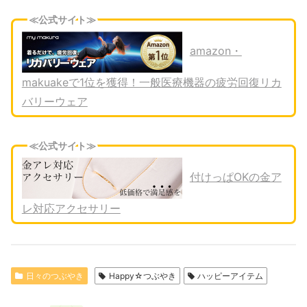
≪公式サイト≫
amazon・
makuakeで1位を獲得！一般医療機器の疲労回復リカ
バリーウェア
≪公式サイト≫
付けっぱOKの金ア
レ対応アクセサリー
日々のつぶやき
Happy☆つぶやき
ハッピーアイテム