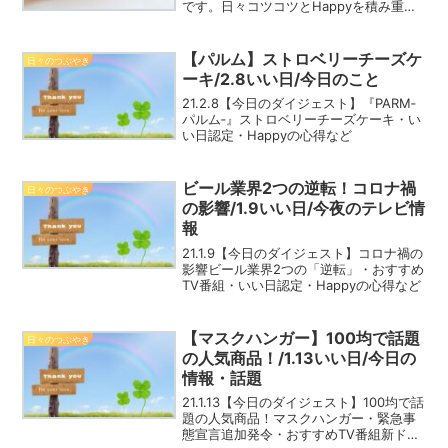
です。日々コツコツとHappyを積み重ね
て、一緒にHappyな一年にしましょう！4
月20日誕生花/シバザクラ花言葉：合意・
臆病な心・きらめく恋Happy☆つぶやき
【パルム】ストロベリーチーズケ
日々のつぶやき
お...
ーキ/2.8いい日/今日のこと
21.2.8【今日のダイジェスト】『PARM‐
パルム‐』ストロベリーチーズケーキ・い
い日認定・Happyの心得など
ビール業界2つの逆転！コロナ禍
日々のつぶやき
の影響/1.9いい日/今夜のテレビ情
報
21.1.9【今日のダイジェスト】コロナ禍の
影響ビール業界2つの「逆転」・おすすめ
TV番組・いい日認定・Happyの心得など
【マスクハンガー】100均で話題
日々のつぶやき
の人気商品！/1.13いい日/今日の
情報・話題
21.1.13【今日のダイジェスト】100均で話
題の人気商品！マスクハンガー・緊急事
態宣言追加発令・おすすめTV番組新ドラ