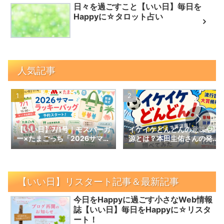
日々を過ごすこと【いい日】毎日を
Happyに☆タロット占い
人気記事
【いい日】7/1号｜モスバーガ
イケイケどんどんの意味や語
ー×たまごっち「2026サマー
源とは？本田圭佑さんの発言
ラッキーバッグ」予約スター
で話題の言葉を調べてみた｜
ト！数量限定の内容と予約情
【いい日】増刊号
報
【いい日】リスタート記事＆最新記事
今日をHappyに過ごす小さなWeb情報
誌【いい日】毎日をHappyに☆リスタ
ート！