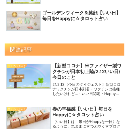
ゴールデンウィーク＆笑顔【いい日】
毎日をHappyに☆タロット占い
関連記事
【新型コロナ】米ファイザー製ワ
日々のつぶやき
クチンが日本初上陸/2.12いい日/
今日のこと
21.2.12【今日のダイジェスト】新型コロ
ナワクチンが日本到着・ワクチンは接種
したいけれど…・いい日認定・Happyの
心得など
春の幸福感【いい日】毎日を
日々のつぶやき
Happyに☆タロット占い
【いい日】は、毎日がHappyな一日にな
るように、気ままに☆つぶやく☆ブログ