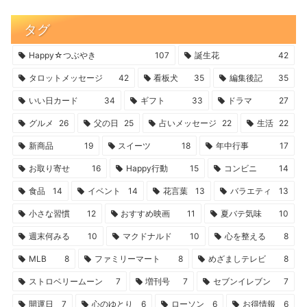
タグ
Happy☆つぶやき
107
誕生花
42
タロットメッセージ
42
看板犬
35
編集後記
35
いい日カード
34
ギフト
33
ドラマ
27
グルメ
26
父の日
25
占いメッセージ
22
生活
22
新商品
19
スイーツ
18
年中行事
17
お取り寄せ
16
Happy行動
15
コンビニ
14
食品
14
イベント
14
花言葉
13
バラエティ
13
小さな習慣
12
おすすめ映画
11
夏バテ気味
10
週末何みる
10
マクドナルド
10
心を整える
8
MLB
8
ファミリーマート
8
めざましテレビ
8
ストロベリームーン
7
増刊号
7
セブンイレブン
7
開運日
7
心のゆとり
6
ローソン
6
お得情報
6