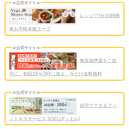
≪公式サイト≫
レンジで1分20秒簡
単お手軽本格スープ
≪公式サイト≫
無添加惣菜をご自
宅に。初回26％OFFに加え、今だけ送料無料
≪公式サイト≫
自宅でできるフィ
ットネスサービス SOELU(ソエル)