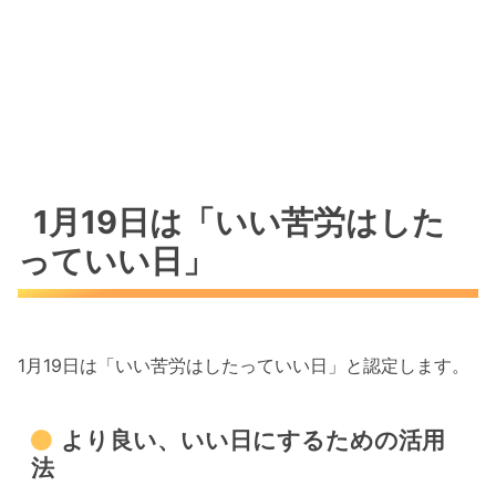
リス）－学校内警察・嶋田隆平
－』
連続ドラマ『オー！マイ・ボス！
恋は別冊で』第2話
Happyの心得（感謝・笑顔・ありがとう）
1月19日は「いい苦労はした
っていい日」
1月19日は「いい苦労はしたっていい日」と認定します。
より良い、いい日にするための活用
法