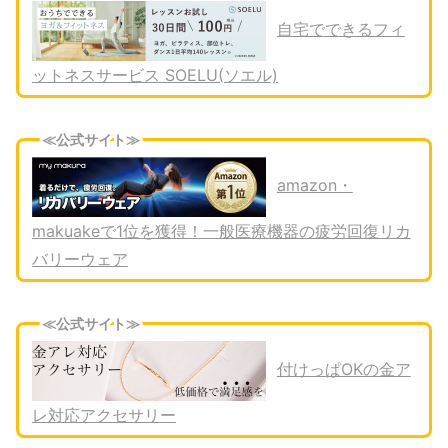
自宅でできるフィ
ットネスサービス SOELU(ソエル)
≪公式サイト≫
amazon・
makuakeで1位を獲得！一般医療機器の疲労回復リカ
バリーウェア
≪公式サイト≫
付けっぱOKの金ア
レ対応アクセサリー