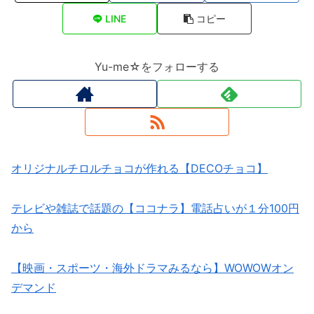
LINE
コピー
Yu-me☆をフォローする
オリジナルチロルチョコが作れる【DECOチョコ】
テレビや雑誌で話題の【ココナラ】電話占いが１分100円
から
【映画・スポーツ・海外ドラマみるなら】WOWOWオン
デマンド