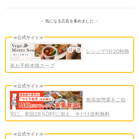
－ 気になる広告を集めました －
≪公式サイト≫
レンジで1分20秒簡
単お手軽本格スープ
≪公式サイト≫
無添加惣菜をご自
宅に。初回26％OFFに加え、今だけ送料無料
≪公式サイト≫