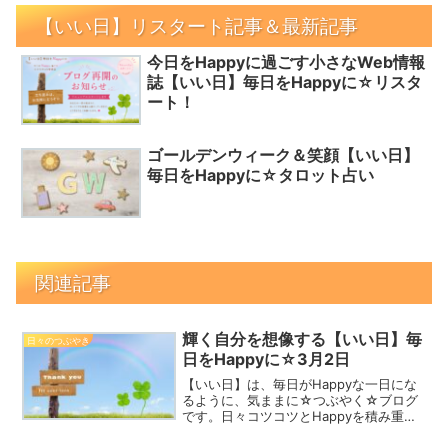
【いい日】リスタート記事＆最新記事
今日をHappyに過ごす小さなWeb情報
誌【いい日】毎日をHappyに☆リスタ
ート！
ゴールデンウィーク＆笑顔【いい日】
毎日をHappyに☆タロット占い
関連記事
輝く自分を想像する【いい日】毎
日々のつぶやき
日をHappyに☆3月2日
【いい日】は、毎日がHappyな一日にな
るように、気ままに☆つぶやく☆ブログ
です。日々コツコツとHappyを積み重ね
て、2023年を一緒にHappyな一年にしま
しょう！スイートピー 3月2日誕生花花