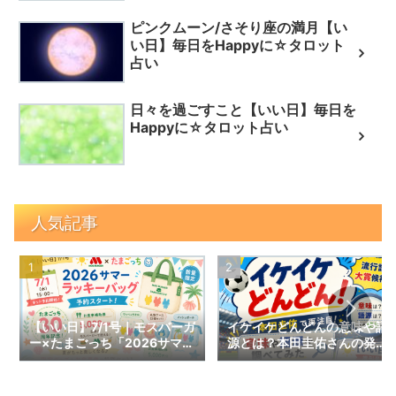
ピンクムーン/さそり座の満月【い
い日】毎日をHappyに☆タロット
占い
日々を過ごすこと【いい日】毎日を
Happyに☆タロット占い
人気記事
【いい日】7/1号｜モスバーガ
イケイケどんどんの意味や語
ー×たまごっち「2026サマー
源とは？本田圭佑さんの発言
ラッキーバッグ」予約スター
で話題の言葉を調べてみた｜
ト！数量限定の内容と予約情
【いい日】増刊号
報