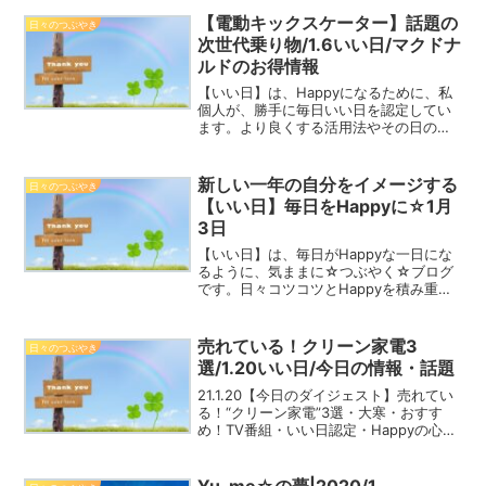
言葉：門出・優しい思い出Happy☆つぶ
【電動キックスケーター】話題の
日々のつぶやき
や...
次世代乗り物/1.6いい日/マクドナ
ルドのお得情報
【いい日】は、Happyになるために、私
個人が、勝手に毎日いい日を認定してい
ます。より良くする活用法やその日の情
報、最近話題のこと、思ったこと、
Happyの心得などを記しています。2021
年の1年間を、一緒にHappyに過ごしまし
新しい一年の自分をイメージする
日々のつぶやき
ょう！マン...
【いい日】毎日をHappyに☆1月
3日
【いい日】は、毎日がHappyな一日にな
るように、気ままに☆つぶやく☆ブログ
です。日々コツコツとHappyを積み重ね
て、2023年を一緒にHappyな一年にしま
しょう！クロッカス 1月3日誕生花花言
葉:青春の喜び・切望Happy☆つぶやき
売れている！クリーン家電3
日々のつぶやき
正...
選/1.20いい日/今日の情報・話題
21.1.20【今日のダイジェスト】売れてい
る！“クリーン家電”3選・大寒・おすす
め！TV番組・いい日認定・Happyの心得
など