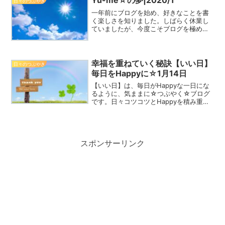
Yu-me☆の夢|2020/1
日々のつぶやき
一年前にブログを始め、好きなことを書
く楽しさを知りました。しばらく休業し
ていましたが、今度こそブログを極めて
やるぞという意気込みで、再出発を決意
しました。『楽しみながら書き、楽しく
読んでもらう』ことを忘れずに、末永く
継続していきたいと思って...
幸福を重ねていく秘訣【いい日】
日々のつぶやき
毎日をHappyに☆1月14日
【いい日】は、毎日がHappyな一日にな
るように、気ままに☆つぶやく☆ブログ
です。日々コツコツとHappyを積み重ね
て、2023年を一緒にHappyな一年にしま
しょう！シクラメン 1月14日誕生花花言
葉：遠慮・気後れ・内気・はにかみ
Happ...
スポンサーリンク