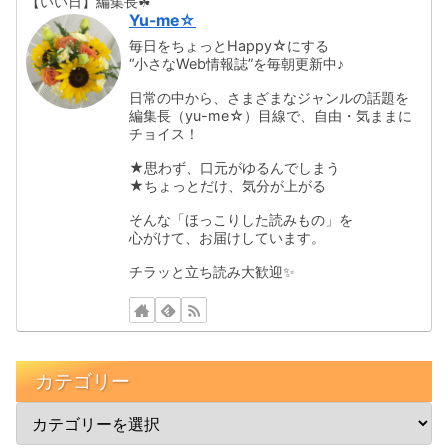
【いい日】編集長☘
Yu-me☆
毎日をちょっとHappy☆にする
“小さなWeb情報誌”を毎朝更新中♪
日常の中から、さまざまなジャンルの話題を
編集長（yu-me☆）目線で、自由・気ままに
チョイス！
★思わず、口元がゆるんでしまう
★ちょっとだけ、気分が上がる
そんな「ほっこりした読みもの」を
心がけて、お届けしています。
チラッと立ち読み大歓迎✨️
カテゴリー