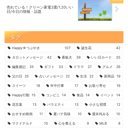
売れている！クリーン家電3選/1.20いい
日/今日の情報・話題
タグ
Happy☆つぶやき
107
誕生花
42
タロットメッセージ
42
看板犬
36
いい日カード
35
編集後記
35
ギフト
33
ドラマ
27
グルメ
26
父の日
25
占いメッセージ
22
生活
22
新商品
19
スイーツ
18
年中行事
17
お取り寄せ
16
Happy行動
15
コンビニ
14
食品
14
イベント
14
花言葉
13
バラエティ
13
小さな習慣
12
おすすめ映画
11
夏バテ気味
10
週末何みる
10
マクドナルド
10
心を整える
9
MLB
8