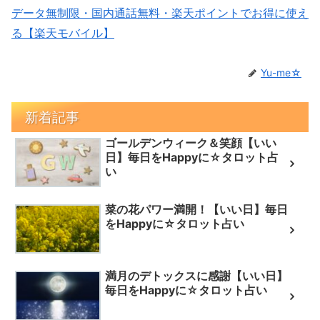
データ無制限・国内通話無料・楽天ポイントでお得に使え
る【楽天モバイル】
Yu-me☆
新着記事
ゴールデンウィーク＆笑顔【いい
日】毎日をHappyに☆タロット占
い
菜の花パワー満開！【いい日】毎日
をHappyに☆タロット占い
満月のデトックスに感謝【いい日】
毎日をHappyに☆タロット占い