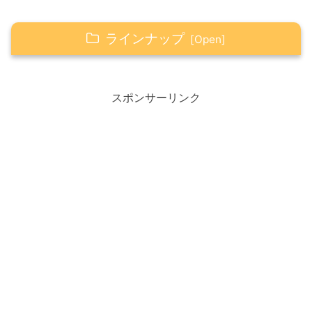
ラインナップ
1月19日は「いい苦労はしたっていい日」
より良い、いい日にするための活用法
スポンサーリンク
2021年19日目
コロナ禍で、結婚する人激減
2021年1月19日（火） 今日のこと・情報
おすすめ！TV番組
バラエティ『踊る！さんま御
殿！！」
バラエティ『教えてもらう前と
後』
連続ドラマ『青のSP（スクールポ