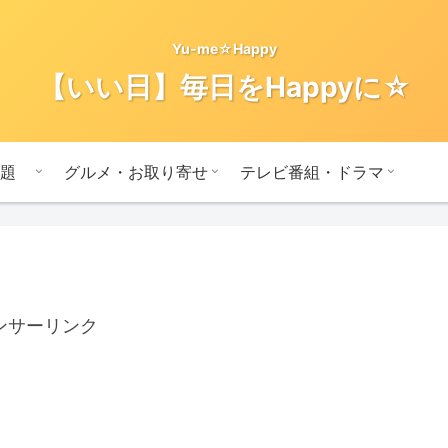
Yu-me☆Happy
【いい日】毎日をHappyに☆
題
グルメ・お取り寄せ
テレビ番組・ドラマ
ンサーリンク