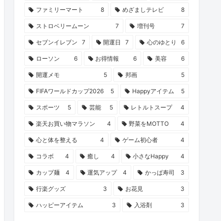
ファミリーマート
8
めざましテレビ
8
ストロベリームーン
7
増刊号
7
セブンイレブン
7
開運日
7
心のゆとり
6
ローソン
6
お得情報
6
美容
6
開運メモ
5
邦画
5
FIFAワールドカップ2026
5
Happyアイテム
5
スポーツ
5
芸能
5
レトルトスープ
4
楽天お買い物マラソン
4
野菜をMOTTO
4
心と体を整える
4
ゲーム初心者
4
コラボ
4
癒し
4
小さなHappy
4
カップ麺
4
運気アップ
4
かっぱ寿司
3
行楽グッズ
3
お花見
3
ハッピーアイテム
3
入浴剤
3