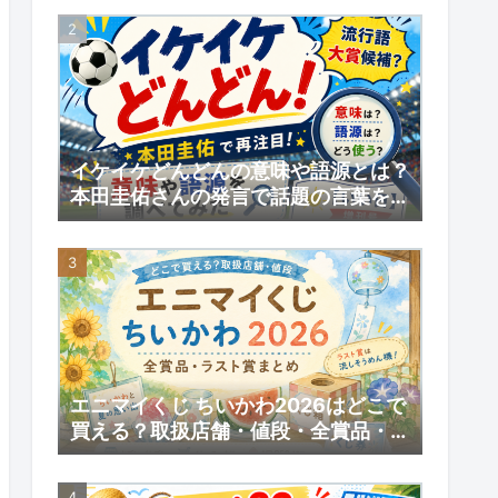
予約情報
イケイケどんどんの意味や語源とは？
本田圭佑さんの発言で話題の言葉を調
べてみた｜【いい日】増刊号
エニマイくじ ちいかわ2026はどこで
買える？取扱店舗・値段・全賞品・ラ
スト賞まとめ