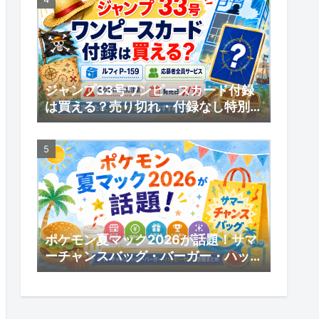
ジャンプ33号ワンピースカード付録
は買える？売り切れ・付録なし特別版
の受注販売・応募者全員サービスまと
め
ポケモン夏マック2026が話題！サマ
ーチャンスバッグ・バーガー・ハッピ
ーセット情報まとめ