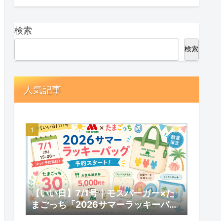
検索
検索
人気記事
【いい日】7/1号｜モスバーガー×た
まごっち「2026サマーラッキーバッ
グ」予約スタート！数量限定の内容と