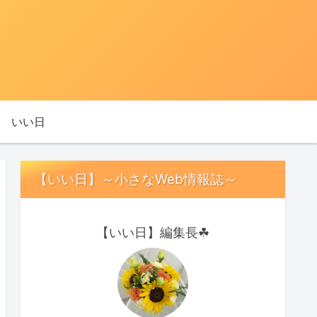
いい日
【いい日】～小さなWeb情報誌～
【いい日】編集長☘