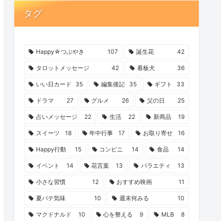
タグ
Happy☆つぶやき
107
誕生花
42
タロットメッセージ
42
看板犬
36
いい日カード
35
編集後記
35
ギフト
33
ドラマ
27
グルメ
26
父の日
25
占いメッセージ
22
生活
22
新商品
19
スイーツ
18
年中行事
17
お取り寄せ
16
Happy行動
15
コンビニ
14
食品
14
イベント
14
花言葉
13
バラエティ
13
小さな習慣
12
おすすめ映画
11
夏バテ気味
10
週末何みる
10
マクドナルド
10
心を整える
9
MLB
8