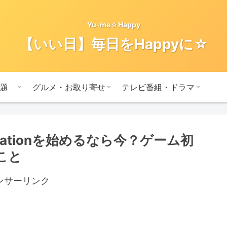
Yu-me☆Happy
【いい日】毎日をHappyに☆
題
グルメ・お取り寄せ
テレビ番組・ドラマ
tationを始めるなら今？ゲーム初
こと
ンサーリンク