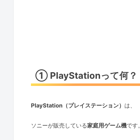
③ 初めてならどちらがおすすめ？
📀ディスク版
📥ダウンロード版
😥 ゲームって難しくない？
😊 編集長のひとこと
🎮 ゲーム気分♪
① PlayStationって何？
PlayStation（プレイステーション）
は、
ソニーが販売している
家庭用ゲーム機
です