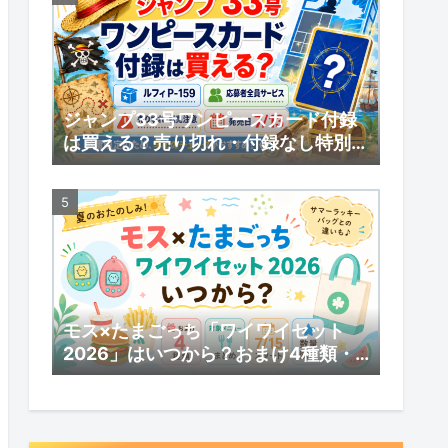
ジャンプ33号ワンピースカード付録
は買える？売り切れ・付録なし特別版
の受注販売・応募者全員サービスまと
め
モス×たまごっち「ワイワイセット
2026」はいつから？おまけ4種類・
対象メニューまとめ