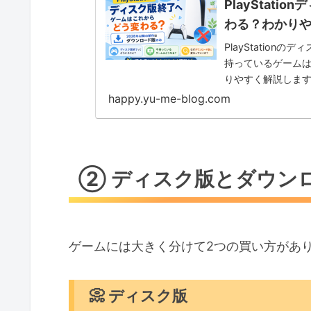
PlayStat
わる？わかり
PlayStatio
持っているゲーム
りやすく解説しま
happy.yu-me-blog.com
② ディスク版とダウン
ゲームには大きく分けて2つの買い方があ
📀 ディスク版