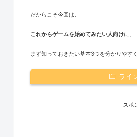
だからこそ今回は、
これからゲームを始めてみたい人向け
に、
まず知っておきたい基本3つを分かりやす
ライ
① PlayStationって何？
スポ
② ディスク版とダウンロード版っ
📀 ディスク版
📥 ダウンロード版