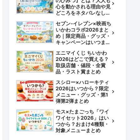
のひみつ』とは？大人も
心を動かされる理由や見
どころをネタバレなしで
紹介
セブン‐イレブン×映画ち
いかわコラボ2026まと
め｜限定商品・グッズ・
キャンペーンはいつま
で？
エニマイくじ ちいかわ
2026はどこで買える？
取扱店舗・値段・全賞
品・ラスト賞まとめ
スシロー×ハローキティ
2026はいつから？限定
メニュー・グッズ・第1
弾第2弾まとめ
モス×たまごっち「ワイ
ワイセット2026」はい
つから？おまけ4種類・
対象メニューまとめ