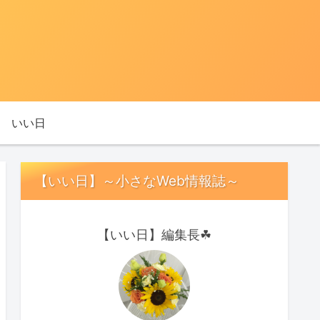
いい日
【いい日】～小さなWeb情報誌～
【いい日】編集長☘