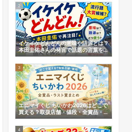
予約情報
イケイケどんどんの意味や語源とは？
本田圭佑さんの発言で話題の言葉を調
べてみた｜【いい日】増刊号
エニマイくじ ちいかわ2026はどこで
買える？取扱店舗・値段・全賞品・ラ
スト賞まとめ