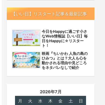
【いい日】リスタート記事＆最新記事
今日をHappyに過ごす小さ
なWeb情報誌【いい日】毎
日をHappyに☆リスター
ト！
映画『ちいかわ 人魚の島の
ひみつ』とは？大人も心を
動かされる理由や見どころ
をネタバレなしで紹介
2026年7月
月
火
水
木
金
土
日