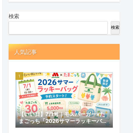
検索
検索
人気記事
【いい日】7/1号｜モスバーガー×た
まごっち「2026サマーラッキーバッ
グ」予約スタート！数量限定の内容と