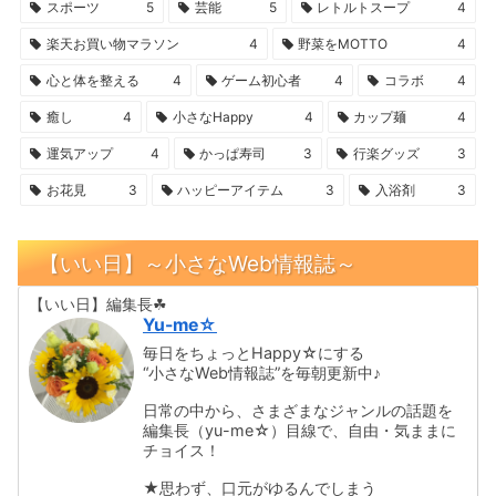
スポーツ
5
芸能
5
レトルトスープ
4
楽天お買い物マラソン
4
野菜をMOTTO
4
心と体を整える
4
ゲーム初心者
4
コラボ
4
癒し
4
小さなHappy
4
カップ麺
4
運気アップ
4
かっぱ寿司
3
行楽グッズ
3
お花見
3
ハッピーアイテム
3
入浴剤
3
【いい日】～小さなWeb情報誌～
【いい日】編集長☘
Yu-me☆
毎日をちょっとHappy☆にする
“小さなWeb情報誌”を毎朝更新中♪
日常の中から、さまざまなジャンルの話題を
編集長（yu-me☆）目線で、自由・気ままに
チョイス！
★思わず、口元がゆるんでしまう