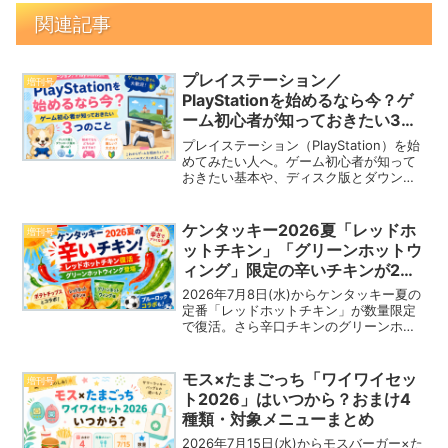
関連記事
プレイステーション／
増刊号
PlayStationを始めるなら今？ゲ
ーム初心者が知っておきたい3つ
のこと
プレイステーション（PlayStation）を始
めてみたい人へ。ゲーム初心者が知って
おきたい基本や、ディスク版とダウンロ
ード版の違い、おすすめの始め方をわか
りやすく紹介します。
ケンタッキー2026夏「レッドホ
増刊号
ットチキン」「グリーンホットウ
ィング」限定の辛いチキンが2種
同時に登場！ブルーロックコラボ
2026年7月8日(水)からケンタッキー夏の
も
定番「レッドホットチキン」が数量限定
で復活。さら辛口チキンのグリーンホッ
トウィングも同時発売。食べ比べしたい
方へおすすめのセットやカルビーコラボ
ポテチ、ブルーロックコラボキャンペー
モス×たまごっち「ワイワイセッ
増刊号
ンもまとめて紹介します。
ト2026」はいつから？おまけ4
種類・対象メニューまとめ
2026年7月15日(水)からモスバーガー×た