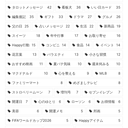
タロットメッセージ
42
看板犬
36
いい日カード
35
編集後記
35
ギフト
33
ドラマ
27
グルメ
26
父の日
25
占いメッセージ
22
生活
22
新商品
19
スイーツ
18
年中行事
17
お取り寄せ
16
Happy行動
15
コンビニ
14
食品
14
イベント
14
花言葉
13
バラエティ
13
小さな習慣
12
おすすめ映画
11
夏バテ気味
10
週末何みる
10
マクドナルド
10
心を整える
9
MLB
8
ファミリーマート
8
めざましテレビ
8
ストロベリームーン
7
増刊号
7
セブンイレブン
7
開運日
7
心のゆとり
6
ローソン
6
お得情報
6
美容
6
開運メモ
5
邦画
5
FIFAワールドカップ2026
5
Happyアイテム
5