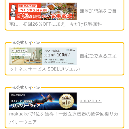
無添加惣菜をご自
宅に。初回26％OFFに加え、今だけ送料無料
≪公式サイト≫
自宅でできるフィ
ットネスサービス SOELU(ソエル)
≪公式サイト≫
amazon・
makuakeで1位を獲得！一般医療機器の疲労回復リカ
バリーウェア