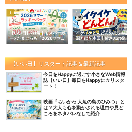
【いい日】7/1号｜モスバーガ
イケイケどんどんの意味や語
ー×たまごっち「2026サマー
源とは？本田圭佑さんの発言
ラッキーバッグ」予約スター
で話題の言葉を調べてみた｜
ト！数量限定の内容と予約情
【いい日】増刊号
報
【いい日】リスタート記事＆最新記事
今日をHappyに過ごす小さなWeb情報
誌【いい日】毎日をHappyに☆リスタ
ート！
映画『ちいかわ 人魚の島のひみつ』と
は？大人も心を動かされる理由や見ど
ころをネタバレなしで紹介