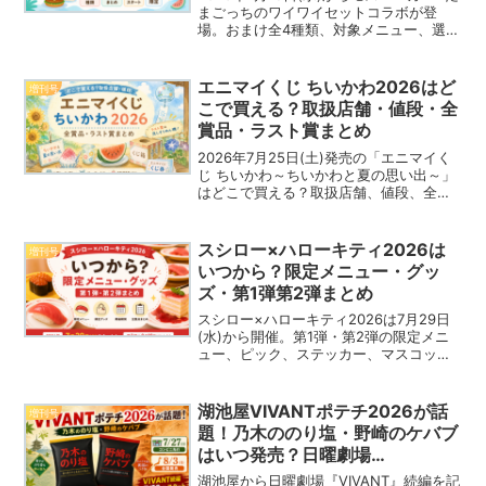
まごっちのワイワイセットコラボが登
場。おまけ全4種類、対象メニュー、選べ
るのか、大人でも注文できるのか、サマ
ーラッキーバッグとの違いまで分かりや
すくまとめます。
エニマイくじ ちいかわ2026はど
増刊号
こで買える？取扱店舗・値段・全
賞品・ラスト賞まとめ
2026年7月25日(土)発売の「エニマイく
じ ちいかわ～ちいかわと夏の思い出～」
はどこで買える？取扱店舗、値段、全賞
品、ラスト賞の流しそうめん機、エニマ
イチャンス賞まで詳しく紹介します。
スシロー×ハローキティ2026は
増刊号
いつから？限定メニュー・グッ
ズ・第1弾第2弾まとめ
スシロー×ハローキティ2026は7月29日
(水)から開催。第1弾・第2弾の限定メニ
ュー、ピック、ステッカー、マスコッ
ト、つくローセット、コラボシート、売
り切れ注意点まで分かりやすくまとめま
す。
湖池屋VIVANTポテチ2026が話
増刊号
題！乃木ののり塩・野崎のケバブ
はいつ発売？日曜劇場
『VIVANT』続編と楽しむコラボ
湖池屋から日曜劇場『VIVANT』続編を記