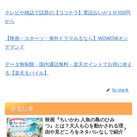
テレビや雑誌で話題の【ココナラ】電話占いが１分100円
から
【映画・スポーツ・海外ドラマみるなら】WOWOWオン
デマンド
データ無制限・国内通話無料・楽天ポイントでお得に使え
る【楽天モバイル】
Yu-me☆
新着記事
映画『ちいかわ 人魚の島のひみ
つ』とは？大人も心を動かされる理
由や見どころをネタバレなしで紹介