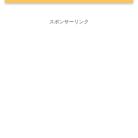
PlayStationで何が発表されたの？
スポンサーリンク
「ディスク版終了」ってどういうこと？
今持っているゲームはどうなるの？
なぜダウンロード版だけになるの？
😊編集長のひとこと
🎮 ゲーム気分♪