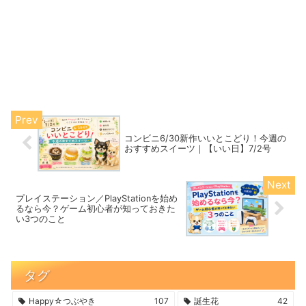
コンビニ6/30新作いいとこどり！今週の
おすすめスイーツ｜【いい日】7/2号
プレイステーション／PlayStationを始め
るなら今？ゲーム初心者が知っておきた
い3つのこと
タグ
Happy☆つぶやき
107
誕生花
42