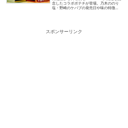
まとめ
念したコラボポテチが登場。乃木ののり
塩・野崎のケバブの発売日や味の特徴、
コンビニ先行発売、ドラマ続編情報、実
食レビュー追記予定まで分かりやすくま
とめています。
スポンサーリンク