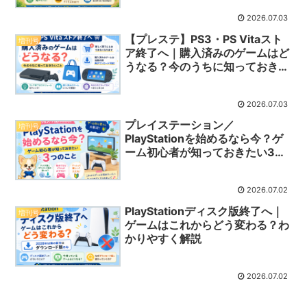
2026.07.03
【プレステ】PS3・PS Vitaスト
増刊号
ア終了へ｜購入済みのゲームはど
うなる？今のうちに知っておきた
いこと
2026.07.03
プレイステーション／
増刊号
PlayStationを始めるなら今？ゲ
ーム初心者が知っておきたい3つ
のこと
2026.07.02
PlayStationディスク版終了へ｜
増刊号
ゲームはこれからどう変わる？わ
かりやすく解説
2026.07.02