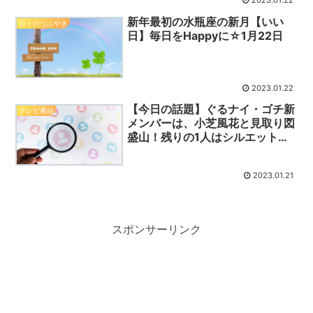
2023.01.22
新年最初の水瓶座の新月【いい
日々のつぶやき
日】毎日をHappyに☆1月22日
2023.01.22
【今日の話題】ぐるナイ・ゴチ新
テレビ番組
メンバーは、小芝風花と見取り図
盛山！残りの1人はシルエットで
確定！？
2023.01.21
スポンサーリンク