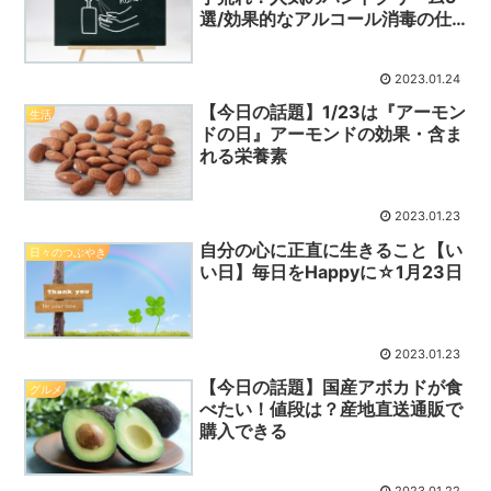
選/効果的なアルコール消毒の仕
方
2023.01.24
【今日の話題】1/23は『アーモン
生活
ドの日』アーモンドの効果・含ま
れる栄養素
2023.01.23
自分の心に正直に生きること【い
日々のつぶやき
い日】毎日をHappyに☆1月23日
2023.01.23
【今日の話題】国産アボカドが食
グルメ
べたい！値段は？産地直送通販で
購入できる