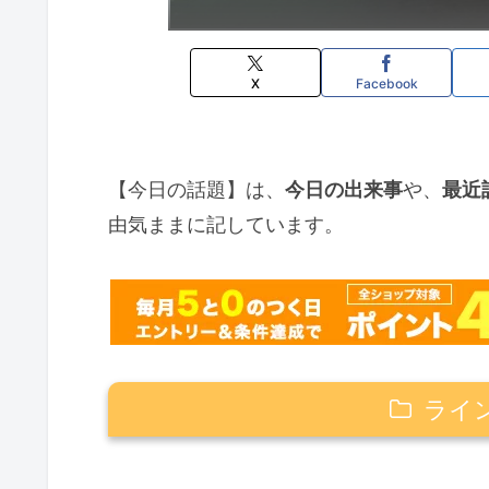
X
Facebook
【今日の話題】は、
今日の出来事
や、
最近
由気ままに記しています。
ライ
1月31日は『晦日正月』