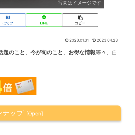
写真はイメージです
はてブ
LINE
コピー
2023.01.31
2023.04.23
話題のこと
、
今が旬のこと
、
お得な情報
等々、自
ンナップ