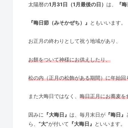
太陽暦の
1月31日（1月最後の日）
は、
『晦
『晦日節（みそかぜち）』
ともいいます。
お正月の終わりとして祝う地域があり、
お餅をついて神様にお供えしたり、
松の内（正月の松飾がある期間）に年始回
また大晦日ではなく、
晦日正月にお蕎麦を
因みに
『大晦日』
は、毎月末日が
『晦日』
ら、
“大”
が付いて
『大晦日』
といいます。