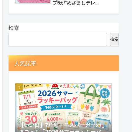
プ5が“めざましテレ
ビ”で紹介されました
検索
検索
人気記事
【いい日】7/1号｜モスバーガー×た
まごっち「2026サマーラッキーバッ