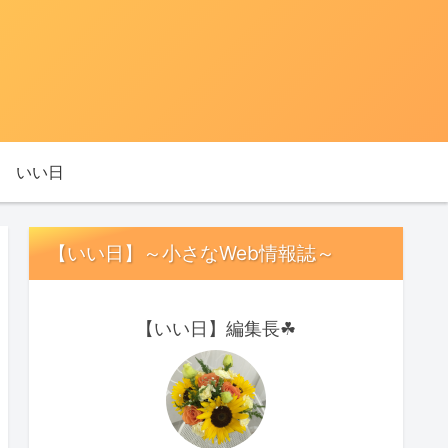
いい日
【いい日】～小さなWeb情報誌～
【いい日】編集長☘