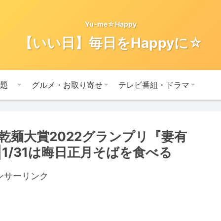
Yu-me☆Happy
【いい日】毎日をHappyに☆
題
グルメ・お取り寄せ
テレビ番組・ドラマ
乾麺大賞2022グランプリ『妻有
1/31は晦日正月そばを食べる
ンサーリンク