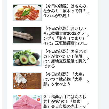
【今日の話題】はもんみ
なかみミニ原木って何？
生ハムが話題！
【今日の話題】おいしい
そば乾麺大賞2022グラ
ンプリ『妻有（つまり）
そば』玉垣製麺所|1/31
は晦日正月そばを食べる
【今日の話題】国産アボ
カドが食べたい！値段
は？産地直送通販で購入
できる
【今日の話題】『大寒』
はいつ？縁起物『大寒
卵』を食べよう
久世福商店【ごはんのお
共】が第1位！『帰歳
暮』楽天市場の売上トッ