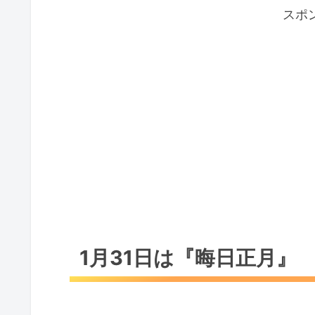
スポ
【おいしい そば乾麺大賞】
『妻有（つまり）そば』玉垣製
日本蕎麦保存会
おわりに
1月31日は『晦日正月』