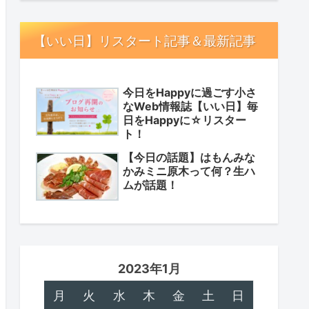
【いい日】リスタート記事＆最新記事
今日をHappyに過ごす小さ
なWeb情報誌【いい日】毎
日をHappyに☆リスター
ト！
【今日の話題】はもんみな
かみミニ原木って何？生ハ
ムが話題！
2023年1月
月
火
水
木
金
土
日