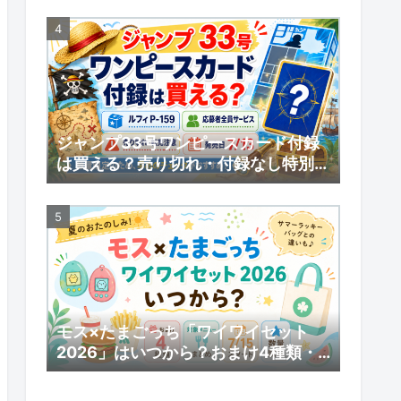
ジャンプ33号ワンピースカード付録
は買える？売り切れ・付録なし特別版
の受注販売・応募者全員サービスまと
め
モス×たまごっち「ワイワイセット
2026」はいつから？おまけ4種類・
対象メニューまとめ