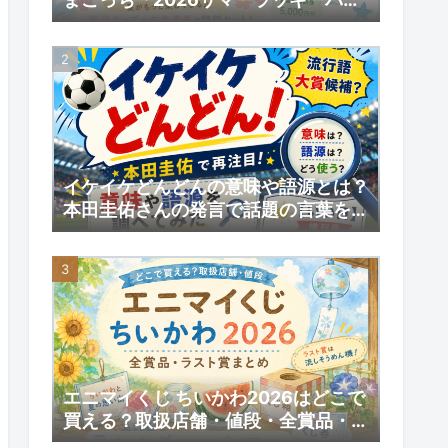
グ」予約スタート！数量限定の内容と
予約情報
イケイケどんどんの意味や語源とは？
本田圭佑さんの発言で話題の言葉を調
べてみた｜【いい日】増刊号
エニマイくじ ちいかわ2026はどこで
買える？取扱店舗・値段・全賞品・ラ
スト賞まとめ