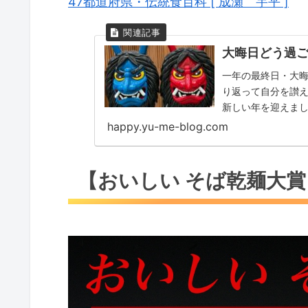
47都道府県・伝統食百科 [ 成瀬 宇平 ]
大晦日どう過
一年の最終日・大
り返って自分を讃
新しい年を迎えま
happy.yu-me-blog.com
【おいしい そば乾麺大賞