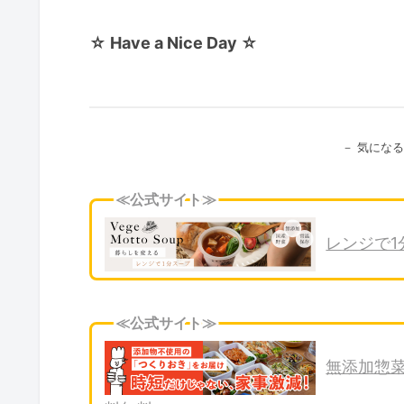
☆ Have a Nice Day ☆
－ 気にな
≪公式サイト≫
レンジで1
≪公式サイト≫
無添加惣菜