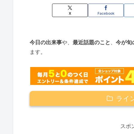
X
Facebook
今日の出来事
や、
最近話題のこと
、
今が旬
ます。
ライ
鏡開きの日はいつ？
スポ
鏡開きとは？