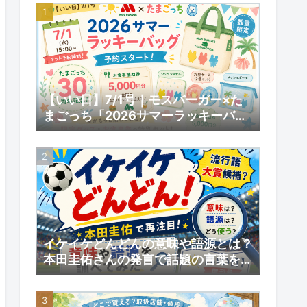
【いい日】7/1号｜モスバーガー×た
まごっち「2026サマーラッキーバッ
グ」予約スタート！数量限定の内容と
予約情報
イケイケどんどんの意味や語源とは？
本田圭佑さんの発言で話題の言葉を調
べてみた｜【いい日】増刊号