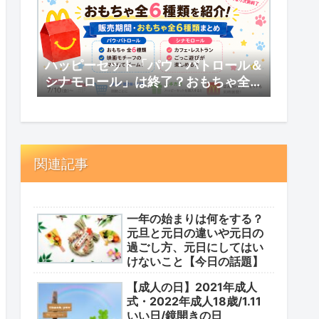
ハッピーセット「パウ・パトロール＆
シナモロール」は終了？おもちゃ全6
種類・販売期間まとめ
関連記事
一年の始まりは何をする？
元旦と元日の違いや元日の
過ごし方、元日にしてはい
けないこと【今日の話題】
【成人の日】2021年成人
式・2022年成人18歳/1.11
いい日/鏡開きの日