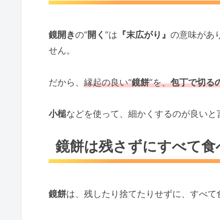
鏡開き
の“
開く
”は
『末広がり』
の意味があ
せん。
だから、
縁起の良い“
鏡餅
”を、
包丁で切る
小槌
などを使って、細かくするのが良いと
鏡餅は残さずにすべて食
鏡餅
は、残したり捨てたりせずに、すべて