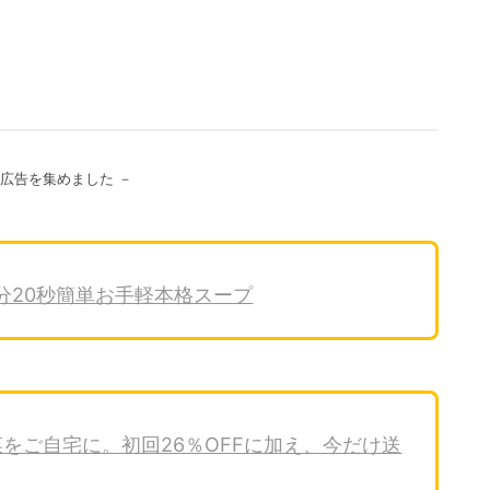
る広告を集めました －
分20秒簡単お手軽本格スープ
をご自宅に。初回26％OFFに加え、今だけ送