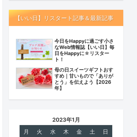
【いい日】リスタート記事＆最新記事
今日をHappyに過ごす小さ
なWeb情報誌【いい日】毎
日をHappyに☆リスター
ト！
母の日スイーツギフトおす
すめ｜甘いもので「ありが
とう」を伝えよう【2026
年】
2023年1月
月
火
水
木
金
土
日