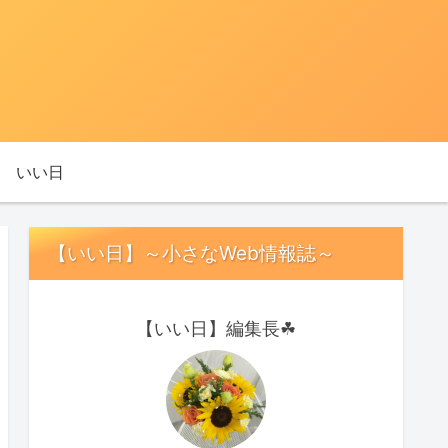
いい日
【いい日】～小さなWeb情報誌～
【いい日】編集長☘