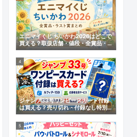
エニマイくじ ちいかわ2026はどこで
買える？取扱店舗・値段・全賞品・ラ
スト賞まとめ
ジャンプ33号ワンピースカード付録
は買える？売り切れ・付録なし特別版
の受注販売・応募者全員サービスまと
め