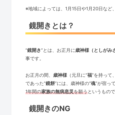
※地域によっては、1月15日や1月20日など
鏡開きとは？
“
鏡開き
”とは、お正月に
歳神様（としがみ
事です。
お正月の間、
歳神様
（元旦に“
福
”を持って
であった“
鏡餅
”には、歳神様の“
魂
”が宿っ
1年間の
家族の無病息災
を願う
というもの
鏡開きのNG