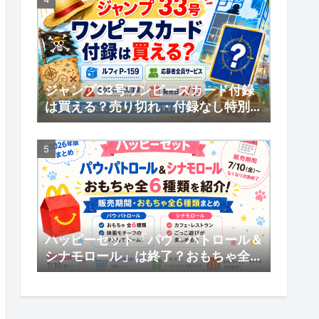
ジャンプ33号ワンピースカード付録
は買える？売り切れ・付録なし特別版
の受注販売・応募者全員サービスまと
め
ハッピーセット「パウ・パトロール＆
シナモロール」は終了？おもちゃ全6
種類・販売期間まとめ