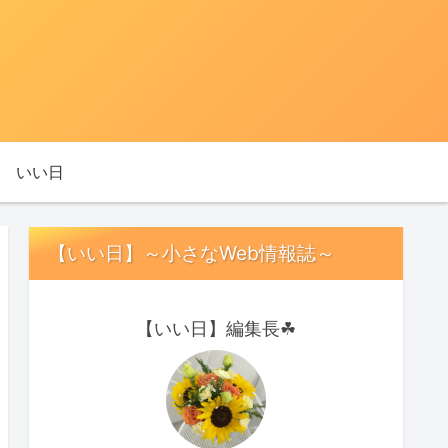
いい日
【いい日】～小さなWeb情報誌～
【いい日】編集長☘