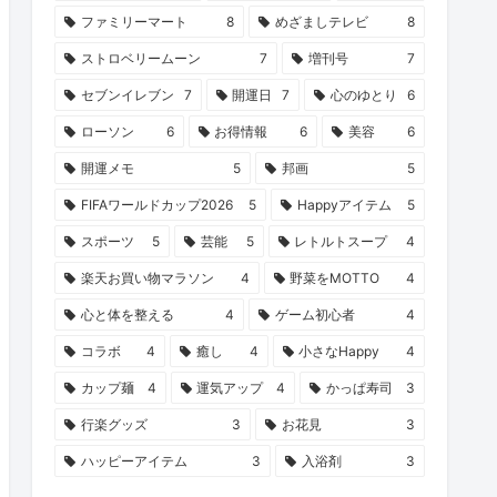
ファミリーマート
8
めざましテレビ
8
ストロベリームーン
7
増刊号
7
セブンイレブン
7
開運日
7
心のゆとり
6
ローソン
6
お得情報
6
美容
6
開運メモ
5
邦画
5
FIFAワールドカップ2026
5
Happyアイテム
5
スポーツ
5
芸能
5
レトルトスープ
4
楽天お買い物マラソン
4
野菜をMOTTO
4
心と体を整える
4
ゲーム初心者
4
コラボ
4
癒し
4
小さなHappy
4
カップ麺
4
運気アップ
4
かっぱ寿司
3
行楽グッズ
3
お花見
3
ハッピーアイテム
3
入浴剤
3