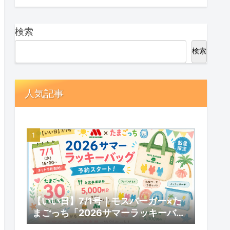
検索
検索
人気記事
【いい日】7/1号｜モスバーガー×た
まごっち「2026サマーラッキーバッ
グ」予約スタート！数量限定の内容と