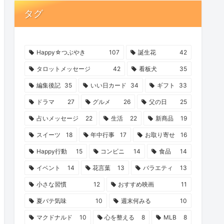
タグ
Happy☆つぶやき
107
誕生花
42
タロットメッセージ
42
看板犬
35
編集後記
35
いい日カード
34
ギフト
33
ドラマ
27
グルメ
26
父の日
25
占いメッセージ
22
生活
22
新商品
19
スイーツ
18
年中行事
17
お取り寄せ
16
Happy行動
15
コンビニ
14
食品
14
イベント
14
花言葉
13
バラエティ
13
小さな習慣
12
おすすめ映画
11
夏バテ気味
10
週末何みる
10
マクドナルド
10
心を整える
8
MLB
8