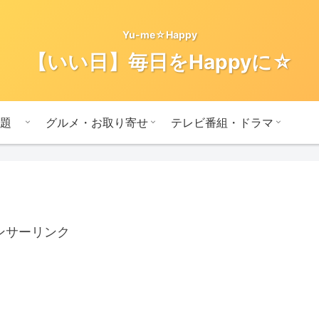
Yu-me☆Happy
【いい日】毎日をHappyに☆
題
グルメ・お取り寄せ
テレビ番組・ドラマ
ンサーリンク