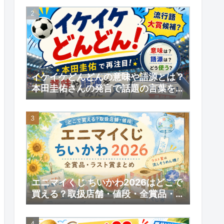
予約情報
イケイケどんどんの意味や語源とは？
本田圭佑さんの発言で話題の言葉を調
べてみた｜【いい日】増刊号
エニマイくじ ちいかわ2026はどこで
買える？取扱店舗・値段・全賞品・ラ
スト賞まとめ