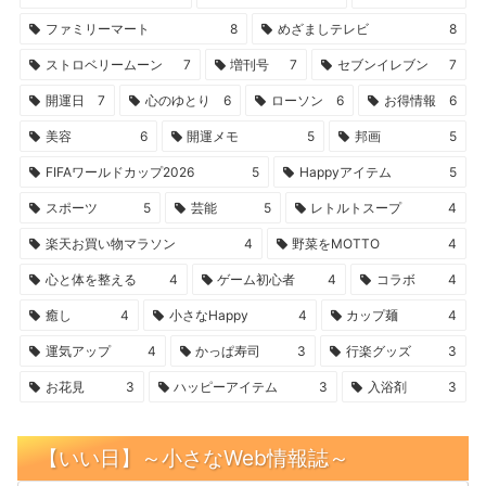
ファミリーマート
8
めざましテレビ
8
ストロベリームーン
7
増刊号
7
セブンイレブン
7
開運日
7
心のゆとり
6
ローソン
6
お得情報
6
美容
6
開運メモ
5
邦画
5
FIFAワールドカップ2026
5
Happyアイテム
5
スポーツ
5
芸能
5
レトルトスープ
4
楽天お買い物マラソン
4
野菜をMOTTO
4
心と体を整える
4
ゲーム初心者
4
コラボ
4
癒し
4
小さなHappy
4
カップ麺
4
運気アップ
4
かっぱ寿司
3
行楽グッズ
3
お花見
3
ハッピーアイテム
3
入浴剤
3
【いい日】～小さなWeb情報誌～