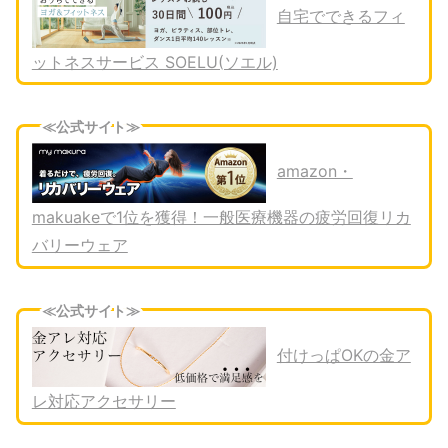
自宅でできるフィ
ットネスサービス SOELU(ソエル)
≪公式サイト≫
amazon・
makuakeで1位を獲得！一般医療機器の疲労回復リカ
バリーウェア
≪公式サイト≫
付けっぱOKの金ア
レ対応アクセサリー