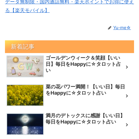
データ無制限・国内通話無料・楽天ポイントでお得に使え
る【楽天モバイル】
Yu-me☆
新着記事
ゴールデンウィーク＆笑顔【いい
日】毎日をHappyに☆タロット占
い
菜の花パワー満開！【いい日】毎日
をHappyに☆タロット占い
満月のデトックスに感謝【いい日】
毎日をHappyに☆タロット占い