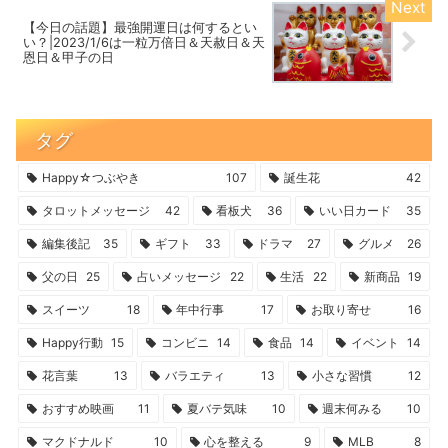
【今日の話題】最強開運日は何するとい
い？|2023/1/6は一粒万倍日＆天赦日＆天
恩日＆甲子の日
タグ
Happy☆つぶやき
107
誕生花
42
タロットメッセージ
42
看板犬
36
いい日カード
35
編集後記
35
ギフト
33
ドラマ
27
グルメ
26
父の日
25
占いメッセージ
22
生活
22
新商品
19
スイーツ
18
年中行事
17
お取り寄せ
16
Happy行動
15
コンビニ
14
食品
14
イベント
14
花言葉
13
バラエティ
13
小さな習慣
12
おすすめ映画
11
夏バテ気味
10
週末何みる
10
マクドナルド
10
心を整える
9
MLB
8