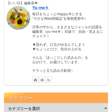
【いい日】編集長☘
Yu-me☆
毎日をちょっとHappy☆にする
“小さなWeb情報誌”を毎朝更新中♪
日常の中から、さまざまなジャンルの話題を
編集長（yu-me☆）目線で、自由・気ままに
チョイス！
★思わず、口元がゆるんでしまう
★ちょっとだけ、気分が上がる
そんな「ほっこりした読みもの」を
心がけて、お届けしています。
チラッと立ち読み大歓迎✨️
カテゴリー