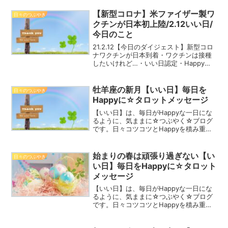
しょう！4月15日誕生花/ゴデチア花言
葉：変わらぬ愛Happy☆つぶやきお笑い
【新型コロナ】米ファイザー製ワ
日々のつぶやき
界...
クチンが日本初上陸/2.12いい日/
今日のこと
21.2.12【今日のダイジェスト】新型コロ
ナワクチンが日本到着・ワクチンは接種
したいけれど…・いい日認定・Happyの
心得など
牡羊座の新月【いい日】毎日を
日々のつぶやき
Happyに☆タロットメッセージ
【いい日】は、毎日がHappyな一日にな
るように、気ままに☆つぶやく☆ブログ
です。日々コツコツとHappyを積み重ね
て、2024年を一緒にHappyな一年にしま
しょう！4月9日誕生花/サクラ花言葉：純
潔・精神の美・優美な女性Happy☆つ
始まりの春は頑張り過ぎない【い
日々のつぶやき
ぶ...
い日】毎日をHappyに☆タロット
メッセージ
【いい日】は、毎日がHappyな一日にな
るように、気ままに☆つぶやく☆ブログ
です。日々コツコツとHappyを積み重ね
て、2024年を一緒にHappyな一年にしま
しょう！4月11日誕生花/レンギョウ花言