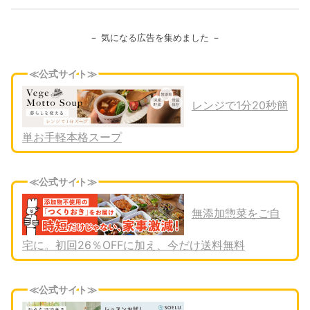
－ 気になる広告を集めました －
≪公式サイト≫
レンジで1分20秒簡
単お手軽本格スープ
≪公式サイト≫
無添加惣菜をご自
宅に。初回26％OFFに加え、今だけ送料無料
≪公式サイト≫