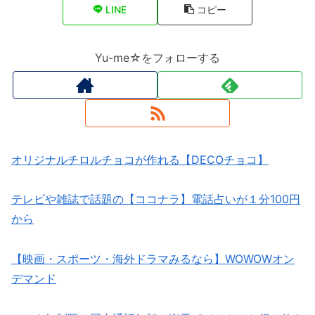
LINE
コピー
Yu-me☆をフォローする
オリジナルチロルチョコが作れる【DECOチョコ】
テレビや雑誌で話題の【ココナラ】電話占いが１分100円
から
【映画・スポーツ・海外ドラマみるなら】WOWOWオン
デマンド