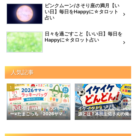
ピンクムーン/さそり座の満月【い
い日】毎日をHappyに☆タロット
占い
日々を過ごすこと【いい日】毎日を
Happyに☆タロット占い
人気記事
【いい日】7/1号｜モスバーガ
イケイケどんどんの意味や語
ー×たまごっち「2026サマー
源とは？本田圭佑さんの発言
ラッキーバッグ」予約スター
で話題の言葉を調べてみた｜
ト！数量限定の内容と予約情
【いい日】増刊号
報