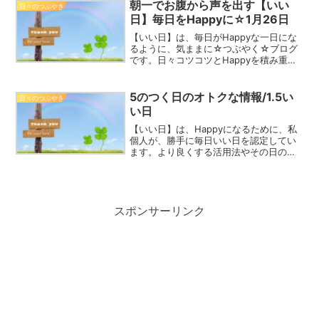
葉：希望・期待Happy☆つぶやき春に
朝一でお腹から声を出す【いい
日々のつぶやき
は...
日】毎日をHappyに☆1月26日
【いい日】は、毎日がHappyな一日にな
るように、気ままに☆つぶやく☆ブログ
です。日々コツコツとHappyを積み重ね
て、2023年を一緒にHappyな一年にしま
しょう！アマリリス 1月26日誕生花花言
葉：誇り・内気Happy☆つぶやき寒波
5のつく日のオトクな情報/1.5い
日々のつぶやき
は...
い日
【いい日】は、Happyになるために、私
個人が、勝手に毎日いい日を認定してい
ます。より良くする活用法やその日の情
報、最近話題のこと、思ったこと、
Happyの心得などを記しています。2021
年の1年間を、一緒にHappyに過ごしまし
ょう！ミス...
スポンサーリンク