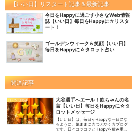
【いい日】リスタート記事＆最新記事
今日をHappyに過ごす小さなWeb情報
誌【いい日】毎日をHappyに☆リスタ
ート！
ゴールデンウィーク＆笑顔【いい日】
毎日をHappyに☆タロット占い
関連記事
大谷選手へエール！欽ちゃんの名
日々のつぶやき
言【いい日】毎日をHappyに☆タ
ロットメッセージ
【いい日】は、毎日がHappyな一日にな
るように、気ままに☆つぶやく☆ブログ
です。日々コツコツとHappyを積み重ね
て、2024年を一緒にHappyな一年にしま