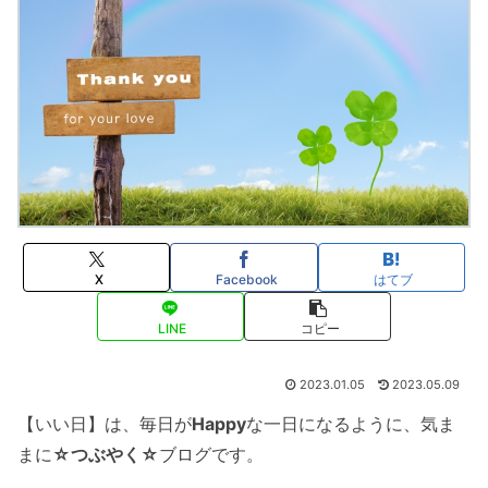
X
Facebook
はてブ
LINE
コピー
2023.01.05
2023.05.09
【いい日】は、毎日が
Happy
な一日になるように、気ま
まに
☆つぶやく☆
ブログです。