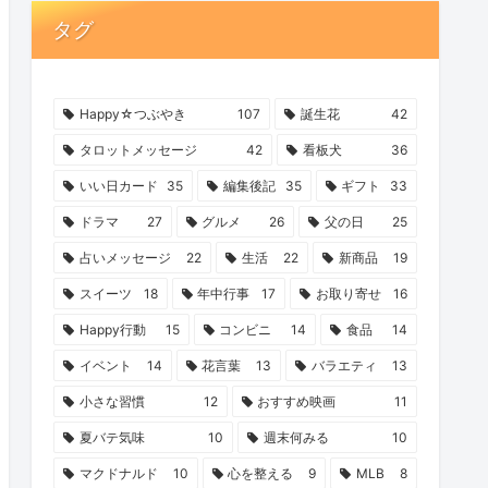
タグ
Happy☆つぶやき
107
誕生花
42
タロットメッセージ
42
看板犬
36
いい日カード
35
編集後記
35
ギフト
33
ドラマ
27
グルメ
26
父の日
25
占いメッセージ
22
生活
22
新商品
19
スイーツ
18
年中行事
17
お取り寄せ
16
Happy行動
15
コンビニ
14
食品
14
イベント
14
花言葉
13
バラエティ
13
小さな習慣
12
おすすめ映画
11
夏バテ気味
10
週末何みる
10
マクドナルド
10
心を整える
9
MLB
8