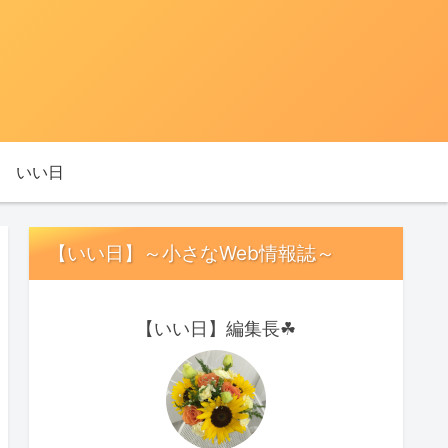
いい日
【いい日】～小さなWeb情報誌～
【いい日】編集長☘