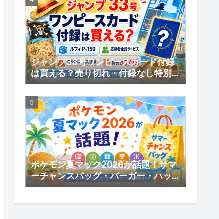
ジャンプ33号ワンピースカード付録
は買える？売り切れ・付録なし特別版
の受注販売・応募者全員サービスまと
め
ポケモン夏マック2026が話題！サマ
ーチャンスバッグ・バーガー・ハッピ
ーセット情報まとめ