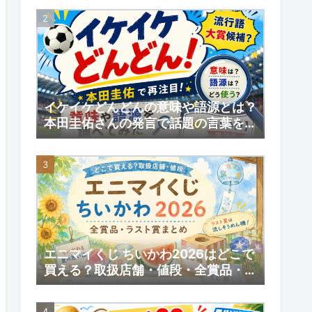
予約情報
イケイケどんどんの意味や語源とは？
本田圭佑さんの発言で話題の言葉を調
べてみた｜【いい日】増刊号
エニマイくじ ちいかわ2026はどこで
買える？取扱店舗・値段・全賞品・ラ
スト賞まとめ