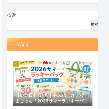
検索
検索
人気記事
【いい日】7/1号｜モスバーガー×た
まごっち「2026サマーラッキーバッ
グ」予約スタート！数量限定の内容と