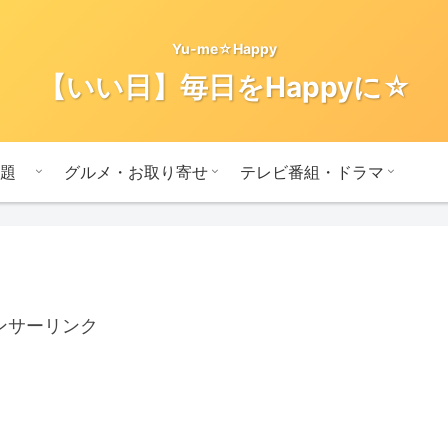
Yu-me☆Happy
【いい日】毎日をHappyに☆
題
グルメ・お取り寄せ
テレビ番組・ドラマ
ンサーリンク