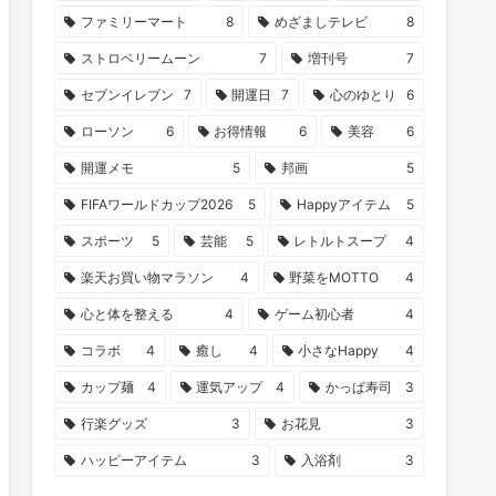
ファミリーマート
8
めざましテレビ
8
ストロベリームーン
7
増刊号
7
セブンイレブン
7
開運日
7
心のゆとり
6
ローソン
6
お得情報
6
美容
6
開運メモ
5
邦画
5
FIFAワールドカップ2026
5
Happyアイテム
5
スポーツ
5
芸能
5
レトルトスープ
4
楽天お買い物マラソン
4
野菜をMOTTO
4
心と体を整える
4
ゲーム初心者
4
コラボ
4
癒し
4
小さなHappy
4
カップ麺
4
運気アップ
4
かっぱ寿司
3
行楽グッズ
3
お花見
3
ハッピーアイテム
3
入浴剤
3