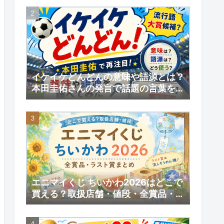
予約情報
イケイケどんどんの意味や語源とは？
本田圭佑さんの発言で話題の言葉を調
べてみた｜【いい日】増刊号
エニマイくじ ちいかわ2026はどこで
買える？取扱店舗・値段・全賞品・ラ
スト賞まとめ