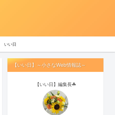
いい日
【いい日】～小さなWeb情報誌～
【いい日】編集長☘