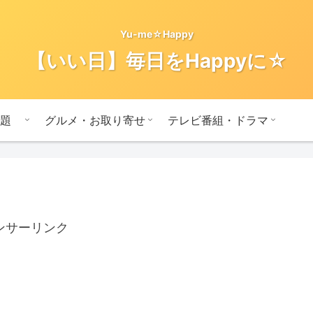
Yu-me☆Happy
【いい日】毎日をHappyに☆
題
グルメ・お取り寄せ
テレビ番組・ドラマ
ンサーリンク