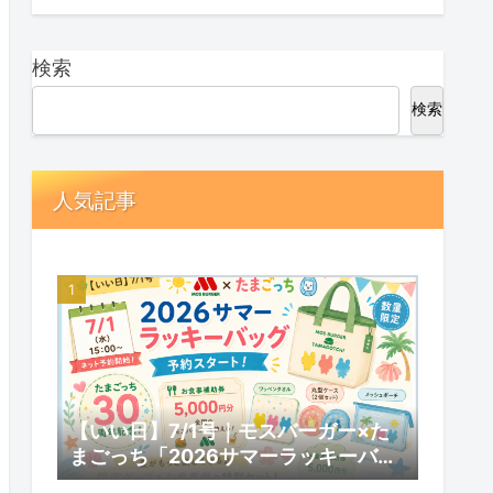
検索
検索
人気記事
【いい日】7/1号｜モスバーガー×た
まごっち「2026サマーラッキーバッ
グ」予約スタート！数量限定の内容と