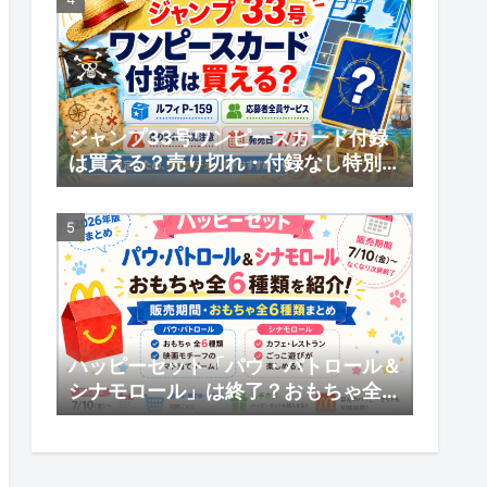
ジャンプ33号ワンピースカード付録
は買える？売り切れ・付録なし特別版
の受注販売・応募者全員サービスまと
め
ハッピーセット「パウ・パトロール＆
シナモロール」は終了？おもちゃ全6
種類・販売期間まとめ