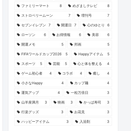
ファミリーマート
8
めざましテレビ
8
ストロベリームーン
7
増刊号
7
セブンイレブン
7
開運日
7
心のゆとり
6
ローソン
6
お得情報
6
美容
6
開運メモ
5
邦画
5
FIFAワールドカップ2026
5
Happyアイテム
5
スポーツ
5
芸能
5
心と体を整える
4
ゲーム初心者
4
コラボ
4
癒し
4
小さなHappy
4
カップ麺
4
運気アップ
4
一粒万倍日
3
山羊座満月
3
映画
3
かっぱ寿司
3
行楽グッズ
3
お花見
3
ハッピーアイテム
3
入浴剤
3