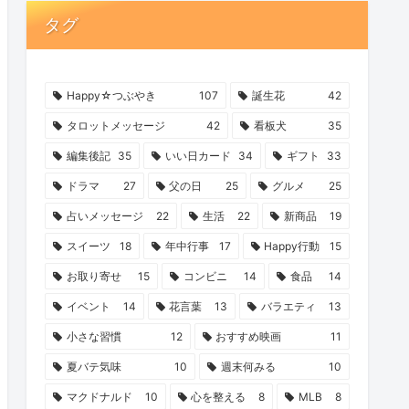
タグ
Happy☆つぶやき
107
誕生花
42
タロットメッセージ
42
看板犬
35
編集後記
35
いい日カード
34
ギフト
33
ドラマ
27
父の日
25
グルメ
25
占いメッセージ
22
生活
22
新商品
19
スイーツ
18
年中行事
17
Happy行動
15
お取り寄せ
15
コンビニ
14
食品
14
イベント
14
花言葉
13
バラエティ
13
小さな習慣
12
おすすめ映画
11
夏バテ気味
10
週末何みる
10
マクドナルド
10
心を整える
8
MLB
8