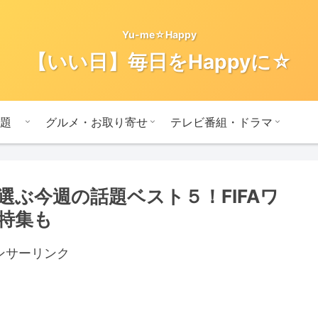
Yu-me☆Happy
【いい日】毎日をHappyに☆
題
グルメ・お取り寄せ
テレビ番組・ドラマ
選ぶ今週の話題ベスト５！FIFAワ
特集も
ンサーリンク