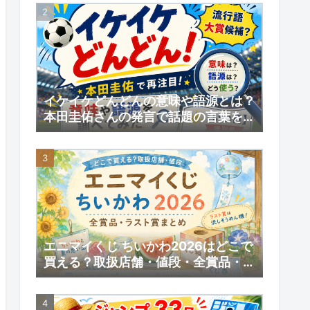
予約情報
イケイケどんどんの意味や語源とは？
本田圭佑さんの発言で話題の言葉を調
べてみた｜【いい日】増刊号
エニマイくじ ちいかわ2026はどこで
買える？取扱店舗・値段・全賞品・ラ
スト賞まとめ