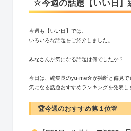
☆今週の話題【いい日】
🏆️第４位
「週末何みる？」最新公開
最大の決め手は…
今週も【いい日】では、
🏆️第５位
いろいろな話題をご紹介しました。
かっぱ寿司食べ放題レビュ
最大の決め手は…
みなさんが気になる話題は何でしたか？
☆6/21の誕生花と花言葉
今日は、編集長のyu-me☆が独断と偏見で
月見草
気になる話題おすすめランキングを発表しま
☆編集後記
編集長（yu-me☆）のひとこと
🏆️今週のおすすめ第１位🎊
☆Happyの心得
感謝＆ありがとう＆笑顔のルー