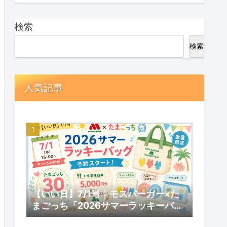
検索
検索
人気記事
【いい日】7/1号｜モスバーガー×た
まごっち「2026サマーラッキーバッ
グ」予約スタート！数量限定の内容と