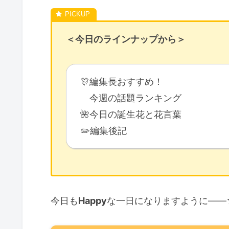
＜今日のラインナップから＞
🎊編集長おすすめ！
今週の話題ランキング
🌺今日の誕生花と花言葉
✏️編集後記
今日も
Happy
な一日になりますように――