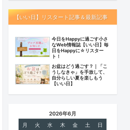
【いい日】リスタート記事＆最新記事
今日をHappyに過ごす小さ
なWeb情報誌【いい日】毎
日をHappyに☆リスター
ト！
お盆はどう過ごす？｜「こ
うしなきゃ」を手放して、
自分らしい夏を楽しもう
【いい日】
2026年6月
月
火
水
木
金
土
日