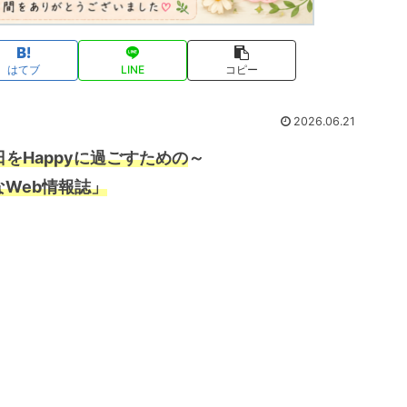
はてブ
LINE
コピー
2026.06.21
をHappyに過ごすための
～
なWeb情報誌」