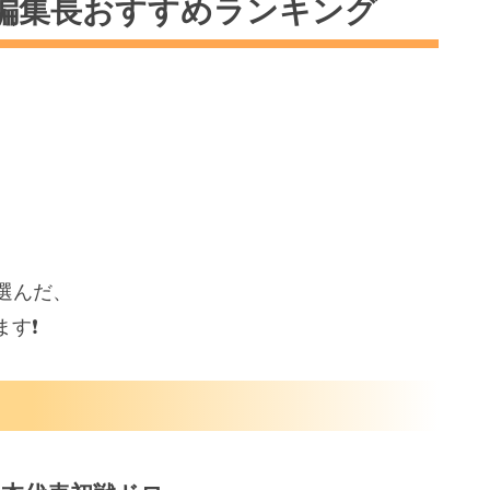
編集長おすすめランキング
映画情報
ー
選んだ、
す❗️
プ