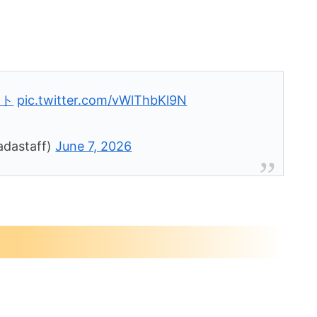
フト
pic.twitter.com/vWlThbKl9N
astaff)
June 7, 2026