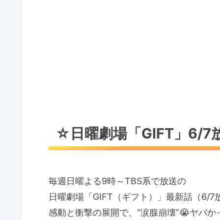
次回(6/14)いよいよ最終回
☆「笑点」がギネス世界記録認定！
☆父の日ギフト
楽天スーパーSALEで父の日プ
父の日に空調服を贈ろう
楽天市場でお父さんにぴったり
☆日曜劇場「GIFT」6/
☆6/8の誕生花と花言葉
泰山木（タイサンボク）
☆Happy占い
毎週日曜よる9時～TBS系で放送の
タロットカードからのメッセー
日曜劇場「GIFT（ギフト）」最新話（6/7
感動と衝撃の展開で、“涙腺崩壊”😭ヤバか
☆編集後記