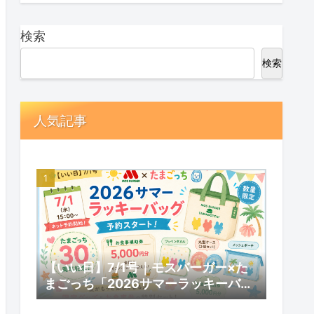
検索
検索
人気記事
【いい日】7/1号｜モスバーガー×た
まごっち「2026サマーラッキーバッ
グ」予約スタート！数量限定の内容と