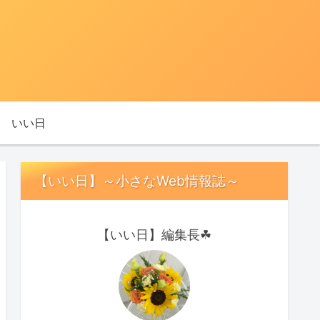
いい日
【いい日】～小さなWeb情報誌～
【いい日】編集長☘