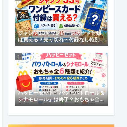
ジャンプ33号ワンピースカード付録
は買える？売り切れ・付録なし特別版
の受注販売・応募者全員サービスまと
め
ハッピーセット「パウ・パトロール＆
シナモロール」は終了？おもちゃ全6
種類・販売期間まとめ