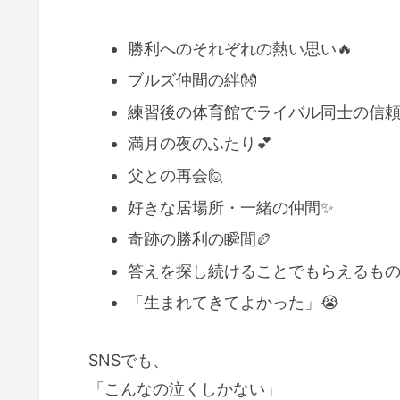
勝利へのそれぞれの熱い思い🔥
ブルズ仲間の絆👐
練習後の体育館でライバル同士の信頼
満月の夜のふたり💕
父との再会🙋
好きな居場所・一緒の仲間✨️
奇跡の勝利の瞬間🏉
答えを探し続けることでもらえるもの
「生まれてきてよかった」😭
SNSでも、
「こんなの泣くしかない」