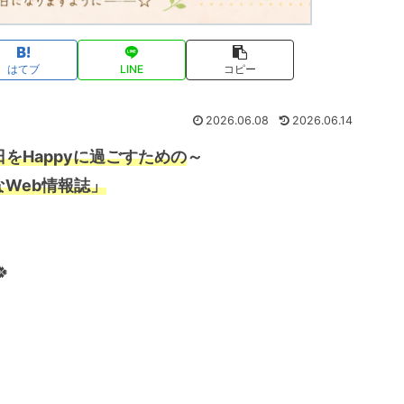
はてブ
LINE
コピー
2026.06.08
2026.06.14
をHappyに過ごすための
～
なWeb情報誌」
