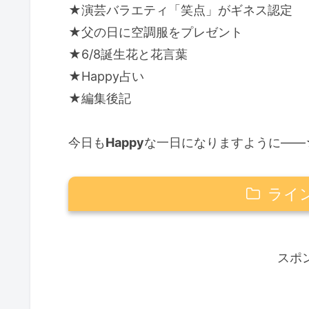
★演芸バラエティ「笑点」がギネス認定
★父の日に空調服をプレゼント
★6/8誕生花と花言葉
★Happy占い
★編集後記
今日も
Happy
な一日になりますように――
ライ
☆日曜劇場「GIFT」6/7放送が感
とても重要な回
スポ
感動＆泣きポイント！
ラストの余韻