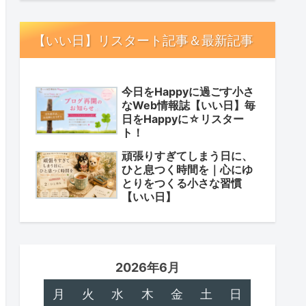
【いい日】リスタート記事＆最新記事
今日をHappyに過ごす小さ
なWeb情報誌【いい日】毎
日をHappyに☆リスター
ト！
頑張りすぎてしまう日に、
ひと息つく時間を｜心にゆ
とりをつくる小さな習慣
【いい日】
2026年6月
月
火
水
木
金
土
日