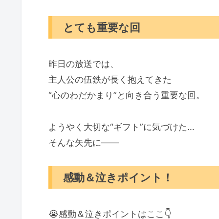
編集長（yu-me☆）のひとこと
とても重要な回
☆Happyの心得
感謝＆ありがとう＆笑顔のルー
昨日の放送では、
主人公の伍鉄が長く抱えてきた
“心のわだかまり”と向き合う重要な回。
ようやく大切な“ギフト”に気づけた…
そんな矢先に――
感動＆泣きポイント！
😭感動＆泣きポイントはここ👇️