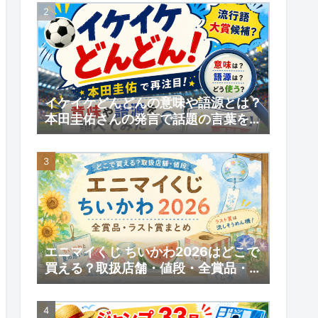
予約情報
イケイケどんどんの意味や語源とは？
本田圭佑さんの発言で話題の言葉を調
べてみた｜【いい日】増刊号
エニマイくじ ちいかわ2026はどこで
買える？取扱店舗・値段・全賞品・ラ
スト賞まとめ