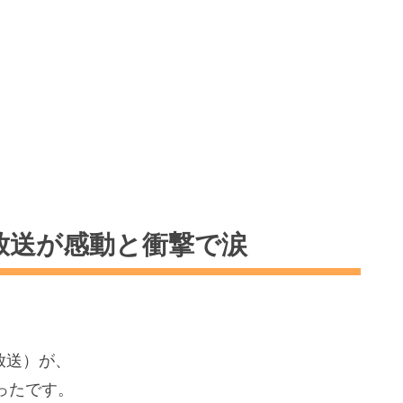
レゼント
のプレゼントを見つけよう！
7放送が感動と衝撃で涙
ジ
放送）が、
ったです。