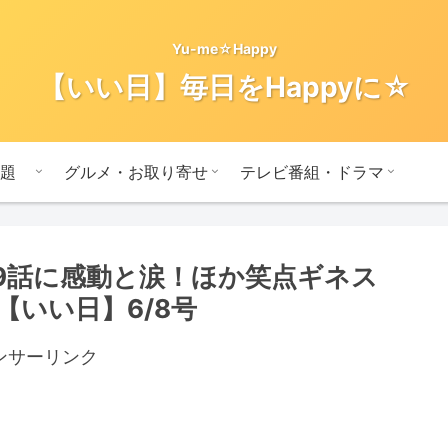
Yu-me☆Happy
【いい日】毎日をHappyに☆
題
グルメ・お取り寄せ
テレビ番組・ドラマ
の第9話に感動と涙！ほか笑点ギネス
いい日】6/8号
ンサーリンク