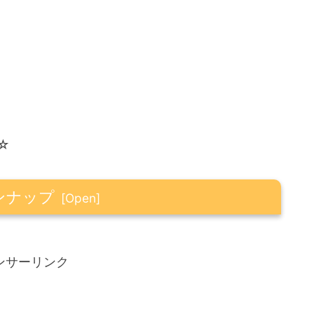
☆
ンナップ
動と衝撃で涙
ンサーリンク