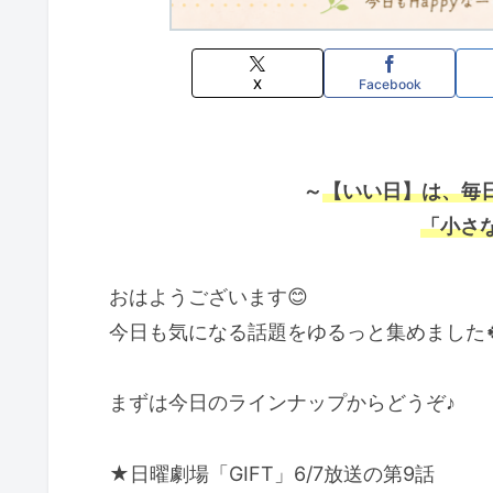
X
Facebook
～
【いい日】は、毎日
「小さ
おはようございます😊
今日も気になる話題をゆるっと集めました
まずは今日のラインナップからどうぞ♪
★日曜劇場「GIFT」6/7放送の第9話