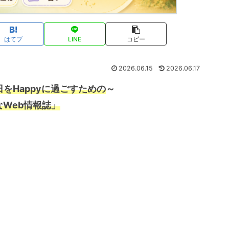
はてブ
LINE
コピー
2026.06.15
2026.06.17
をHappyに過ごすための
～
なWeb情報誌」