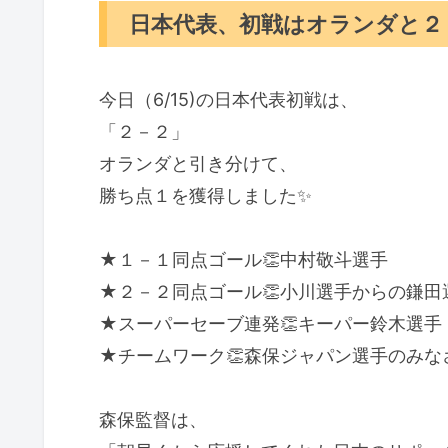
日本代表、初戦はオランダと２
今日（6/15)の日本代表初戦は、
「２－２」
オランダと引き分けて、
勝ち点１を獲得しました✨️
★１－１同点ゴール👏中村敬斗選手
★２－２同点ゴール👏小川選手からの鎌田
★スーパーセーブ連発👏キーパー鈴木選手
★チームワーク👏森保ジャパン選手のみな
森保監督は、