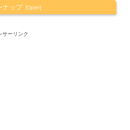
ンナップ
－２の引き分け！
ンサーリンク
見れる？