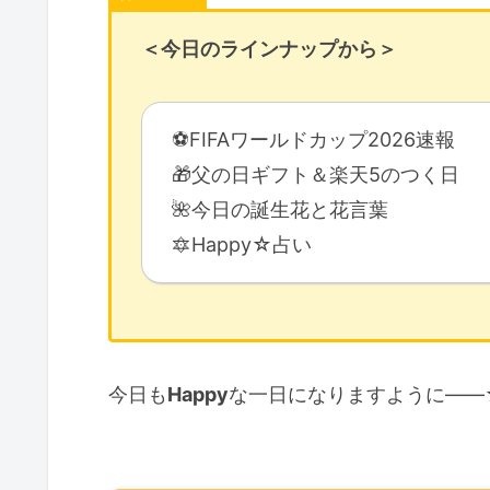
＜今日のラインナップから＞
⚽️FIFAワールドカップ2026速報
🎁父の日ギフト＆楽天5のつく日
🌺今日の誕生花と花言葉
🔯Happy☆占い
今日も
Happy
な一日になりますように――