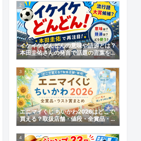
予約情報
イケイケどんどんの意味や語源とは？
本田圭佑さんの発言で話題の言葉を調
べてみた｜【いい日】増刊号
エニマイくじ ちいかわ2026はどこで
買える？取扱店舗・値段・全賞品・ラ
スト賞まとめ