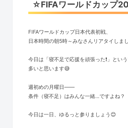
☆FIFAワールドカップ202
☆6/15の誕生花と花言葉
ヤマボウシ
FIFAワールドカップ日本代表初戦、
☆Happy占い
日本時間の朝5時～みなさんリアタイしま
タロットカードからのメッセー
今日は「寝不足で応援を頑張った❗️」とい
☆編集後記
多いと思います😅
編集長（yu-me☆）のひとこと
☆Happyの心得
週初めの月曜日――
感謝＆ありがとう＆笑顔のルー
条件（寝不足）はみんな一緒…ですよね？
今日は一日、ゆるっと参りましょう😊