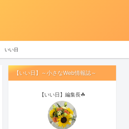
いい日
【いい日】～小さなWeb情報誌～
【いい日】編集長☘