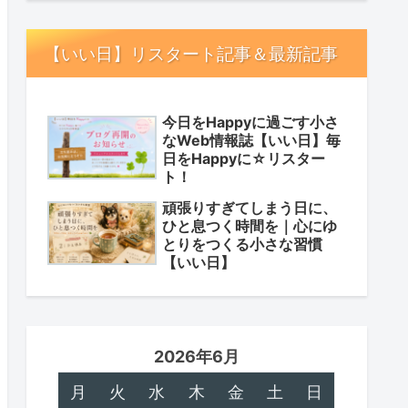
【いい日】リスタート記事＆最新記事
今日をHappyに過ごす小さ
なWeb情報誌【いい日】毎
日をHappyに☆リスター
ト！
頑張りすぎてしまう日に、
ひと息つく時間を｜心にゆ
とりをつくる小さな習慣
【いい日】
2026年6月
月
火
水
木
金
土
日