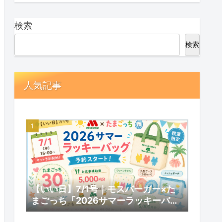
検索
検索
人気記事
【いい日】7/1号｜モスバーガー×た
まごっち「2026サマーラッキーバッ
グ」予約スタート！数量限定の内容と