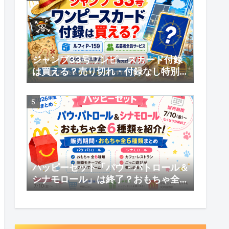
ジャンプ33号ワンピースカード付録
は買える？売り切れ・付録なし特別版
の受注販売・応募者全員サービスまと
め
ハッピーセット「パウ・パトロール＆
シナモロール」は終了？おもちゃ全6
種類・販売期間まとめ