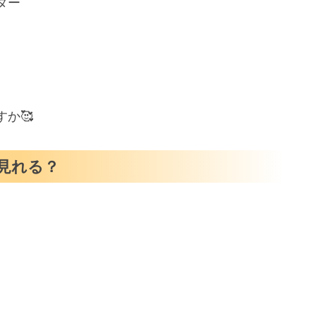
ター
か🥰
見れる？