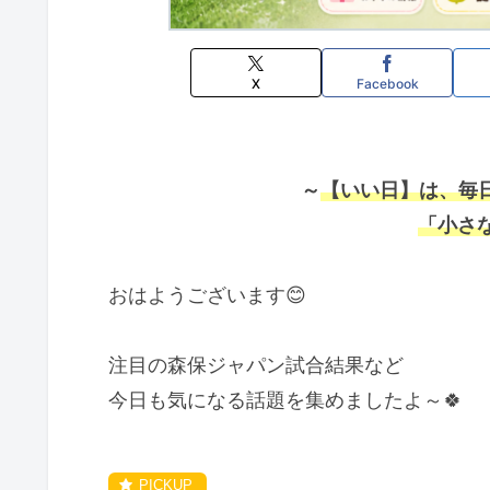
X
Facebook
～
【いい日】は、毎日
「小さ
おはようございます😊
注目の森保ジャパン試合結果など
今日も気になる話題を集めましたよ～🍀