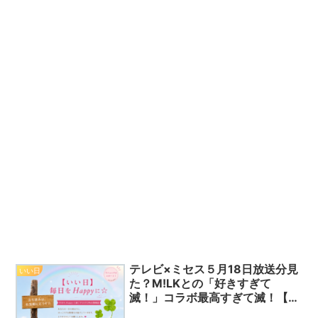
テレビ×ミセス５月18日放送分見
いい日
た？M!LKとの「好きすぎて
滅！」コラボ最高すぎて滅！【い
い日】毎日をHappyに★