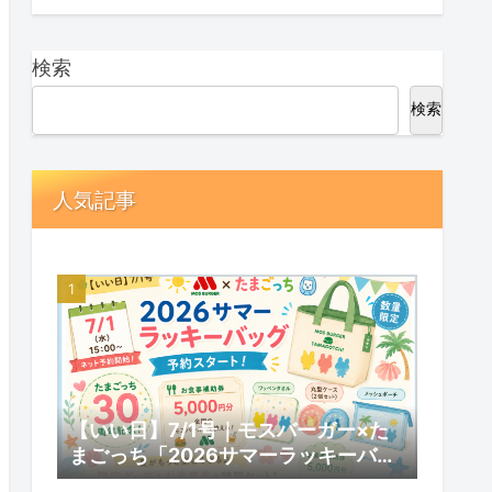
検索
検索
人気記事
【いい日】7/1号｜モスバーガー×た
まごっち「2026サマーラッキーバッ
グ」予約スタート！数量限定の内容と