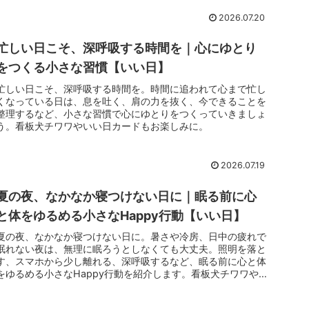
2026.07.20
忙しい日こそ、深呼吸する時間を｜心にゆとり
をつくる小さな習慣【いい日】
忙しい日こそ、深呼吸する時間を。時間に追われて心まで忙し
くなっている日は、息を吐く、肩の力を抜く、今できることを
整理するなど、小さな習慣で心にゆとりをつくっていきましょ
う。看板犬チワワやいい日カードもお楽しみに。
2026.07.19
夏の夜、なかなか寝つけない日に｜眠る前に心
と体をゆるめる小さなHappy行動【いい日】
夏の夜、なかなか寝つけない日に。暑さや冷房、日中の疲れで
眠れない夜は、無理に眠ろうとしなくても大丈夫。照明を落と
す、スマホから少し離れる、深呼吸するなど、眠る前に心と体
をゆるめる小さなHappy行動を紹介します。看板犬チワワやい
い日カードもお楽しみに。