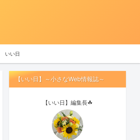
いい日
【いい日】～小さなWeb情報誌～
【いい日】編集長☘