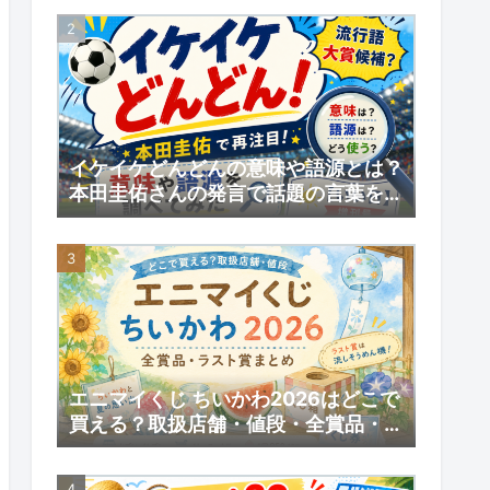
予約情報
イケイケどんどんの意味や語源とは？
本田圭佑さんの発言で話題の言葉を調
べてみた｜【いい日】増刊号
エニマイくじ ちいかわ2026はどこで
買える？取扱店舗・値段・全賞品・ラ
スト賞まとめ