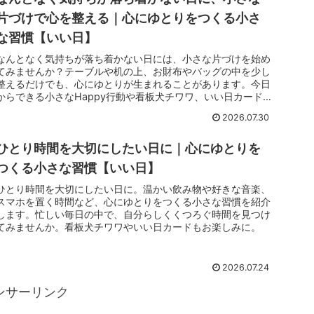
片づけで心を整える｜心にゆとりをつくる小さ
な習慣【いい日】
なんとなく気持ちが落ち着かない日には、小さな片づけを始め
てみませんか？テーブルや机の上、お財布やバッグの中を少し
整えるだけでも、心にゆとりが生まれることがあります。今日
からできる小さなHappy行動や看板犬チワワ、いい日カードな
どをお届けします。
2026.07.30
ひとり時間を大切にしたい日に｜心にゆとりを
つくる小さな習慣【いい日】
ひとり時間を大切にしたい日に。温かい飲み物や好きな音楽、
スマホを置く時間など、心にゆとりをつくる小さな習慣を紹介
します。忙しい毎日の中で、自分らしくくつろぐ時間を見つけ
てみませんか。看板犬チワワやいい日カードもお楽しみに。
2026.07.24
ンサーリンク