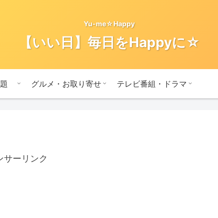
Yu-me☆Happy
【いい日】毎日をHappyに☆
題
グルメ・お取り寄せ
テレビ番組・ドラマ
ンサーリンク