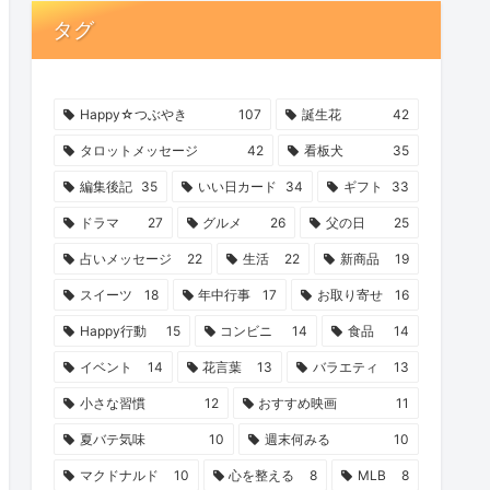
タグ
Happy☆つぶやき
107
誕生花
42
タロットメッセージ
42
看板犬
35
編集後記
35
いい日カード
34
ギフト
33
ドラマ
27
グルメ
26
父の日
25
占いメッセージ
22
生活
22
新商品
19
スイーツ
18
年中行事
17
お取り寄せ
16
Happy行動
15
コンビニ
14
食品
14
イベント
14
花言葉
13
バラエティ
13
小さな習慣
12
おすすめ映画
11
夏バテ気味
10
週末何みる
10
マクドナルド
10
心を整える
8
MLB
8