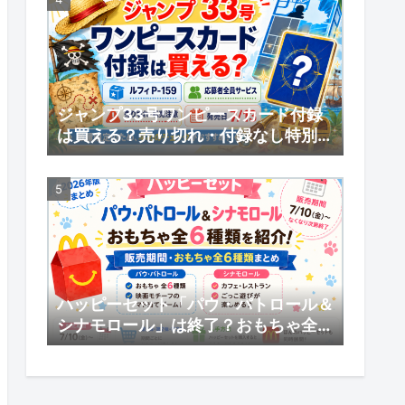
ジャンプ33号ワンピースカード付録
は買える？売り切れ・付録なし特別版
の受注販売・応募者全員サービスまと
め
ハッピーセット「パウ・パトロール＆
シナモロール」は終了？おもちゃ全6
種類・販売期間まとめ