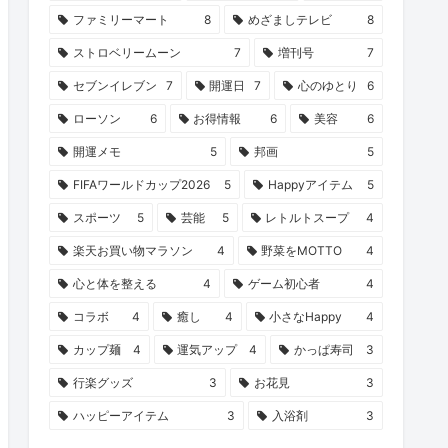
ファミリーマート
8
めざましテレビ
8
ストロベリームーン
7
増刊号
7
セブンイレブン
7
開運日
7
心のゆとり
6
ローソン
6
お得情報
6
美容
6
開運メモ
5
邦画
5
FIFAワールドカップ2026
5
Happyアイテム
5
スポーツ
5
芸能
5
レトルトスープ
4
楽天お買い物マラソン
4
野菜をMOTTO
4
心と体を整える
4
ゲーム初心者
4
コラボ
4
癒し
4
小さなHappy
4
カップ麺
4
運気アップ
4
かっぱ寿司
3
行楽グッズ
3
お花見
3
ハッピーアイテム
3
入浴剤
3