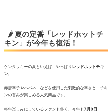
🥔 コンビニではポテトチップスも登場！
🎁 無料チキンが当たるキャンペーンも開催！
⚽ ブルーロックとの大型コラボもスタート！
⚽ RED LOCK 選抜メンバー
🌶️ 夏の定番「レッドホットチ
⚽ GREEN LOCK 選抜メンバー
キン」が今年も復活！
X参加型キャンペーン
😊 編集長のひとこと
ケンタッキーの夏といえば、やっぱり
レッドホットチキ
🥔カルビーの人気ポテトチップス
ン
。
Amazonで人気の12種類詰め合わせセット
楽天で人気の12種類詰め合わせセット
赤唐辛子やハバネロなどを使用した刺激的な辛さと、チキ
【いい日】人気記事のご紹介
ンの旨みが楽しめる人気商品です。
ポケモン夏マック2026が話題！
7/10(金)～ハッピーセットおもちゃまとめ
毎年楽しみにしているファンも多く、今年も
7月8日