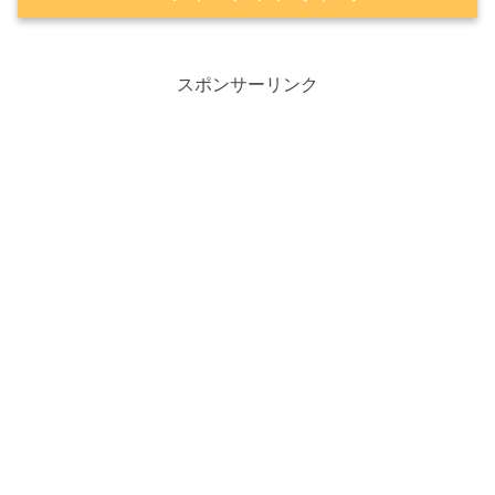
🌶️ 夏の定番「レッドホットチキン」が今年も復
活！
スポンサーリンク
レッドホットチキン：1ピース340円
💚 「グリーンホットウィング」になって4年ぶ
りの復活！
グリーンホットウィング：1ピース280
円
😋食べ比べしたい方におすすめのセット
「2種のホットセット」940円（数量限
定）
「2種のホットパック」1,990円（数量限
定）
🍗ケンタッキーフライドチキン公式サイト