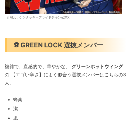
引用元：ケンタッキーフライドチキン公式X
⚽ GREEN LOCK 選抜メンバー
複雑で、直感的で、華やかな、
グリーンホットウィング
の 【エゴい辛さ】によく似合う選抜メンバーはこちらの3
人。
蜂楽
潔
凪