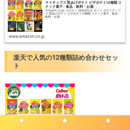
テトチップス 堅あげポテト ピザポテト12種類 ス
ナック菓子 : 食品・飲料・お酒
Amazon.co.jp: カルビー 詰め合わせ セット ポテトチップ
ス 堅あげポテト ピザポテト12種類 スナック菓子 : 食品・
飲料・お酒
www.amazon.co.jp
楽天で人気の12種類詰め合わせセッ
ト
カルビー ポテトチップ
ホーム
プライバシーポリシー
お問い合わせ