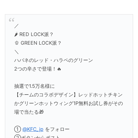
／
🌶️ RED LOCK派？
🫑 GREEN LOCK派？
＼
ハバネのレッド・ハラペのグリーン
2つの辛さで登場！🔥
抽選で1.5万名様に
【チームのコラボデザイン】レッドホットチキン
かグリーンホットウィング1P無料お試し券がその
場で当たる🎁
①
@KFC_jp
をフォロー
②ボタンからポスト