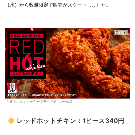
（水）から数量限定
で販売がスタートしました。
モスバーガー×たまごっちコラボ👜予約ス
タート
吉野家×ドラクエウォークコラボが人気！
FIFAワールドカップ⚽本田圭祐の話題の言
葉
引用元：ケンタッキーフライドチキン公式X
レッドホットチキン：1ピース340円