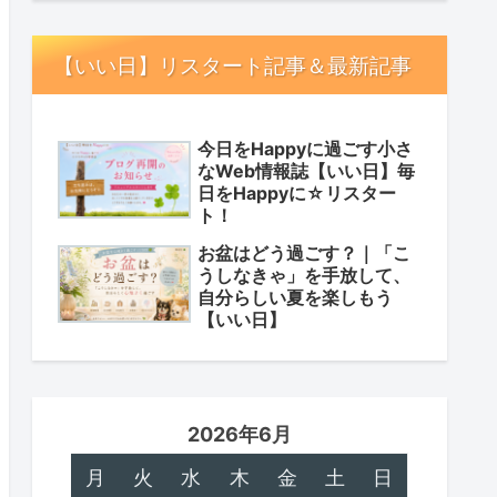
【いい日】リスタート記事＆最新記事
今日をHappyに過ごす小さ
なWeb情報誌【いい日】毎
日をHappyに☆リスター
ト！
お盆はどう過ごす？｜「こ
うしなきゃ」を手放して、
自分らしい夏を楽しもう
【いい日】
2026年6月
月
火
水
木
金
土
日