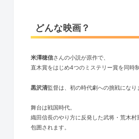
映画情報詳細
原作「黒牢城」米澤穂信
どんな映画？
同日公開のおすすめ映画２選
映画『免許返納!?』
映画『マジカル・シークレット
米澤穂信
さんの小説が原作で、
直木賞をはじめ4つのミステリー賞を同時
話題のおすすめ映画
映画『Michael／マイケル』
黒沢清
監督は、初の時代劇への挑戦になり
舞台は戦国時代。
織田信長のやり方に反発した武将・荒木村
包囲されます。