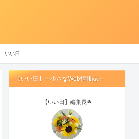
いい日
【いい日】～小さなWeb情報誌～
【いい日】編集長☘