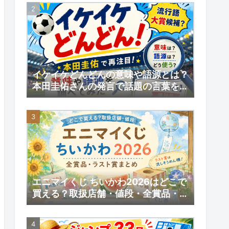
予約情報
イケイケどんどんの意味や語源とは？
本田圭佑さんの発言で話題の言葉を調
べてみた｜【いい日】増刊号
エニマイくじ ちいかわ2026はどこで
買える？取扱店舗・値段・全賞品・ラ
スト賞まとめ