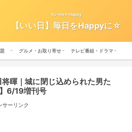
Yu-me☆Happy
【いい日】毎日をHappyに☆
題
グルメ・お取り寄せ
テレビ番組・ドラマ
田将暉｜城に閉じ込められた男た
6/19増刊号
ンサーリンク