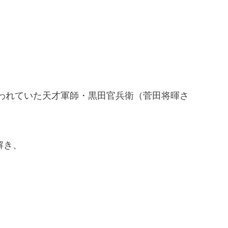
われていた天才軍師・黒田官兵衛（菅田将暉さ
解き、
。