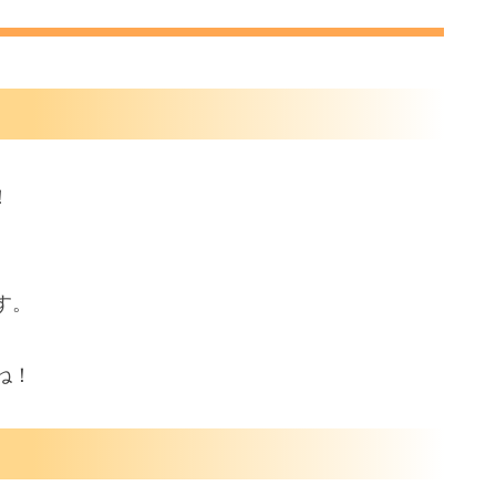
！
す。
ね！