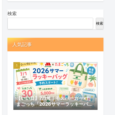
検索
検索
人気記事
【いい日】7/1号｜モスバーガー×た
まごっち「2026サマーラッキーバッ
グ」予約スタート！数量限定の内容と