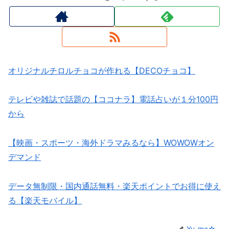
オリジナルチロルチョコが作れる【DECOチョコ】
テレビや雑誌で話題の【ココナラ】電話占いが１分100円
から
【映画・スポーツ・海外ドラマみるなら】WOWOWオン
デマンド
データ無制限・国内通話無料・楽天ポイントでお得に使え
る【楽天モバイル】
Yu-me☆