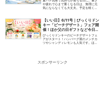
夏バテ気味で気持ちが落ちる日に。暑さ
や疲れで心まで重くなる日は、無理に元
気にならなくても大丈夫。予定を軽くす
る、涼しい場所で休む、好きな香りや音
を選ぶなど、心をやさしく整える小さな
Happy行動を紹介します。癒しの看板犬
【いい日】6/11号｜びっくりドン
いい日
チワワやいい日カードもお楽しみに。
キー「ピーチデザート」フェア開
催！ほか父の日ギフトなど今日の
話題
びっくりドンキーのピーチデザートフェ
アがスタート！ハンバーグ屋のメンチカ
ツやシャンディレモンも人気です。ほか
に父の日ギフト・6/11誕生花「紅花」、
Happy占いなど今日の気になる話題をお
届けします。
スポンサーリンク