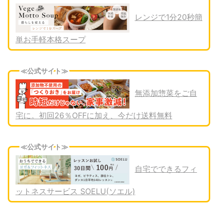
レンジで1分20秒簡
単お手軽本格スープ
≪公式サイト≫
無添加惣菜をご自
宅に。初回26％OFFに加え、今だけ送料無料
≪公式サイト≫
自宅でできるフィ
ットネスサービス SOELU(ソエル)