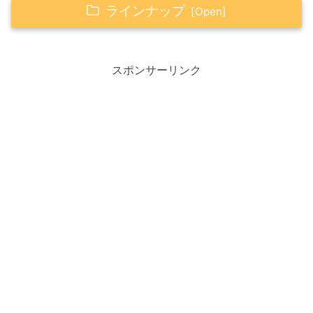
ラインナップ
父の日プレゼント｜Happy☆ギフト
財布屋｜あなたを幸せにする開運の財布
スポンサーリンク
小さな☆Happy
今日のお花｜ローズ
６月２日はローズの日
ローソンのお得情報
超ハッピーすぎ！チャレンジ
Happy☆つぶやき
台風６号が心配です・・・
Happy☆占い
タロットカードからのメッセージ