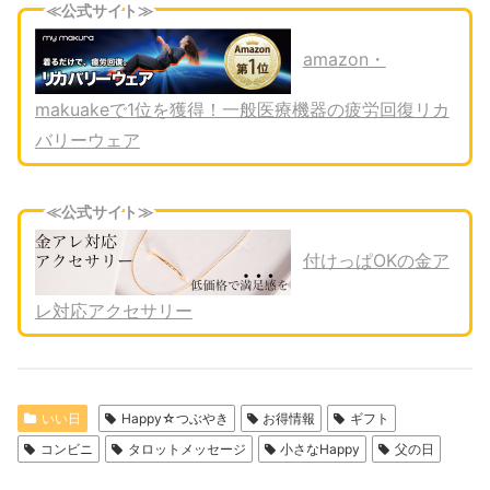
≪公式サイト≫
amazon・
makuakeで1位を獲得！一般医療機器の疲労回復リカ
バリーウェア
≪公式サイト≫
付けっぱOKの金ア
レ対応アクセサリー
いい日
Happy☆つぶやき
お得情報
ギフト
コンビニ
タロットメッセージ
小さなHappy
父の日