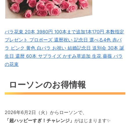
バラ花束 20本 3980円 100本まで追加1本170円 本数指定
プレゼント プロポーズ 還暦祝い 記念日 選べる4色 赤バ
ラ ピンク 黄色 白バラ お祝い 結婚記念日 送別会 30本 誕
生日 還暦 60本 サプライズ かすみ草追加 生花 薔薇 バラ
の花束
ローソンのお得情報
2026年6月2日（火）からローソンで、
「超ハッピーすぎ！チャレンジ」
がはじまります✨️