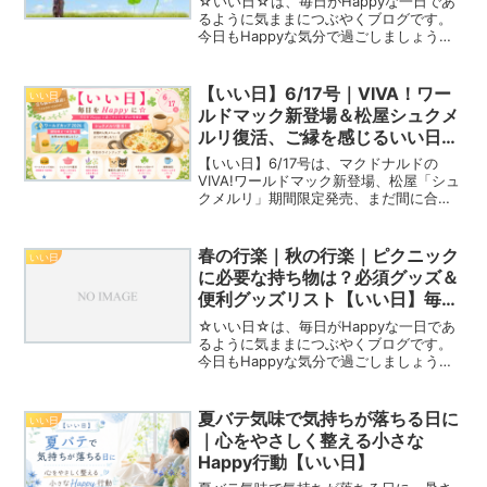
☆いい日☆は、毎日がHappyな一日であ
るように気ままにつぶやくブログです。
今日もHappyな気分で過ごしましょう！3
月13日誕生日の樹木ギンヨウアカシア木
言葉：友情・秘密の恋Happy☆つぶやき
最近身の回りにイエローカラーが溢れて
【いい日】6/17号｜VIVA！ワー
いい日
います。...
ルドマック新登場＆松屋シュクメ
ルリ復活、ご縁を感じるいい日カ
ード
【いい日】6/17号は、マクドナルドの
VIVA!ワールドマック新登場、松屋「シュ
クメルリ」期間限定発売、まだ間に合う
父の日ギフト、6/17誕生花シロツメクサ
の花言葉、看板犬パフェ＆プリン、そし
て今日のいい日カード「ご縁」をお届け
春の行楽｜秋の行楽｜ピクニック
いい日
します。
に必要な持ち物は？必須グッズ＆
便利グッズリスト【いい日】毎日
をHappyに☆
☆いい日☆は、毎日がHappyな一日であ
るように気ままにつぶやくブログです。
今日もHappyな気分で過ごしましょう！
Happy☆つぶやき春や秋になると『行楽
シーズン到来！』という見出しの記事を
見かけませんか？普段は超インドア派の
夏バテ気味で気持ちが落ちる日に
いい日
私でも、なぜ...
｜心をやさしく整える小さな
Happy行動【いい日】