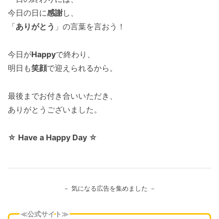
今日の日に
感謝
し、
「
ありがとう
」の言葉を言おう！
今日が
Happy
で終わり、
明日も
笑顔
で迎えられるから。
最後までお付き合いいただき、
ありがとうございました。
☆ Have a Happy Day ☆
－ 気になる広告を集めました －
≪公式サイト≫