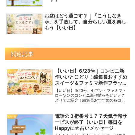
お盆はどう過ごす？｜「こうしなき
ゃ」を手放して、自分らしい夏を楽し
もう【いい日】
関連記事
【いい日】6/23号｜コンビニ新
いい日
作いいとこどり！編集長おすすめ
スイーツ＆ファミマ新作フラッペ
ほか今日の話題
【いい日】6/23号。セブン・ファミマ・
ローソンのコンビニ新作情報をいいとこ
どりでご紹介！編集長おすすめの各コン
ビニスイーツやファミマのフラッペ「味
わうごほうびフルーツ」、誕生花、看板
犬チワワ、今日のいい日カード「ご褒
電話の３桁番号１７７天気予報サ
いい日
美」もお届けします。
ービスが終了【いい日】毎日を
Happyに☆占いメッセージ