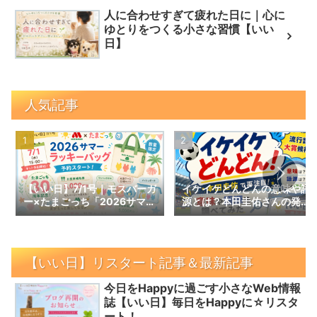
人に合わせすぎて疲れた日に｜心に
ゆとりをつくる小さな習慣【いい
日】
人気記事
【いい日】7/1号｜モスバーガ
イケイケどんどんの意味や語
ー×たまごっち「2026サマー
源とは？本田圭佑さんの発言
ラッキーバッグ」予約スター
で話題の言葉を調べてみた｜
ト！数量限定の内容と予約情
【いい日】増刊号
報
【いい日】リスタート記事＆最新記事
今日をHappyに過ごす小さなWeb情報
誌【いい日】毎日をHappyに☆リスタ
ート！