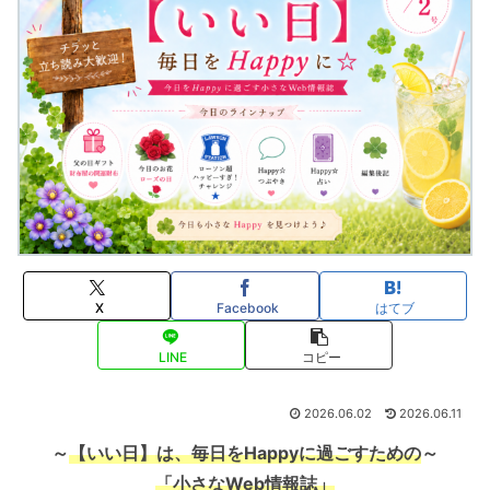
X
Facebook
はてブ
LINE
コピー
2026.06.02
2026.06.11
～
【いい日】は、毎日をHappyに過ごすための
～
「小さなWeb情報誌」