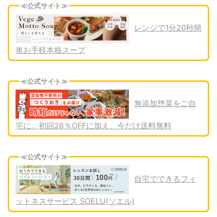
≪公式サイト≫
レンジで1分20秒簡
単お手軽本格スープ
≪公式サイト≫
無添加惣菜をご自
宅に。初回26％OFFに加え、今だけ送料無料
≪公式サイト≫
自宅でできるフィ
ットネスサービス SOELU(ソエル)