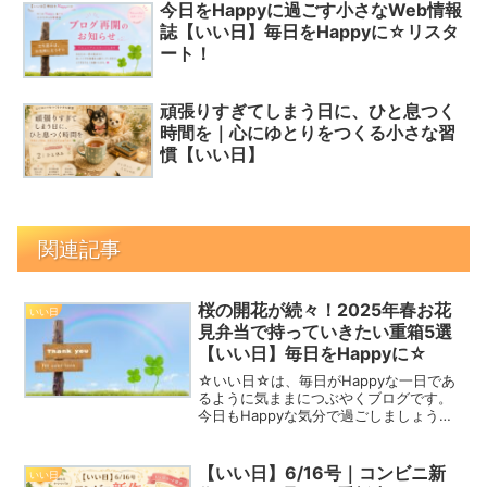
今日をHappyに過ごす小さなWeb情報
誌【いい日】毎日をHappyに☆リスタ
ート！
頑張りすぎてしまう日に、ひと息つく
時間を｜心にゆとりをつくる小さな習
慣【いい日】
関連記事
桜の開花が続々！2025年春お花
いい日
見弁当で持っていきたい重箱5選
【いい日】毎日をHappyに☆
☆いい日☆は、毎日がHappyな一日であ
るように気ままにつぶやくブログです。
今日もHappyな気分で過ごしましょう！3
月・4月の誕生木花の場合は誕生花・花言
葉のように、樹木の場合は誕生木・木言
葉という、誕生日や誕生月に因んだ樹木
【いい日】6/16号｜コンビニ新
いい日
が設定されて...