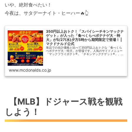
いや、絶対食べたい！
今夜は、サタデーナイト・ヒーハー🔥👆️
350円以上おトク！「スパイシーチキンマックナ
ゲット」が入った「食べくらべポテナゲ大・特
大」が5/27(水)夕方5時から期間限定で登場！ |
マクドナルド公式
単品での合計価格と比べて350円以上おトクな「食べくら
べポテナゲ大・特大」が登場です。人気のサイドメニュー
「マックフライポテト®」「チキンマックナゲット®」、期
間限定の「スパイシーチキンマックナゲット」をセットで
お楽しみいただけます。夕方5…
www.mcdonalds.co.jp
【MLB】ドジャース戦を観戦
しよう！