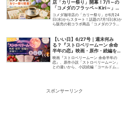
店「カリー祭り」開幕！7/1～の
「コメダのフラッペ～Kiri～」も
気になる今日の話題
コメダ珈琲店の「カリー祭り」が6月24
日(水)からスタート！話題の7月1日(水)か
ら販売の初コラボ商品「コメダのフラッ
ペ～Kiri～」もご紹介。6月24日の誕生花
と花言葉、看板犬チワワ、今日のいい日
カード「味わう」もご紹介します。
【いい日】6/27号｜週末何み
いい日
る？『ストロベリームーン 余命
半年の恋』映画・原作・続編を深
堀り！
映画『ストロベリームーン 余命半年の
恋』、原作小説「ストロベリームーン」
との違いから、小説続編「コールドムー
ン」までをまとめてご紹介。週末何み
る？に迷ったら読んでほしいストロベリ
ームーンを特集した【いい日】です。誕
生花、看板犬チワワ、いい日カードも。
スポンサーリンク