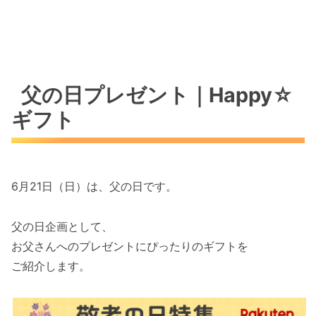
今日のドジャース戦
どこで見れる？
Happy☆占い
父の日プレゼント｜Happy☆
タロットカードからのメッセージ
ギフト
☆編集後記☆
編集長（yu-me☆）のひとこと
Happy☆心得
6月21日（日）は、父の日です。
感謝＆ありがとう＆笑顔のループ
父の日企画として、
お父さんへのプレゼントにぴったりのギフトを
ご紹介します。