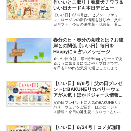
作いいとこ取り！看板犬チワワ＆
いい日カードも本日デビュー
【いい日】6/16号は、セブン・ファミ
マ・ローソンの新作情報をはじめ、父の
日ギフト、今日の誕生花・花言葉、看板
犬パフェちゃん＆プリンちゃんの紹介、
そして「いい日」カードの誕生まで、今
日をHappyにする話題をぎゅっとお届け
春分の日・春分の意味とは？お彼
いい日
します。
岸との関係【いい日】毎日を
Happyに☆占いメッセージ
☆いい日☆は、毎日がHappyな一日であ
るように気ままにつぶやくブログです。
今日もHappyな気分で過ごしましょう！3
月20日誕生日の樹木ヒガンザクラ木言葉
は、心の平安・独立です。Happy☆つぶ
やき２０２５年３月２０日（木）は、春
【いい日】6/6号｜父の日プレゼ
いい日
分の日で...
ントにBAKUNEリカバリーウェ
アが人気！ほかドジャース情報な
ど今日の話題
父の日プレゼントに人気のBAKUNEリカ
バリーウェアをご紹介！ほかにドジャー
ス情報・今日の誕生花・タロット占いな
ど今日の気になる話題をお届けします。
【いい日】6/24号｜コメダ珈琲
いい日