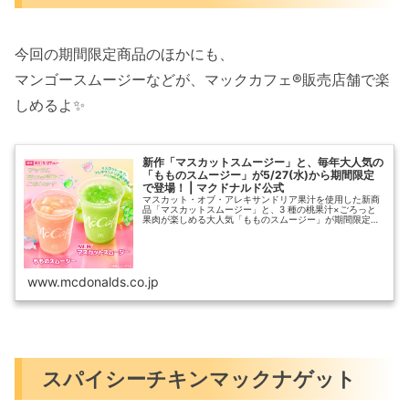
今回の期間限定商品のほかにも、
マンゴースムージーなどが、マックカフェ®販売店舗で楽
しめるよ✨️
新作「マスカットスムージー」と、毎年大人気の
「もものスムージー」が5/27(水)から期間限定
で登場！ | マクドナルド公式
マスカット・オブ・アレキサンドリア果汁を使用した新商
品「マスカットスムージー」と、3 種の桃果汁×ごろっと
果肉が楽しめる大人気「もものスムージー」が期間限定で
登場します。マスカットと桃それぞれのおいしさを存分に
ご堪能いただける一杯を、この機…
www.mcdonalds.co.jp
スパイシーチキンマックナゲット