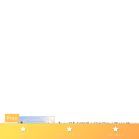
【いい日】5/29号｜父の日に「尿がん検
査くん」ほかローソン新作、MLBドジャ
ース速報など今日の話題まとめ
ホーム
プライバシーポリシー
お問い合わせ