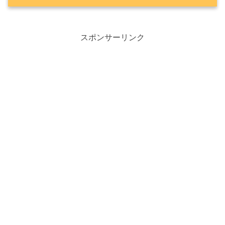
父の日プレゼント｜Happy☆ギフト
似顔絵グラフィックス
スポンサーリンク
小さな☆Happy
今日のお花｜5月30日誕生花
エキザカム
マクドナルド期間限定！新作/人気商品
スムージー（新作マスカット・大人気も
も）
スパイシーチキンマックナゲット
Happy☆つぶやき
【夜マック】超お得セット！食べくらべポ
テナゲ大・特大
【MLB】ドジャース戦を観戦しよう！