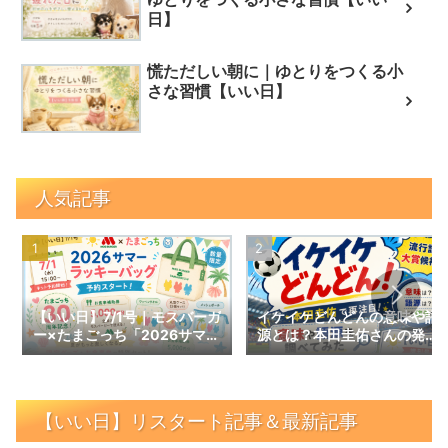
日】
慌ただしい朝に｜ゆとりをつくる小
さな習慣【いい日】
人気記事
【いい日】7/1号｜モスバーガ
イケイケどんどんの意味や語
ー×たまごっち「2026サマー
源とは？本田圭佑さんの発言
ラッキーバッグ」予約スター
で話題の言葉を調べてみた｜
ト！数量限定の内容と予約情
【いい日】増刊号
報
【いい日】リスタート記事＆最新記事