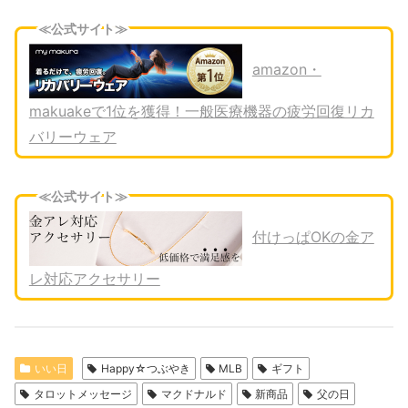
≪公式サイト≫
amazon・
makuakeで1位を獲得！一般医療機器の疲労回復リカ
バリーウェア
≪公式サイト≫
付けっぱOKの金ア
レ対応アクセサリー
いい日
Happy☆つぶやき
MLB
ギフト
タロットメッセージ
マクドナルド
新商品
父の日