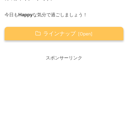
今日も
Happy
な気分で過ごしましょう！
ラインナップ
3月27日誕生日の樹木
タムシバ
スポンサーリンク
Happy☆つぶやき
春ソングといえば？各世代ごとランキング
10代～20代
30～40代
50代～60代
Happy☆ソング
春愁