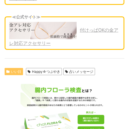
≪公式サイト≫
付けっぱOKの金ア
レ対応アクセサリー
いい日
Happy☆つぶやき
占いメッセージ