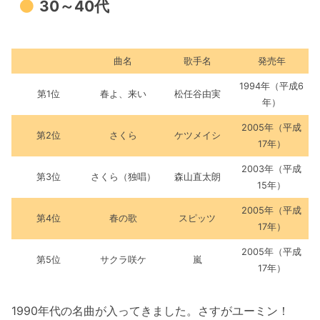
30～40代
曲名
歌手名
発売年
1994年（平成6
第1位
春よ、来い
松任谷由実
年）
2005年（平成
第2位
さくら
ケツメイシ
17年）
2003年（平成
第3位
さくら（独唱）
森山直太朗
15年）
2005年（平成
第4位
春の歌
スピッツ
17年）
2005年（平成
第5位
サクラ咲ケ
嵐
17年）
1990年代の名曲が入ってきました。さすがユーミン！