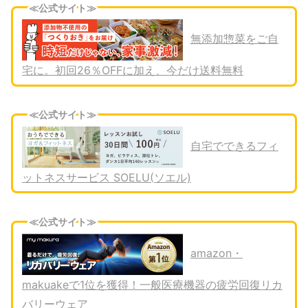
≪公式サイト≫
無添加惣菜をご自
宅に。初回26％OFFに加え、今だけ送料無料
≪公式サイト≫
自宅でできるフィ
ットネスサービス SOELU(ソエル)
≪公式サイト≫
amazon・
makuakeで1位を獲得！一般医療機器の疲労回復リカ
バリーウェア