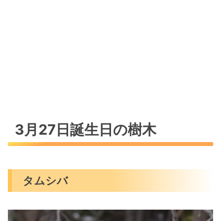
Happy☆占いメッセージ
オープン☆
5.地龍 – Chiryu-
18.輪龍 – Rinryu –
Happy☆アイテム
本格的なチョコレートでティータイムを
Happyの心得（感謝・笑顔・ありがとう）
3月27日誕生日の樹木
タムシバ