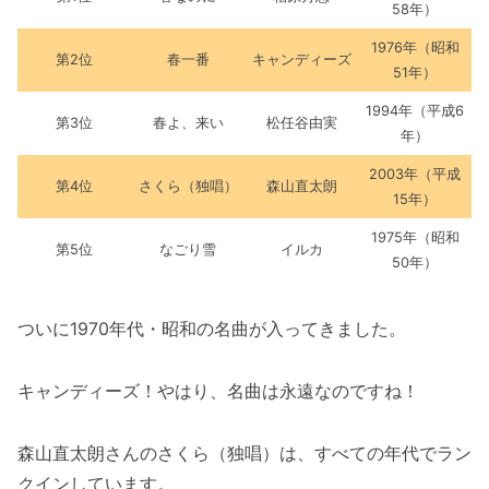
58年）
1976年（昭和
第2位
春一番
キャンディーズ
51年）
1994年（平成6
第3位
春よ、来い
松任谷由実
年）
2003年（平成
第4位
さくら（独唱）
森山直太朗
15年）
1975年（昭和
第5位
なごり雪
イルカ
50年）
ついに1970年代・昭和の名曲が入ってきました。
キャンディーズ！やはり、名曲は永遠なのですね！
森山直太朗さんのさくら（独唱）は、すべての年代でラン
クインしています。