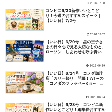
2026.07.08
コンビニ6/30新作いいとこど
いい日
り！今週のおすすめスイーツ｜
【いい日】7/2号
2026.07.02
【いい日】6/29号｜星の王子さ
いい日
まの日☆心で見る大切なものと、
ローソン「しあわせを呼ぶ青いフ
ェア」
2026.06.29
【いい日】6/24号｜コメダ珈琲
いい日
店「カリー祭り」開幕！7/1～の
「コメダのフラッペ～Kiri～」も
気になる今日の話題
2026.06.24
【いい日】6/23号｜コンビニ新
いい日
作いいとこどり！編集長おすすめ