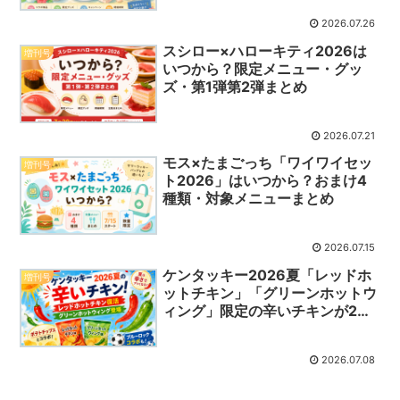
2026.07.26
スシロー×ハローキティ2026は
増刊号
いつから？限定メニュー・グッ
ズ・第1弾第2弾まとめ
2026.07.21
モス×たまごっち「ワイワイセッ
増刊号
ト2026」はいつから？おまけ4
種類・対象メニューまとめ
2026.07.15
ケンタッキー2026夏「レッドホ
増刊号
ットチキン」「グリーンホットウ
ィング」限定の辛いチキンが2種
同時に登場！ブルーロックコラボ
も
2026.07.08