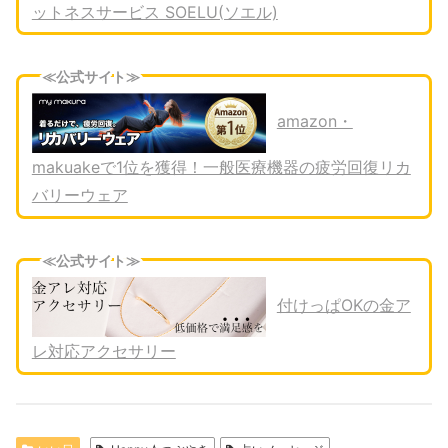
ットネスサービス SOELU(ソエル)
≪公式サイト≫
amazon・
makuakeで1位を獲得！一般医療機器の疲労回復リカ
バリーウェア
≪公式サイト≫
付けっぱOKの金ア
レ対応アクセサリー