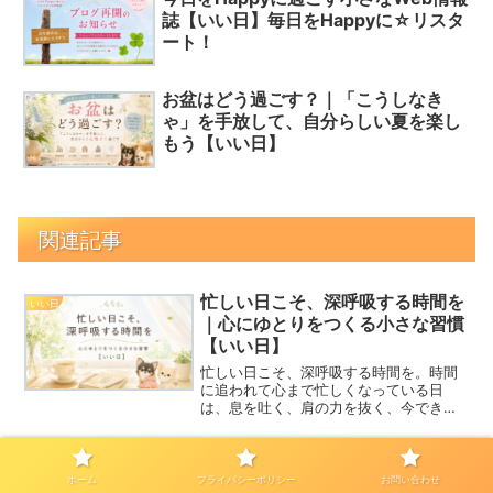
誌【いい日】毎日をHappyに☆リスタ
ート！
お盆はどう過ごす？｜「こうしなき
ゃ」を手放して、自分らしい夏を楽し
もう【いい日】
関連記事
忙しい日こそ、深呼吸する時間を
いい日
｜心にゆとりをつくる小さな習慣
【いい日】
忙しい日こそ、深呼吸する時間を。時間
に追われて心まで忙しくなっている日
は、息を吐く、肩の力を抜く、今できる
ことを整理するなど、小さな習慣で心に
ゆとりをつくっていきましょう。看板犬
チワワやいい日カードもお楽しみに。
メジャーリーグ開幕！セブンイレ
いい日
ホーム
プライバシーポリシー
お問い合わせ
ブンキャンペーン当選おめでとう