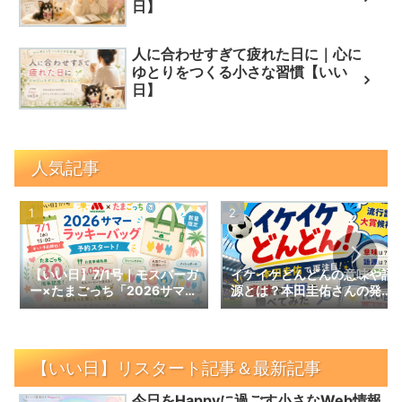
日】
人に合わせすぎて疲れた日に｜心に
ゆとりをつくる小さな習慣【いい
日】
人気記事
【いい日】7/1号｜モスバーガ
イケイケどんどんの意味や語
ー×たまごっち「2026サマー
源とは？本田圭佑さんの発言
ラッキーバッグ」予約スター
で話題の言葉を調べてみた｜
ト！数量限定の内容と予約情
【いい日】増刊号
報
【いい日】リスタート記事＆最新記事
今日をHappyに過ごす小さなWeb情報