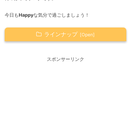
今日も
Happy
な気分で過ごしましょう！
ラインナップ
3月22日誕生日の樹木
トサミズキ
スポンサーリンク
Happy☆つぶやき
かっぱ寿司『食べホー』が好評につき再延
長中
かっぱ寿司『食べホー』に行ってきまし
た！
Happy☆ソング
どこかで日は昇る