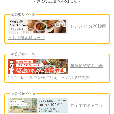
－ 気になる広告を集めました －
≪公式サイト≫
レンジで1分20秒簡
単お手軽本格スープ
≪公式サイト≫
無添加惣菜をご自
宅に。初回26％OFFに加え、今だけ送料無料
≪公式サイト≫
自宅でできるフィ