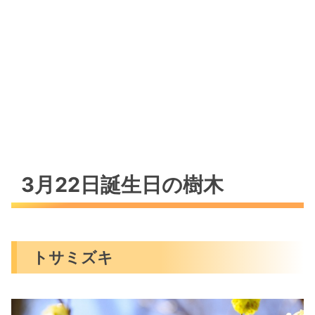
Happy☆メッセージ
オープン☆
36.剣龍 -Kenryu-
Happy☆アイテム
【CREA】金属アレルギー対応アクセサリ
ー
Happyの心得（感謝・笑顔・ありがとう）
3月22日誕生日の樹木
トサミズキ