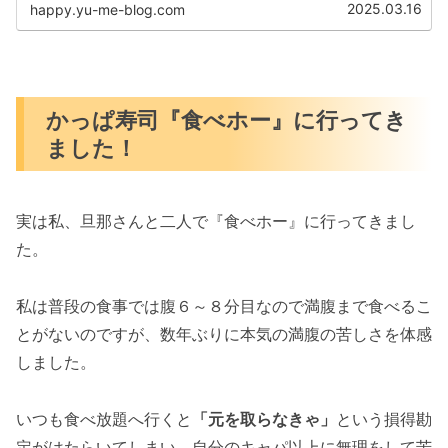
思いです。Happy☆つぶやきみなさん、お寿司は好きです
2025.03.16
happy.yu-me-blog.com
か？私は、お寿司大...
かっぱ寿司『食べホー』に行ってき
ました！
実は私、旦那さんと二人で『食べホー』に行ってきまし
た。
私は普段の食事では腹６～８分目なので満腹まで食べるこ
とがないのですが、数年ぶりに本気の満腹の苦しさを体感
しました。
いつも食べ放題へ行くと
「元を取らなきゃ」
という損得勘
定がはたらいてしまい、自分のキャパ以上に無理をして苦