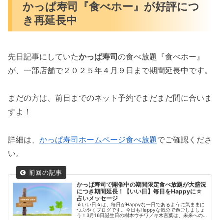
かっぱ寿司『食べホー』が好評につ
き再延長中
先日記事にしていた
かっぱ寿司
の食べ放題『食べホー』
が、一部店舗で２０２５年４月９日まで期間延長中です。
まだの方は、前日までのネット予約でまだまだ間に合いま
すよ！
詳細は、
かっぱ寿司ホームページ食べ放題
でご確認くださ
い。
かっぱ寿司で開催中の期間限定食べ放題が大盛況
につき期間延長！【いい日】毎日をHappyに☆
占いメッセージ
☆いい日☆は、毎日がHappyな一日であるように気ままに
つぶやくブログです。今日もHappyな気分で過ごしましょ
う！3月16日誕生日の樹木ウチワノキ木言葉は、未来への