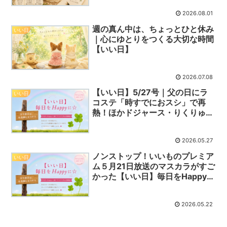
2026.08.01
週の真ん中は、ちょっとひと休み
いい日
｜心にゆとりをつくる大切な時間
【いい日】
2026.07.08
【いい日】5/27号｜父の日にラ
いい日
コステ「時すでにおスシ」で再
熱！ほかドジャース・りくりゅう
始球式など今日の話題まとめ
2026.05.27
ノンストップ！いいものプレミア
いい日
ム５月21日放送のマスカラがすご
かった【いい日】毎日をHappyに
☆
2026.05.22