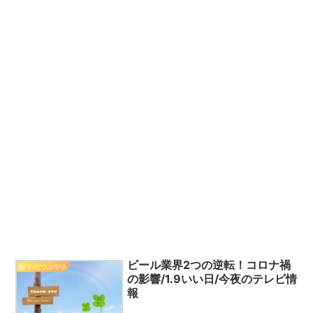
ビール業界2つの逆転！コロナ禍
日々のつぶやき
の影響/1.9いい日/今夜のテレビ情
報